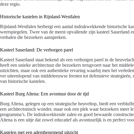
deze regio.
Historische kastelen in Rijnland-Westfalen
Rijnland-Westfalen herbergt een aantal indrukwekkende historische kast
weerspiegelen. Twee van de meest opvallende zijn kasteel Sauerland 
verhalen die bezoekers aanspreken.
Kasteel Sauerland: De verborgen parel
Kasteel Sauerland staat bekend als een verborgen parel in de heuvelac
heeft een unieke architectuur die bezoekers terugvoert naar het middele
uitzichten, maar ook een authentieke ervaring waarbij men het verleden
ver uiteenlopend van middeleeuwse feesten tot defensieve strategieën, m
van historische kastelen.
Kasteel Burg Altena: Een avontuur door de tijd
Burg Altena, gelegen op een strategische heuveltop, biedt een verbluffen
een architectonisch wonder, maar ook een plek waar bezoekers meer ler
programma’s. De indrukwekkende zalen en goed bewaarde constructies
Altena is een uitje dat zowel educatief als avontuurlijk is en perfect v
Kastelen met een adembenemend uitzicht