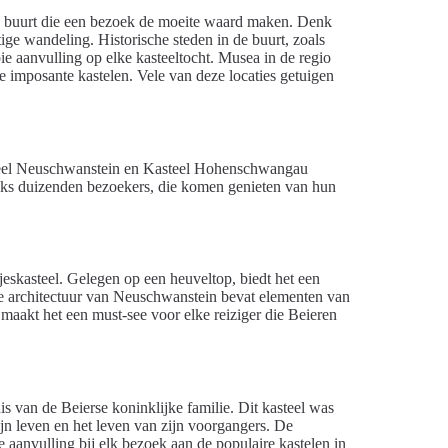
 buurt die een bezoek de moeite waard maken. Denk
tige wandeling. Historische steden in de buurt, zoals
e aanvulling op elke kasteeltocht. Musea in de regio
e imposante kastelen. Vele van deze locaties getuigen
teel Neuschwanstein en Kasteel Hohenschwangau
lijks duizenden bezoekers, die komen genieten van hun
eskasteel. Gelegen op een heuveltop, biedt het een
e architectuur van Neuschwanstein bevat elementen van
maakt het een must-see voor elke reiziger die Beieren
s van de Beierse koninklijke familie. Dit kasteel was
ijn leven en het leven van zijn voorgangers. De
 aanvulling bij elk bezoek aan de populaire kastelen in