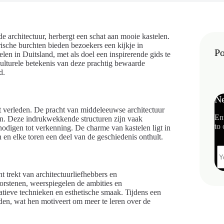
 architectuur, herbergt een schat aan mooie kastelen.
ische burchten bieden bezoekers een kijkje in
Po
elen in Duitsland, met als doel een inspirerende gids te
culturele betekenis van deze prachtig bewaarde
d.
Ne
t verleden. De pracht van middeleeuwse architectuur
En
en. Deze indrukwekkende structuren zijn vaak
to 
nodigen tot verkenning. De charme van kastelen ligt in
en elke toren een deel van de geschiedenis onthult.
 trekt van architectuurliefhebbers en
orstenen, weerspiegelen de ambities en
vatieve technieken en esthetische smaak. Tijdens een
den, wat hen motiveert om meer te leren over de