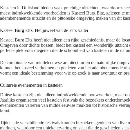
Kastelen in Duitsland bieden vaak prachtige uitzichten, waardoor ze e
meest indrukwekkende voorbeelden is Kasteel Burg Eltz, gelegen te mid
adembenemende uitzicht en de pittoreske omgeving maken van dit kast
Kasteel Burg Eltz: Het juweel van de Eltz-vallei
Kasteel Burg Eltz heeft niet alleen een rijke geschiedenis, maar de locat
Omgeven door dichte bossen, biedt het kasteel een wonderlijk uitzicht d
perfecte plek voor diegenen die de schoonheid van kastelen in de natuu
De combinatie van middeleeuwse architectuur en de natuurlijke omgevin
kunnen het kasteel verkennen en genieten van het adembenemende uitzich
vormt een ideale bestemming voor wie op zoek is naar avontuur en prac
Culturele evenementen in kastelen
Duitse kastelen zijn niet alleen indrukwekkende bouwwerken, maar ook
Jaarlijks organiseren veel kastelen festivals die bezoekers onderdompele
evenementen variëren van middeleeuwse markten tot historische viering
komt.
Tijdens de verschillende festivals kunnen bezoekers genieten van live m
markten, waardoor een unieke ervaring ontstaat die de geschiedenis tas