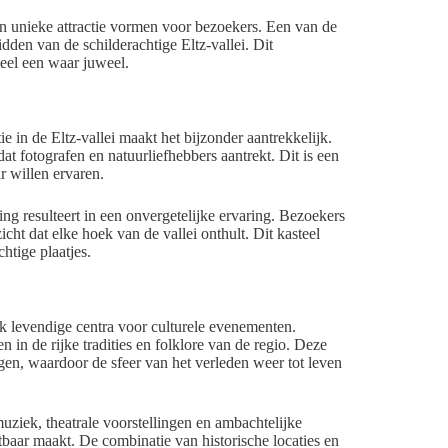
en unieke attractie vormen voor bezoekers. Een van de
den van de schilderachtige Eltz-vallei. Dit
eel een waar juweel.
ie in de Eltz-vallei maakt het bijzonder aantrekkelijk.
at fotografen en natuurliefhebbers aantrekt. Dit is een
r willen ervaren.
g resulteert in een onvergetelijke ervaring. Bezoekers
t dat elke hoek van de vallei onthult. Dit kasteel
htige plaatjes.
 levendige centra voor culturele evenementen.
n in de rijke tradities en folklore van de regio. Deze
en, waardoor de sfeer van het verleden weer tot leven
uziek, theatrale voorstellingen en ambachtelijke
tbaar maakt. De combinatie van historische locaties en