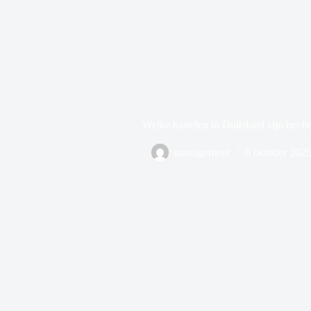
Welke kastelen in Duitsland zijn het 
management
6 oktober 202