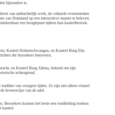
ts bijzonders is.
nderen van ambachtelijk werk, de culturele evenementen
is van Duitsland op een interactieve manier te beleven.
nmiskenbaar een hoogtepunt tijdens hun kasteelbezoek.
tein, Kasteel Hohenschwangau, en Kasteel Burg Eltz.
zichten die bezoekers betoveren.
racht, en Kasteel Burg Altena, bekend om zijn
storische achtergrond.
radities van vroegere tijden. Ze zijn niet alleen visueel
de levenswijze van de adel.
oen. Bezoekers kunnen het beste een rondleiding boeken
 kasteel.