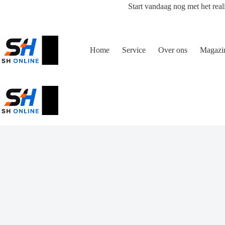
Ga
Start vandaag nog met het real
naar
de
inhoud
Home
Service
Over ons
Magazi