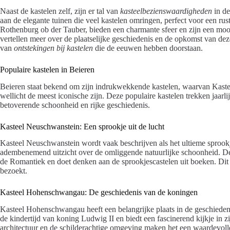
Naast de kastelen zelf, zijn er tal van
kasteelbezienswaardigheden
in de
aan de elegante tuinen die veel kastelen omringen, perfect voor een rus
Rothenburg ob der Tauber, bieden een charmante sfeer en zijn een mooi
vertellen meer over de plaatselijke geschiedenis en de opkomst van dez
van
ontstekingen bij kastelen
die de eeuwen hebben doorstaan.
Populaire kastelen in Beieren
Beieren staat bekend om zijn indrukwekkende kastelen, waarvan Kas
wellicht de meest iconische zijn. Deze populaire kastelen trekken jaar
betoverende schoonheid en rijke geschiedenis.
Kasteel Neuschwanstein: Een sprookje uit de lucht
Kasteel Neuschwanstein wordt vaak beschrijven als het ultieme sprookj
adembenemend uitzicht over de omliggende natuurlijke schoonheid. D
de Romantiek en doet denken aan de sprookjescastelen uit boeken. Dit 
bezoekt.
Kasteel Hohenschwangau: De geschiedenis van de koningen
Kasteel Hohenschwangau heeft een belangrijke plaats in de geschiedeni
de kindertijd van koning Ludwig II en biedt een fascinerend kijkje in z
architectuur en de schilderachtige omgeving maken het een waardevolle