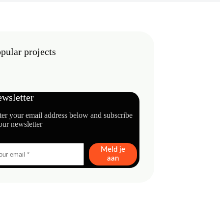
pular projects
wsletter
ter your email address below and subscribe
our newsletter
Meld je
aan