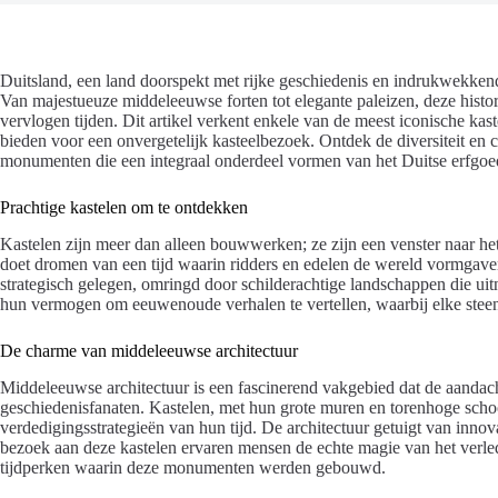
Duitsland, een land doorspekt met rijke geschiedenis en indrukwekkende
Van majestueuze middeleeuwse forten tot elegante paleizen, deze histor
vervlogen tijden. Dit artikel verkent enkele van de meest iconische kast
bieden voor een onvergetelijk kasteelbezoek. Ontdek de diversiteit en 
monumenten die een integraal onderdeel vormen van het Duitse erfgoe
Prachtige kastelen om te ontdekken
Kastelen zijn meer dan alleen bouwwerken; ze zijn een venster naar he
doet dromen van een tijd waarin ridders en edelen de wereld vormgav
strategisch gelegen, omringd door schilderachtige landschappen die uit
hun vermogen om eeuwenoude verhalen te vertellen, waarbij elke steen 
De charme van middeleeuwse architectuur
Middeleeuwse architectuur is een fascinerend vakgebied dat de aandacht
geschiedenisfanaten. Kastelen, met hun grote muren en torenhoge scho
verdedigingsstrategieën van hun tijd. De architectuur getuigt van inno
bezoek aan deze kastelen ervaren mensen de echte magie van het verle
tijdperken waarin deze monumenten werden gebouwd.