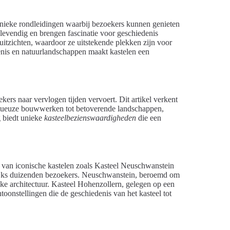
 unieke rondleidingen waarbij bezoekers kunnen genieten
 levendig en brengen fascinatie voor geschiedenis
tzichten, waardoor ze uitstekende plekken zijn voor
enis en natuurlandschappen maakt kastelen een
ers naar vervlogen tijden vervoert. Dit artikel verkent
stueuze bouwwerken tot betoverende landschappen,
g biedt unieke
kasteelbezienswaardigheden
die een
 van iconische kastelen zoals Kasteel Neuschwanstein
lijks duizenden bezoekers. Neuschwanstein, beroemd om
eke architectuur. Kasteel Hohenzollern, gelegen op een
ntoonstellingen die de geschiedenis van het kasteel tot