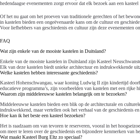
hedendaagse evenementen zorgt ervoor dat elk bezoek aan een kasteel ie
Of het nu gaat om het proeven van traditionele gerechten of het bewo
in kastelen bieden een ongeëvenaarde kans om de cultuur en geschieden
Voor liefhebbers van geschiedenis en cultuur zijn deze evenementen o
FAQ
Wat zijn enkele van de mooiste kastelen in Duitsland?
Enkele van de mooiste kastelen in Duitsland zijn Kasteel Neuschwans
Elk van deze kastelen biedt unieke architectuur en indrukwekkende uit
Welke kastelen hebben interessante geschiedenis?
Kasteel Hohenschwangau, waar koning Ludwig II zijn kindertijd doorb
educatieve programma’s, zijn voorbeelden van kastelen met een rijke hi
Waarom zijn middeleeuwse kastelen belangrijk om te bezoeken?
Middeleeuwse kastelen bieden een blik op de architecturale en culturele t
indrukwekkend, maar vertellen ook het verhaal van de geschiedenis en 
Hoe kan ik het beste een kasteel bezoeken?
Het is raadzaam om van tevoren te reserveren, vooral in het hoogseiz
om meer te leren over de geschiedenis en bijzondere kenmerken van het
Wat maakt Kasteel Burg Eltz zo speciaal?