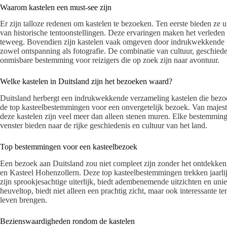
Waarom kastelen een must-see zijn
Er zijn talloze redenen om kastelen te bezoeken. Ten eerste bieden ze
van historische tentoonstellingen. Deze ervaringen maken het verleden
teweeg. Bovendien zijn kastelen vaak omgeven door indrukwekkende ui
zowel ontspanning als fotografie. De combinatie van cultuur, geschied
onmisbare bestemming voor reizigers die op zoek zijn naar avontuur.
Welke kastelen in Duitsland zijn het bezoeken waard?
Duitsland herbergt een indrukwekkende verzameling kastelen die bezoek
de top kasteelbestemmingen voor een onvergetelijk bezoek. Van maje
deze kastelen zijn veel meer dan alleen stenen muren. Elke bestemmin
venster bieden naar de rijke geschiedenis en cultuur van het land.
Top bestemmingen voor een kasteelbezoek
Een bezoek aan Duitsland zou niet compleet zijn zonder het ontdekken
en Kasteel Hohenzollern. Deze top kasteelbestemmingen trekken jaar
zijn sprookjesachtige uiterlijk, biedt adembenemende uitzichten en uni
heuveltop, biedt niet alleen een prachtig zicht, maar ook interessante te
leven brengen.
Bezienswaardigheden rondom de kastelen