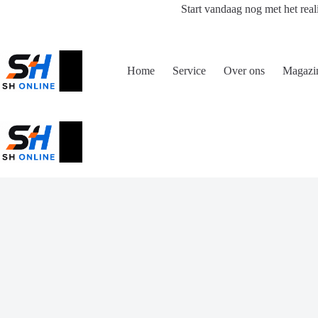
Ga
Start vandaag nog met het real
naar
de
inhoud
Home
Service
Over ons
Magazi