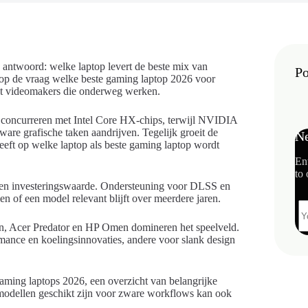
 antwoord: welke laptop levert de beste mix van
Po
n op de vraag welke beste gaming laptop 2026 voor
tot videomakers die onderweg werken.
concurreren met Intel Core HX-chips, terwijl NVIDIA
 grafische taken aandrijven. Tegelijk groeit de
Ne
heeft op welke laptop als beste gaming laptop wordt
En
to 
t en investeringswaarde. Ondersteuning voor DLSS en
of een model relevant blijft over meerdere jaren.
, Acer Predator en HP Omen domineren het speelveld.
ance en koelingsinnovaties, andere voor slank design
gaming laptops 2026, een overzicht van belangrijke
 modellen geschikt zijn voor zware workflows kan ook