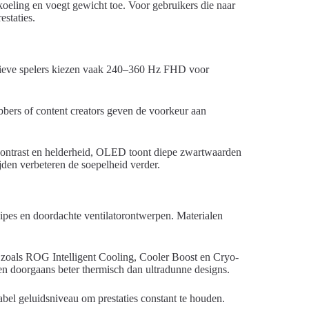
oeling en voegt gewicht toe. Voor gebruikers die naar
staties.
itieve spelers kiezen vaak 240–360 Hz FHD voor
bers of content creators geven de voorkeur aan
 contrast en helderheid, OLED toont diepe zwartwaarden
jden verbeteren de soepelheid verder.
ipes en doordachte ventilatorontwerpen. Materialen
oals ROG Intelligent Cooling, Cooler Boost en Cryo-
en doorgaans beter thermisch dan ultradunne designs.
abel geluidsniveau om prestaties constant te houden.