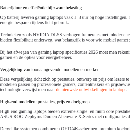
Batterijduur en efficiëntie bij zware belasting
Op batterij leveren gaming laptops vaak 1–3 uur bij hoge instellingen.
energie besparen tijdens licht gebruik.
Technieken zoals NVIDIA DLSS verhogen framerates met minder ener
bieden flexibiliteit onderweg, wat belangrijk is voor wie mobiel gamet
Bij het afwegen van gaming laptop specificaties 2026 moet men rekenin
gamen en de opties voor energiebeheer.
Vergelijking van toonaangevende modellen en merken
Deze vergelijking richt zich op prestaties, ontwerp en prijs om lezers t
modellen passen bij professionele gamers, contentmakers en prijsbewus
technologie verwijst men naar
de nieuwste ontwikkelingen in laptops
.
High-end modellen: prestaties, prijs en doelgroep
High-end gaming laptops bieden extreme single- en multi-core prestati
ASUS ROG Zephyrus Duo en Alienware X-Series met configuraties die 
Dergelijke systemen combineren QHD/4K-schermen, premium koeloplos