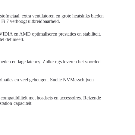
ofmetaal, extra ventilatoren en grote heatsinks bieden
‑Fi 7 verhoogt uitbreidbaarheid.
IDIA en AMD optimaliseren prestaties en stabiliteit.
l definieert.
eden en lage latency. Zulke rigs leveren het voordeel
binaties en veel geheugen. Snelle NVMe-schijven
ompatibiliteit met headsets en accessoires. Reizende
ation-capaciteit.