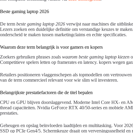
Beste gaming laptop 2026
De term
beste gaming laptop 2026
verwijst naar machines die uitblinke
Lezers zoeken een duidelijke definitie om verstandige keuzes te maken.
onderscheid te maken tussen marketingclaims en echte specificaties.
Waarom deze term belangrijk is voor gamers en kopers
Zoekers gebruiken phrases zoals
waarom beste gaming laptop kiezen
o
Competitieve spelers letten op framerates en latency. kopers wegen garant
Retailers positioneren vlaggenschepen als topmodellen om vertrouwen
van de term commercieel relevant voor wie slim wil investeren.
Belangrijkste prestatiefactoren die de titel bepalen
CPU en GPU blijven doorslaggevend. Moderne Intel Core HX- en AMD
thread capaciteiten. Nvidia GeForce RTX 40/50-series en mobiele A
prestaties.
Geheugen en opslag beïnvloeden laadtijden en multitasking. Voor 2
SSD op PCIe Gen4/5. Schermkeuze draait om verversingssnelheid en r