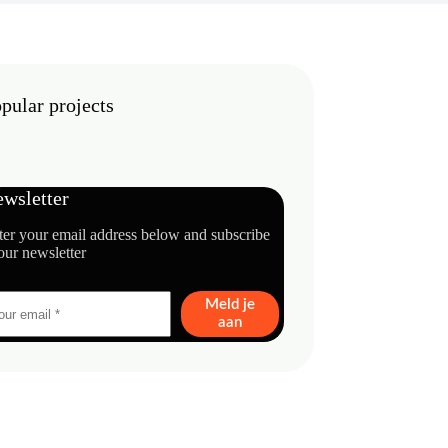
pular projects
wsletter
ter your email address below and subscribe
our newsletter
Meld je
aan