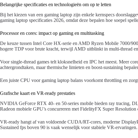
Belangrijke specificaties en technologieën om op te letten
Bij het kiezen van een gaming laptop zijn enkele kernspecs doorslagge
gaming laptop specificaties 2026, omdat deze bepalen hoe soepel spell
Processor en cores: impact op gaming en multitasking
De keuze tussen Intel Core HX-serie en AMD Ryzen Mobile 7000/9000-se
hogere TDP voor brute kracht, terwijl AMD uitblinkt in multi-thread en 
Voor single-thread games telt kloksnelheid en IPC het meest. Meer cor
achtergrondtaken, maar thermische limieten en boost-sustaining bepalen 
Een juiste CPU voor gaming laptop balans voorkomt throttling en zorgt 
Grafische kaart en VR-ready prestaties
NVIDIA GeForce RTX 40- en 50-series mobile bieden ray tracing, D
Radeon mobiele GPU’s concurreren met FidelityFX Super Resolution en 
VR-ready hangt af van voldoende CUDA/RT-cores, moderne DisplayP
Sustained fps boven 90 is vaak wenselijk voor stabiele VR-ervaringen.