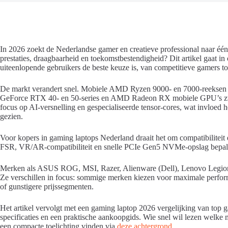
In 2026 zoekt de Nederlandse gamer en creatieve professional naar één
prestaties, draagbaarheid en toekomstbestendigheid? Dit artikel gaat i
uiteenlopende gebruikers de beste keuze is, van competitieve gamers 
De markt verandert snel. Mobiele AMD Ryzen 9000- en 7000-reeksen 
GeForce RTX 40- en 50-series en AMD Radeon RX mobiele GPU’s zware
focus op AI-versnelling en gespecialiseerde tensor-cores, wat invloed 
gezien.
Voor kopers in gaming laptops Nederland draait het om compatibilitei
FSR, VR/AR-compatibiliteit en snelle PCIe Gen5 NVMe-opslag bepalen 
Merken als ASUS ROG, MSI, Razer, Alienware (Dell), Lenovo Legion
Ze verschillen in focus: sommige merken kiezen voor maximale perform
of gunstigere prijssegmenten.
Het artikel vervolgt met een gaming laptop 2026 vergelijking van top 
specificaties en een praktische aankoopgids. Wie snel wil lezen welke
een compacte toelichting vinden via
deze achtergrond
.