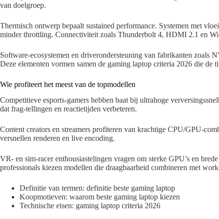
van doelgroep.
Thermisch ontwerp bepaalt sustained performance. Systemen met vloeist
minder throttling. Connectiviteit zoals Thunderbolt 4, HDMI 2.1 en Wi
Software-ecosystemen en driverondersteuning van fabrikanten zoals NV
Deze elementen vormen samen de gaming laptop criteria 2026 die de tite
Wie profiteert het meest van de topmodellen
Competitieve esports-gamers hebben baat bij ultrahoge verversingssnelh
dat frag-tellingen en reactietijden verbeteren.
Content creators en streamers profiteren van krachtige CPU/GPU-com
versnellen renderen en live encoding.
VR- en sim-racer enthousiastelingen vragen om sterke GPU’s en brede c
professionals kiezen modellen die draagbaarheid combineren met workst
Definitie van termen: definitie beste gaming laptop
Koopmotieven: waarom beste gaming laptop kiezen
Technische eisen: gaming laptop criteria 2026