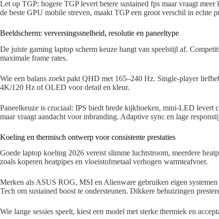
Let op TGP: hogere TGP levert betere sustained fps maar vraagt meer k
de beste GPU mobile streven, maakt TGP een groot verschil in echte pre
Beeldscherm: verversingssnelheid, resolutie en paneeltype
De juiste gaming laptop scherm keuze hangt van speelstijl af. Compet
maximale frame rates.
Wie een balans zoekt pakt QHD met 165–240 Hz. Single-player liefheb
4K/120 Hz of OLED voor detail en kleur.
Paneelkeuze is cruciaal: IPS biedt brede kijkhoeken, mini-LED levert
maar vraagt aandacht voor inbranding. Adaptive sync en lage responsti
Koeling en thermisch ontwerp voor consistente prestaties
Goede laptop koeling 2026 vereist slimme luchtstroom, meerdere heatp
zoals koperen heatpipes en vloeistofmetaal verhogen warmteafvoer.
Merken als ASUS ROG, MSI en Alienware gebruiken eigen systemen z
Tech om sustained boost te ondersteunen. Dikkere behuizingen prester
Wie lange sessies speelt, kiest een model met sterke thermiek en accept