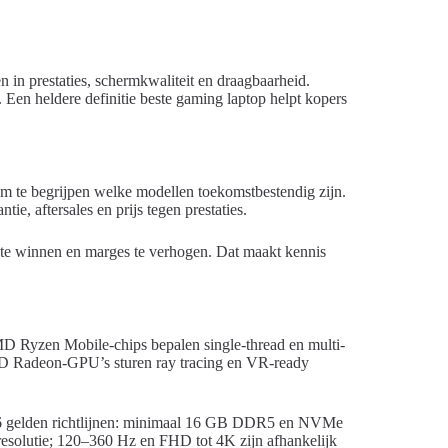
n in prestaties, schermkwaliteit en draagbaarheid.
 Een heldere definitie beste gaming laptop helpt kopers
m te begrijpen welke modellen toekomstbestendig zijn.
ie, aftersales en prijs tegen prestaties.
 te winnen en marges te verhogen. Dat maakt kennis
 Ryzen Mobile-chips bepalen single-thread en multi-
MD Radeon-GPU’s sturen ray tracing en VR-ready
026 gelden richtlijnen: minimaal 16 GB DDR5 en NVMe
esolutie; 120–360 Hz en FHD tot 4K zijn afhankelijk