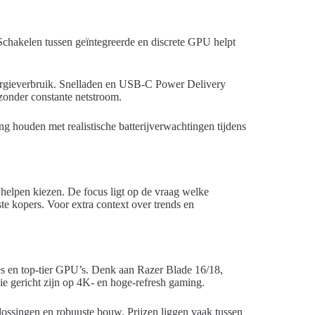
 Schakelen tussen geïntegreerde en discrete GPU helpt
gieverbruik. Snelladen en USB-C Power Delivery
 zonder constante netstroom.
g houden met realistische batterijverwachtingen tijdens
e helpen kiezen. De focus ligt op de vraag welke
te kopers. Voor extra context over trends en
es en top-tier GPU’s. Denk aan Razer Blade 16/18,
gericht zijn op 4K- en hoge-refresh gaming.
singen en robuuste bouw. Prijzen liggen vaak tussen