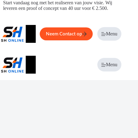
Ga
Start vandaag nog met het realiseren van jouw visie. Wij
naar
leveren een proof of concept van 40 uur voor € 2.500.
de
inhoud
Home
Service
Over ons
Menu
Magazi
Neem Contact op
Menu