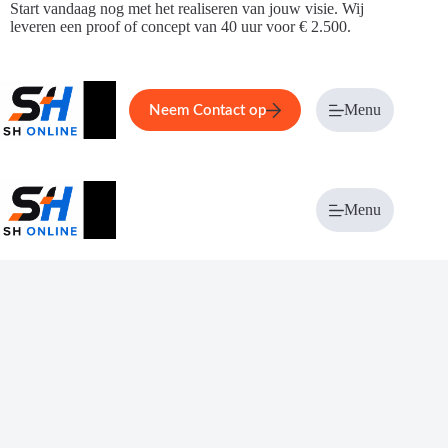
Ga
Start vandaag nog met het realiseren van jouw visie. Wij
naar
leveren een proof of concept van 40 uur voor € 2.500.
de
inhoud
Home
Service
Over ons
Menu
Magazi
Neem Contact op
Menu