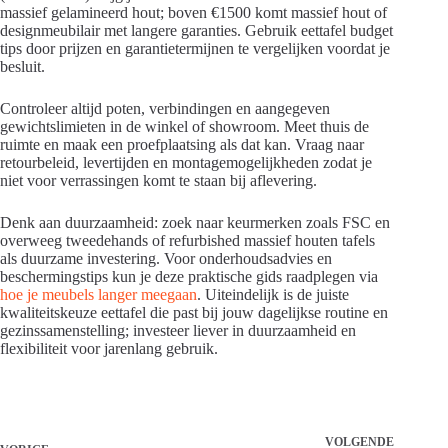
massief gelamineerd hout; boven €1500 komt massief hout of
designmeubilair met langere garanties. Gebruik eettafel budget
tips door prijzen en garantietermijnen te vergelijken voordat je
besluit.
Controleer altijd poten, verbindingen en aangegeven
gewichtslimieten in de winkel of showroom. Meet thuis de
ruimte en maak een proefplaatsing als dat kan. Vraag naar
retourbeleid, levertijden en montagemogelijkheden zodat je
niet voor verrassingen komt te staan bij aflevering.
Denk aan duurzaamheid: zoek naar keurmerken zoals FSC en
overweeg tweedehands of refurbished massief houten tafels
als duurzame investering. Voor onderhoudsadvies en
beschermingstips kun je deze praktische gids raadplegen via
hoe je meubels langer meegaan
. Uiteindelijk is de juiste
kwaliteitskeuze eettafel die past bij jouw dagelijkse routine en
gezinssamenstelling; investeer liever in duurzaamheid en
flexibiliteit voor jarenlang gebruik.
VOLGENDE