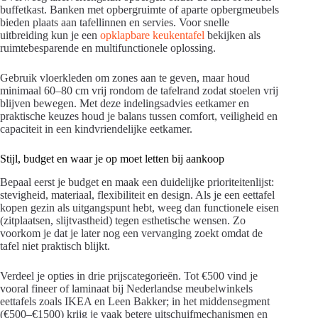
buffetkast. Banken met opbergruimte of aparte opbergmeubels
bieden plaats aan tafellinnen en servies. Voor snelle
uitbreiding kun je een
opklapbare keukentafel
bekijken als
ruimtebesparende en multifunctionele oplossing.
Gebruik vloerkleden om zones aan te geven, maar houd
minimaal 60–80 cm vrij rondom de tafelrand zodat stoelen vrij
blijven bewegen. Met deze indelingsadvies eetkamer en
praktische keuzes houd je balans tussen comfort, veiligheid en
capaciteit in een kindvriendelijke eetkamer.
Stijl, budget en waar je op moet letten bij aankoop
Bepaal eerst je budget en maak een duidelijke prioriteitenlijst:
stevigheid, materiaal, flexibiliteit en design. Als je een eettafel
kopen gezin als uitgangspunt hebt, weeg dan functionele eisen
(zitplaatsen, slijtvastheid) tegen esthetische wensen. Zo
voorkom je dat je later nog een vervanging zoekt omdat de
tafel niet praktisch blijkt.
Verdeel je opties in drie prijscategorieën. Tot €500 vind je
vooral fineer of laminaat bij Nederlandse meubelwinkels
eettafels zoals IKEA en Leen Bakker; in het middensegment
(€500–€1500) krijg je vaak betere uitschuifmechanismen en