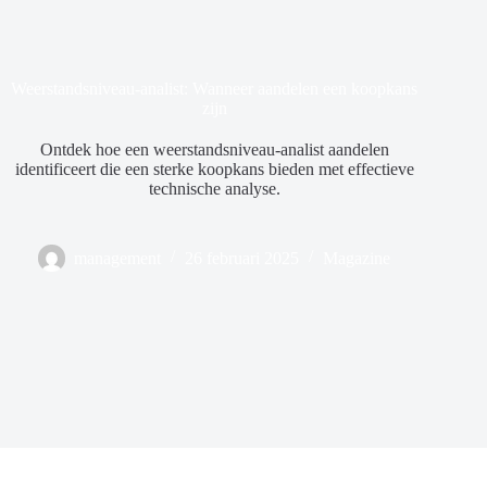
Weerstandsniveau-analist: Wanneer aandelen een koopkans
zijn
Ontdek hoe een weerstandsniveau-analist aandelen
identificeert die een sterke koopkans bieden met effectieve
technische analyse.
management
26 februari 2025
Magazine