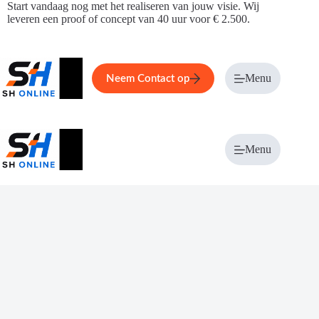
Ga
Start vandaag nog met het realiseren van jouw visie. Wij
naar
leveren een proof of concept van 40 uur voor € 2.500.
de
inhoud
Home
Service
Over ons
Menu
Magazi
Neem Contact op
Menu