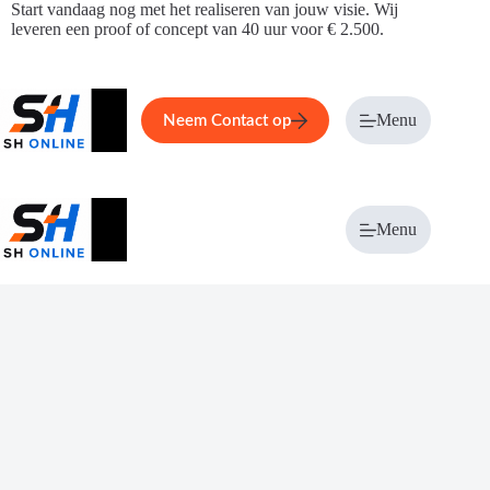
Ga
Start vandaag nog met het realiseren van jouw visie. Wij
naar
leveren een proof of concept van 40 uur voor € 2.500.
de
inhoud
Home
Service
Over ons
Menu
Magazi
Neem Contact op
Menu