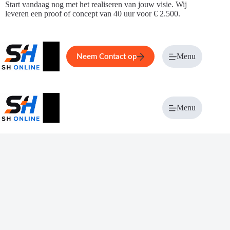
Ga
Start vandaag nog met het realiseren van jouw visie. Wij
naar
leveren een proof of concept van 40 uur voor € 2.500.
de
inhoud
Home
Service
Over ons
Menu
Magazi
Neem Contact op
Menu