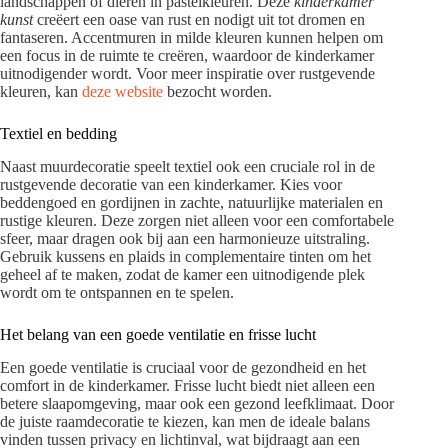
landschappen of dieren in pastelkleuren. Deze
kinderkamer
kunst
creëert een oase van rust en nodigt uit tot dromen en
fantaseren. Accentmuren in milde kleuren kunnen helpen om
een focus in de ruimte te creëren, waardoor de kinderkamer
uitnodigender wordt. Voor meer inspiratie over rustgevende
kleuren, kan
deze website
bezocht worden.
Textiel en bedding
Naast muurdecoratie speelt textiel ook een cruciale rol in de
rustgevende decoratie van een kinderkamer. Kies voor
beddengoed en gordijnen in zachte, natuurlijke materialen en
rustige kleuren. Deze zorgen niet alleen voor een comfortabele
sfeer, maar dragen ook bij aan een harmonieuze uitstraling.
Gebruik kussens en plaids in complementaire tinten om het
geheel af te maken, zodat de kamer een uitnodigende plek
wordt om te ontspannen en te spelen.
Het belang van een goede ventilatie en frisse lucht
Een goede ventilatie is cruciaal voor de gezondheid en het
comfort in de kinderkamer. Frisse lucht biedt niet alleen een
betere slaapomgeving, maar ook een gezond leefklimaat. Door
de juiste raamdecoratie te kiezen, kan men de ideale balans
vinden tussen privacy en lichtinval, wat bijdraagt aan een