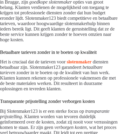
in Brugge, zijn
goedkope slotenmaker
opties van groot
belang. Klanten verdienen de mogelijkheid om toegang te
krijgen tot professionele diensten zonder dat hun budget
eronder lijdt. Slotenmaker123 biedt competitieve en betaalbare
tarieven, waardoor hoogwaardige slotenmakerhulp binnen
ieders bereik ligt. Dit geeft klanten de geruststelling dat ze de
beste service kunnen krijgen zonder te hoeven omzien naar
hoge kosten.
Betaalbare tarieven zonder in te boeten op kwaliteit
Het is cruciaal dat de tarieven voor
slotenmaker
diensten
betaalbaar zijn. Slotenmaker123 garandeert
betaalbare
tarieven
zonder in te boeten op de kwaliteit van hun werk.
Klanten kunnen rekenen op professionele vakmensen die met
de beste materialen werken. Dit resulteert in duurzame
oplossingen en tevreden klanten.
Transparante prijsstelling zonder verborgen kosten
Bij Slotenmaker123 is er een sterke focus op
transparante
prijsstelling
. Klanten worden van tevoren duidelijk
geïnformeerd over de kosten, zodat zij nooit voor verrassingen
komen te staan. Er zijn geen
verborgen kosten
, wat het proces
veel betrouwbaarder maakt. Dit leidt tot een prettige