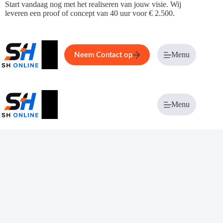
Ga
Start vandaag nog met het realiseren van jouw visie. Wij
naar
leveren een proof of concept van 40 uur voor € 2.500.
de
inhoud
Home
Service
Over ons
Menu
Magazi
Neem Contact op
Menu