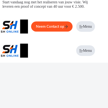
Ga
Start vandaag nog met het realiseren van jouw visie. Wij
naar
leveren een proof of concept van 40 uur voor € 2.500.
de
inhoud
Home
Service
Over ons
Menu
Magazi
Neem Contact op
Menu