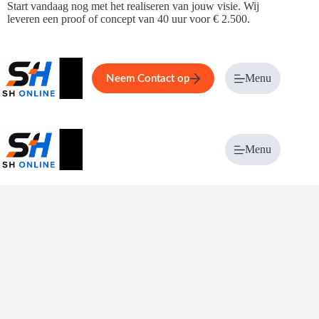
Ga
Start vandaag nog met het realiseren van jouw visie. Wij
naar
leveren een proof of concept van 40 uur voor € 2.500.
de
inhoud
Home
Service
Over ons
Menu
Magazi
Neem Contact op
Menu