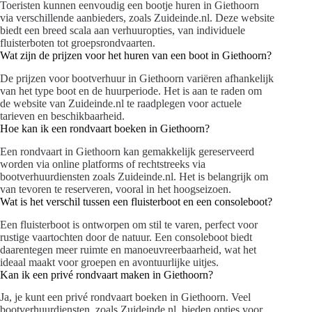
Toeristen kunnen eenvoudig een bootje huren in Giethoorn
via verschillende aanbieders, zoals Zuideinde.nl. Deze website
biedt een breed scala aan verhuuropties, van individuele
fluisterboten tot groepsrondvaarten.
Wat zijn de prijzen voor het huren van een boot in Giethoorn?
De prijzen voor bootverhuur in Giethoorn variëren afhankelijk
van het type boot en de huurperiode. Het is aan te raden om
de website van Zuideinde.nl te raadplegen voor actuele
tarieven en beschikbaarheid.
Hoe kan ik een rondvaart boeken in Giethoorn?
Een rondvaart in Giethoorn kan gemakkelijk gereserveerd
worden via online platforms of rechtstreeks via
bootverhuurdiensten zoals Zuideinde.nl. Het is belangrijk om
van tevoren te reserveren, vooral in het hoogseizoen.
Wat is het verschil tussen een fluisterboot en een consoleboot?
Een fluisterboot is ontworpen om stil te varen, perfect voor
rustige vaartochten door de natuur. Een consoleboot biedt
daarentegen meer ruimte en manoeuvreerbaarheid, wat het
ideaal maakt voor groepen en avontuurlijke uitjes.
Kan ik een privé rondvaart maken in Giethoorn?
Ja, je kunt een privé rondvaart boeken in Giethoorn. Veel
bootverhuurdiensten, zoals Zuideinde.nl, bieden opties voor