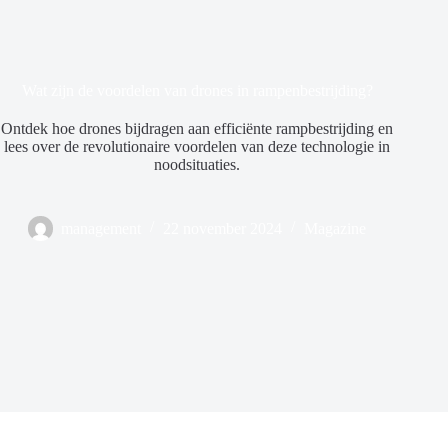
Wat zijn de voordelen van drones in rampenbestrijding?
Ontdek hoe drones bijdragen aan efficiënte rampbestrijding en
lees over de revolutionaire voordelen van deze technologie in
noodsituaties.
management
22 november 2024
Magazine