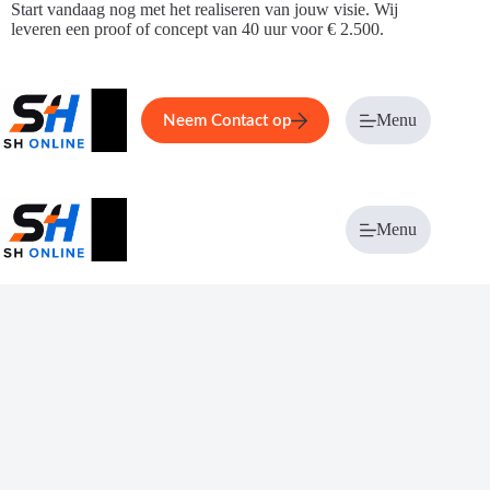
Ga
Start vandaag nog met het realiseren van jouw visie. Wij
naar
leveren een proof of concept van 40 uur voor € 2.500.
de
inhoud
Home
Service
Over ons
Menu
Magazi
Neem Contact op
Menu