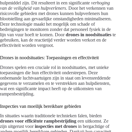
hulpmiddel zijn. Dit resulteert in een significante
verhoging
van de veiligheid van hulpverleners
. Door het verkennen van
risicovolle gebieden met drones kunnen hulpverleners hun
blootstelling aan gevaarlijke omstandigheden minimaliseren.
Deze technologie maakt het mogelijk om schade of
bedreigingen te monitoren zonder dat personeel fysiek in de
lijn van vuur hoeft te komen. Door
drones in noodsituaties
te
gebruiken, kan de reactietijd verder worden verkort en de
effectiviteit worden vergroot.
Drones in noodsituaties: Toepassingen en effectiviteit
Drones spelen een cruciale rol in noodsituaties, met unieke
toepassingen die hun effectiviteit onderstrepen. Deze
onbemande luchtvaartuigen zijn in staat om levensreddende
gegevens te verzamelen en te verstrekken aan hulpdiensten,
wat een significante impact heeft op de uitkomsten van
rampenbestrijding.
Inspecties van moeilijk bereikbare gebieden
In situaties waarin traditionele technieken falen, bieden
drones voor efficiënte rampbestrijding
een uitkomst. Ze
zijn uitgerust voor
inspecties met drones
in bergachtige of
andere moeilijk bereikbare gebieden. Dankzij hun capaciteit