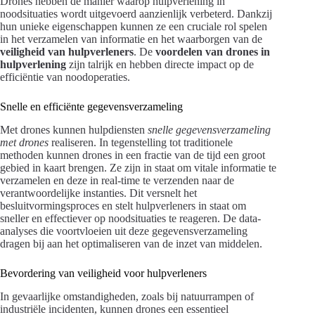
Drones hebben de manier waarop hulpverlening in
noodsituaties wordt uitgevoerd aanzienlijk verbeterd. Dankzij
hun unieke eigenschappen kunnen ze een cruciale rol spelen
in het verzamelen van informatie en het waarborgen van de
veiligheid van hulpverleners
. De
voordelen van drones in
hulpverlening
zijn talrijk en hebben directe impact op de
efficiëntie van noodoperaties.
Snelle en efficiënte gegevensverzameling
Met drones kunnen hulpdiensten
snelle gegevensverzameling
met drones
realiseren. In tegenstelling tot traditionele
methoden kunnen drones in een fractie van de tijd een groot
gebied in kaart brengen. Ze zijn in staat om vitale informatie te
verzamelen en deze in real-time te verzenden naar de
verantwoordelijke instanties. Dit versnelt het
besluitvormingsproces en stelt hulpverleners in staat om
sneller en effectiever op noodsituaties te reageren. De data-
analyses die voortvloeien uit deze gegevensverzameling
dragen bij aan het optimaliseren van de inzet van middelen.
Bevordering van veiligheid voor hulpverleners
In gevaarlijke omstandigheden, zoals bij natuurrampen of
industriële incidenten, kunnen drones een essentieel