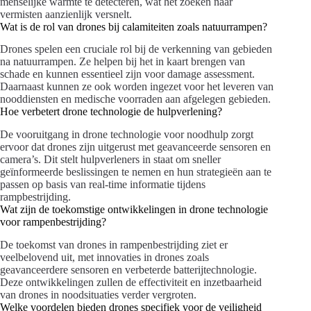
menselijke warmte te detecteren, wat het zoeken naar
vermisten aanzienlijk versnelt.
Wat is de rol van drones bij calamiteiten zoals natuurrampen?
Drones spelen een cruciale rol bij de verkenning van gebieden
na natuurrampen. Ze helpen bij het in kaart brengen van
schade en kunnen essentieel zijn voor damage assessment.
Daarnaast kunnen ze ook worden ingezet voor het leveren van
nooddiensten en medische voorraden aan afgelegen gebieden.
Hoe verbetert drone technologie de hulpverlening?
De vooruitgang in drone technologie voor noodhulp zorgt
ervoor dat drones zijn uitgerust met geavanceerde sensoren en
camera’s. Dit stelt hulpverleners in staat om sneller
geïnformeerde beslissingen te nemen en hun strategieën aan te
passen op basis van real-time informatie tijdens
rampbestrijding.
Wat zijn de toekomstige ontwikkelingen in drone technologie
voor rampenbestrijding?
De toekomst van drones in rampenbestrijding ziet er
veelbelovend uit, met innovaties in drones zoals
geavanceerdere sensoren en verbeterde batterijtechnologie.
Deze ontwikkelingen zullen de effectiviteit en inzetbaarheid
van drones in noodsituaties verder vergroten.
Welke voordelen bieden drones specifiek voor de veiligheid