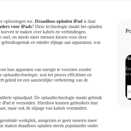
ke oplossingen toe.
Draadloos opladen iPad
is daar
aders voor iPads
? Deze technologie maakt het opladen
Po
r hoeven te maken over kabels en verbindingen.
den snel, en steeds meer mensen kiezen voor deze
 gebruiksgemak en minder slijtage aan apparatuur, wat
Ne
En
 om hun apparaten van energie te voorzien zonder
to 
e oplaadtechnologie
, wat het proces efficiënter en
t geleid tot een aanzienlijke verbetering van de
atibele oplaadpad. De oplaadtechnologie maakt gebruik
e iPad te verzenden. Hierdoor kunnen gebruikers hun
aart, maar ook de slijtage van kabels vermindert.
pgeruimde werkplek, aangezien er geen snoeren meer
gie maken draadloos opladen steeds populairder onder