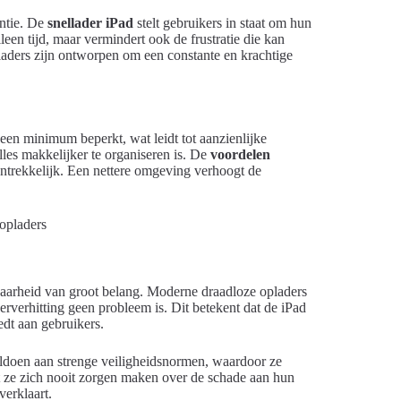
ëntie. De
snellader iPad
stelt gebruikers in staat om hun
leen tijd, maar vermindert ook de frustratie die kan
pladers zijn ontworpen om een constante en krachtige
een minimum beperkt, wat leidt tot aanzienlijke
lles makkelijker te organiseren is. De
voordelen
aantrekkelijk. Een nettere omgeving verhoogt de
baarheid van groot belang. Moderne draadloze opladers
erverhitting geen probleem is. Dit betekent dat de iPad
dt aan gebruikers.
oldoen aan strenge veiligheidsnormen, waardoor ze
t ze zich nooit zorgen maken over de schade aan hun
verklaart.