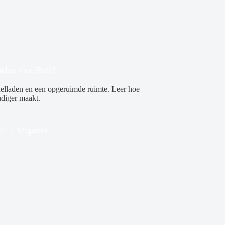
aders voor iPads?
elladen en een opgeruimde ruimte. Leer hoe
diger maakt.
24
Magazine