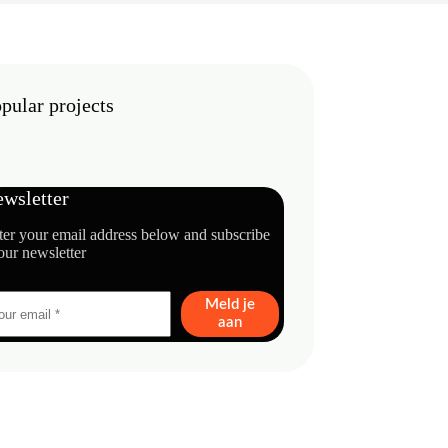
pular projects
wsletter
ter your email address below and subscribe
our newsletter
Meld je
aan