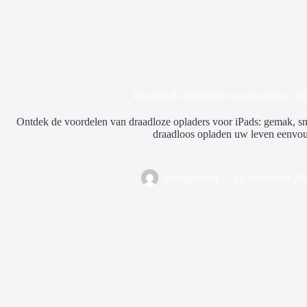
Wat zijn de voordelen van draadloze opl
Ontdek de voordelen van draadloze opladers voor iPads: gemak, sn
draadloos opladen uw leven eenvou
management
21 november 20