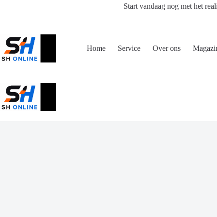
Ga
Start vandaag nog met het real
naar
de
inhoud
Home
Service
Over ons
Magazi