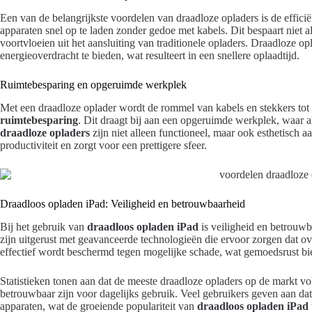
Een van de belangrijkste voordelen van draadloze opladers is de effici
apparaten snel op te laden zonder gedoe met kabels. Dit bespaart niet al
voortvloeien uit het aansluiting van traditionele opladers. Draadloze o
energieoverdracht te bieden, wat resulteert in een snellere oplaadtijd.
Ruimtebesparing en opgeruimde werkplek
Met een draadloze oplader wordt de rommel van kabels en stekkers tot 
ruimtebesparing
. Dit draagt bij aan een opgeruimde werkplek, waar a
draadloze opladers
zijn niet alleen functioneel, maar ook esthetisch 
productiviteit en zorgt voor een prettigere sfeer.
Draadloos opladen iPad: Veiligheid en betrouwbaarheid
Bij het gebruik van
draadloos opladen iPad
is veiligheid en betrouw
zijn uitgerust met geavanceerde technologieën die ervoor zorgen dat ov
effectief wordt beschermd tegen mogelijke schade, wat gemoedsrust bie
Statistieken tonen aan dat de meeste draadloze opladers op de markt v
betrouwbaar zijn voor dagelijks gebruik. Veel gebruikers geven aan da
apparaten, wat de groeiende populariteit van
draadloos opladen iPad