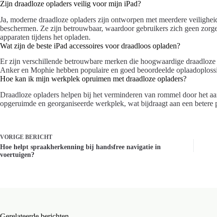
Zijn draadloze opladers veilig voor mijn iPad?
Ja, moderne draadloze opladers zijn ontworpen met meerdere veiligheid
beschermen. Ze zijn betrouwbaar, waardoor gebruikers zich geen zorg
apparaten tijdens het opladen.
Wat zijn de beste iPad accessoires voor draadloos opladen?
Er zijn verschillende betrouwbare merken die hoogwaardige draadloze
Anker en Mophie hebben populaire en goed beoordeelde oplaadoplossin
Hoe kan ik mijn werkplek opruimen met draadloze opladers?
Draadloze opladers helpen bij het verminderen van rommel door het aant
opgeruimde en georganiseerde werkplek, wat bijdraagt aan een betere 
VORIGE
BERICHT
Hoe helpt spraakherkenning bij handsfree navigatie in
voertuigen?
Gerelateerde berichten