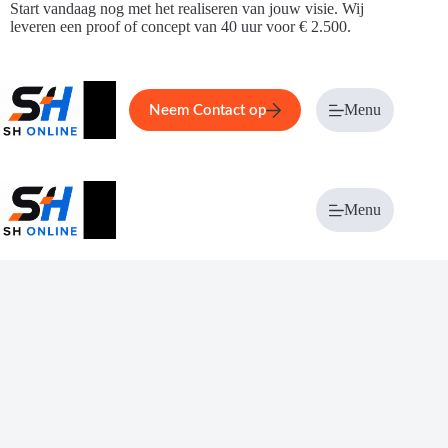
Ga
Start vandaag nog met het realiseren van jouw visie. Wij
naar
leveren een proof of concept van 40 uur voor € 2.500.
de
inhoud
Home
Service
Over ons
Menu
Magazi
Neem Contact op
Menu