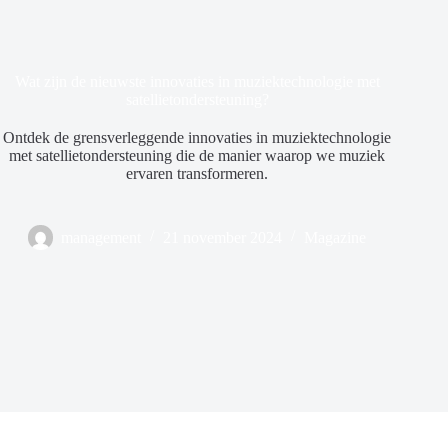
Wat zijn de nieuwste innovaties in muziektechnologie met
satellietondersteuning?
Ontdek de grensverleggende innovaties in muziektechnologie
met satellietondersteuning die de manier waarop we muziek
ervaren transformeren.
management
21 november 2024
Magazine