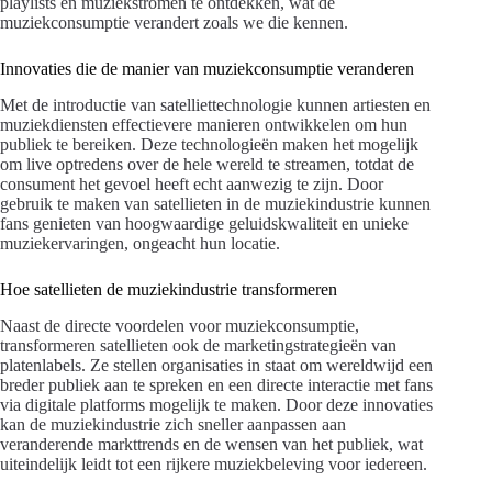
playlists en muziekstromen te ontdekken, wat de
muziekconsumptie verandert zoals we die kennen.
Innovaties die de manier van muziekconsumptie veranderen
Met de introductie van satelliettechnologie kunnen artiesten en
muziekdiensten effectievere manieren ontwikkelen om hun
publiek te bereiken. Deze technologieën maken het mogelijk
om live optredens over de hele wereld te streamen, totdat de
consument het gevoel heeft echt aanwezig te zijn. Door
gebruik te maken van satellieten in de muziekindustrie kunnen
fans genieten van hoogwaardige geluidskwaliteit en unieke
muziekervaringen, ongeacht hun locatie.
Hoe satellieten de muziekindustrie transformeren
Naast de directe voordelen voor muziekconsumptie,
transformeren satellieten ook de marketingstrategieën van
platenlabels. Ze stellen organisaties in staat om wereldwijd een
breder publiek aan te spreken en een directe interactie met fans
via digitale platforms mogelijk te maken. Door deze innovaties
kan de muziekindustrie zich sneller aanpassen aan
veranderende markttrends en de wensen van het publiek, wat
uiteindelijk leidt tot een rijkere muziekbeleving voor iedereen.