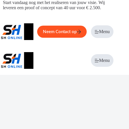
Ga
Start vandaag nog met het realiseren van jouw visie. Wij
naar
leveren een proof of concept van 40 uur voor € 2.500.
de
inhoud
Home
Service
Over ons
Menu
Magazi
Neem Contact op
Menu