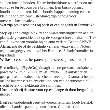
spullen koel te houden. Neem herbruikbare waterflessen mee
en vul ze bij betrouwbare bronnen. Een basisvoorraad
houdbare producten, lokale boodschappenplanning en een
klein noodfilter (bijv. LifeStraw) zijn handig voor
onverwachte situaties.
Wat zijn praktische tips bij pech of een ongeluk in Frankrijk?
Stop op een veilige plek, zet de waarschuwinglichten aan en
plaats de gevarendriehoek op de voorgeschreven afstand. Trek
een fluovest aan voordat hij de auto verlaat. Bel de ANWB
Alarmcentrale of de pechhulp van zijn verzekering. Noteer
tegenpartijgegevens en vul het Europees Schadeformulier in
bij schade.
Welke accessoires besparen tijd en stress tijdens de trip?
Een tolbadge (Bip&Go), draagbare compressor, startkabels,
powerbank (min. 20.000 mAh), multi-USB autolader en
georganiseerde kabeletuis schelen veel tijd. Daarnaast helpen
offline kaartensets en fysieke kopieën van documenten bij
slecht bereik of elektronische storingen.
Hoe bereidt zij de auto voor op een lange rit door bergachtig
gebied?
Laat een onderhoudsbeurt uitvoeren: remmen, koelvloeistof,
olie, en bandenspanning controleren. Controleer de