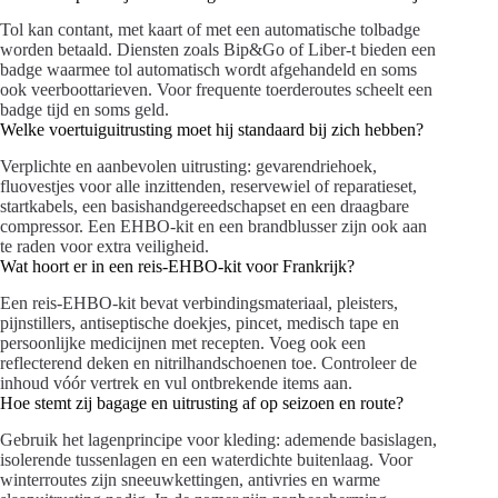
Tol kan contant, met kaart of met een automatische tolbadge
worden betaald. Diensten zoals Bip&Go of Liber-t bieden een
badge waarmee tol automatisch wordt afgehandeld en soms
ook veerboottarieven. Voor frequente toerderoutes scheelt een
badge tijd en soms geld.
Welke voertuiguitrusting moet hij standaard bij zich hebben?
Verplichte en aanbevolen uitrusting: gevarendriehoek,
fluovestjes voor alle inzittenden, reservewiel of reparatieset,
startkabels, een basishandgereedschapset en een draagbare
compressor. Een EHBO-kit en een brandblusser zijn ook aan
te raden voor extra veiligheid.
Wat hoort er in een reis-EHBO-kit voor Frankrijk?
Een reis-EHBO-kit bevat verbindingsmateriaal, pleisters,
pijnstillers, antiseptische doekjes, pincet, medisch tape en
persoonlijke medicijnen met recepten. Voeg ook een
reflecterend deken en nitrilhandschoenen toe. Controleer de
inhoud vóór vertrek en vul ontbrekende items aan.
Hoe stemt zij bagage en uitrusting af op seizoen en route?
Gebruik het lagenprincipe voor kleding: ademende basislagen,
isolerende tussenlagen en een waterdichte buitenlaag. Voor
winterroutes zijn sneeuwkettingen, antivries en warme