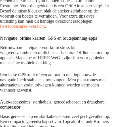
Steden als Parijs en Lyon hebben Zones à Circulation
Restreinte. Voor die gebieden is een Crit’Air sticker verplicht.
Bestel de juiste kleur en plak de sticker zichtbaar op de
voorruit om boetes te vermijden. Voor extra tips over
uitrusting kan men dit handige overzicht raadplegen:
fietsaccessoires overzicht
.
Navigatie: offline kaarten, GPS en routeplanning-apps
Betrouwbare navigatie voorkomt stress bij
wegwerkzaamheden of dichte stadscentra. Offline kaarten op
apps als Maps.me of HERE WeGo zijn slim voor gebieden
met slechte mobiele dekking.
Een losse GPS-unit of een autoradio met ingebouwde
navigatie biedt stabiele aanwijzingen. Men plant routes met
alternatieven zodat tolwegen kunnen worden vermeden
wanneer gewenst.
Auto-accessoires: startkabels, gereedschapset en draagbare
compressor
Basis gereedschap en startkabels lossen veel pechgevallen op.
Een compacte gereedschapset van Topeak of Crank Brothers
is handig voor kleine reparaties.