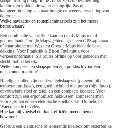
slaapuitrusting nodig. In de zomer zijn zonbescherming,
koelbox en voldoende water belangrijk. Pas de
kampeeruitrusting aan naar hoogte en weersverwachting van
de route.
Welke navigatie- en routeplanningstools zijn het meest
betrouwbaar?
Een combinatie van offline kaarten (zoals Maps.me of
gedownloade Google Maps-gebieden) en een GPS-apparaat
of smartphone met Waze en Google Maps biedt de beste
dekking. Voor Frankrijk is Bison Futé nuttig voor
verkeersinformatie. Sla routes offline op voor gebieden met
slecht mobiel bereik.
Welke kampeer- en slaapspullen zijn praktisch voor een
ontspannen roadtrip?
Handige spullen zijn een kwaliteitslaapzak (passend bij de
temperatuurklasse), een goed luchtbed met pomp (bijv. Intex),
opvouwbare stoel en tafel, en een compacte kookset. Voor
comfort zijn een ergonomisch nekkussen, zonneschermen
voor zijruiten en een elektrische koelbox van Dometic of
Waeco aan te bevelen.
Hoe kan hij voedsel en drank efficiënt meenemen en
bewaren?
Gebruik een elektrische of isolerende koelbox om bederfelijke