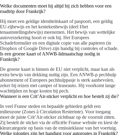
Welke documenten moet hij altijd bij zich hebben voor een
roadtrip door Frankrijk?
Hij moet een geldige identiteitskaart of paspoort, een geldig
EU-rijbewijs en het kentekenbewijs (deel I/het
tenaamstellingsbewijs) meenemen. Het bewijs van wettelijke
autoverzekering hoort er ook bij. Het Europees
Schadeformulier en een digitale copie van alle papieren (in
Dropbox of Google Drive) zijn handig bij controles of schade.
Is een groene kaart of ANWB-lidmaatschap nodig in
Frankrijk?
De groene kaart is binnen de EU niet verplicht, maar kan als
extra bewijs van dekking nuttig zijn. Een ANWB-p pechhulp
abonnement of Europees pechhulppasje is sterk aanbevolen,
zeker bij reizen met camper of leaseauto. Hij voorkomt lange
wachttijden en hoge kosten bij pech.
Wanneer is een Crit’Air-sticker verplicht en hoe bestelt zij die?
In veel Franse steden en bepaalde gebieden geldt een
milieuzone (Zones à Circulation Restreinte). Voor toegang
moet de juiste Crit’Air-sticker zichtbaar op de voorruit zitten.
Zij bestelt de sticker via de officiële Franse website en kiest de
kleurcategorie op basis van de emissieklasse van het voertuig.
Welke tolopties zijn het handigst voor autoroutes in Frankrijk?