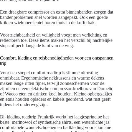
Een draagbare compressor en extra binnenbanden zorgen dat
bandenproblemen snel worden aangepakt. Ook een goede
krik en wielmoersleutel horen thuis in de kofferbak.
Voor zichtbaarheid en veiligheid voegt men verlichting en
reflectoren toe. Deze items maken het verschil bij nachtelijke
stops of pech langs de kant van de weg.
Comfort, kleding en reisbenodigdheden voor een ontspannen
trip
Voor een soepel comfort roadtrip is slimme uitrusting
onmisbaar. Ergonomische nekkussens en warme dekens
maken lange ritten fijner, terwijl zonneschermen voor de
zijruiten en een elektrische compressor-koelbox van Dometic
of Waeco eten en drinken koel houden. Kleine opbergzakjes
en etuis houden opladers en kabels geordend, wat rust geeft
tijdens het onderweg zijn.
Bij kleding roadtrip Frankrijk werkt het laagjesprincipe het
beste: merinowol of synthetische shirts, een waterdichte jas,
comfortabele wandelschoenen en badkleding voor spontane