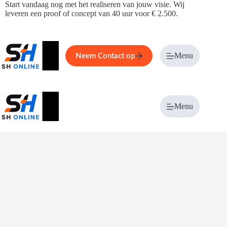
Ga
Start vandaag nog met het realiseren van jouw visie. Wij
naar
leveren een proof of concept van 40 uur voor € 2.500.
de
inhoud
Home
Service
Over ons
Menu
Magazi
Neem Contact op
Menu