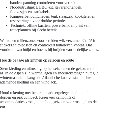
bandenspanning controleren voor vertrek.
Nooduitrusting: EHBO-kit, gevarendriehoek,
fluovestjes en startkabels.
Kampeerbenodigdheden: tent, slaapzak, kookgerei en
reserveringen voor drukke periodes.
Techniek: offline kaarten, powerbank en print van
routeplannen bij slecht bereik.
Wie tol en milieuzones voorbereiden wil, verzamelt Crit’Air-
stickers en tolpassen en controleert toltarieven vooraf. Dat
voorkomt wachttijd en boetes bij inrijden van stedelijke zones.
Hoe de bagage afstemmen op seizoen en route
Stem kleding en uitrusting op het seizoen en de gekozen route
af. In de Alpen zijn warme lagen en sneeuwkettingen nuttig in
wintermaanden. Langs de Atlantische kust volstaan lichte
ademende kleding en een windjack.
Houd rekening met beperkte parkeergelegenheid in oude
dorpen en pak compact. Reserveer campings of
accommodaties vroeg in het hoogseizoen voor rust tijdens de
reis.