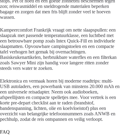
stops. Pet of hoed en een goede zonnebril beschermen tegen
zon; reiswasmiddel en sneldrogende materialen beperken
bagage en zorgen dat men fris blijft zonder veel te hoeven
wassen.
Kampeercomfort Frankrijk vraagt om nette slaapspullen: een
slaapzak met passende temperatuurklasse, een luchtbed met
een betrouwbare pomp zoals Intex Quick-Fill en individuele
slaapmatten. Opvouwbare campingstoelen en een compacte
tafel verhogen het gemak bij overnachtingen.
Basiskeukenartikelen, herbruikbare waterfles en een filterkan
zoals Sawyer Mini zijn handig voor langere ritten zonder
steeds vers water te zoeken.
Elektronica en vermaak horen bij moderne roadtrips: multi-
USB autoladers, een powerbank van minstens 20.000 mAh en
een universele reisadapter. Neem ook audioboeken,
afspeellijsten en compacte spelletjes mee. Voor vertrek is een
korte pre-depart checklist aan te raden (brandstof,
bandenspanning, lichten, olie en koelvloeistof) plus een
overzicht van belangrijke telefoonnummers zoals ANWB en
pechhulp, zodat de reis ontspannen en veilig verloopt.
FAQ