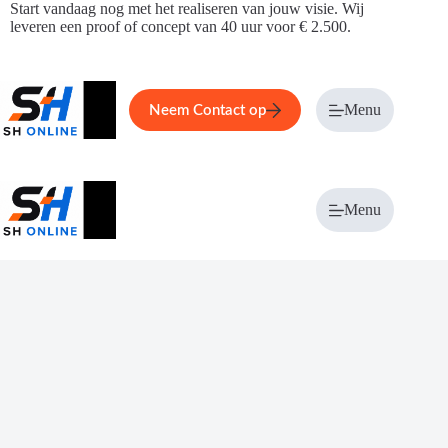
Ga
Start vandaag nog met het realiseren van jouw visie. Wij
naar
leveren een proof of concept van 40 uur voor € 2.500.
de
inhoud
Home
Service
Over ons
Menu
Magazi
Neem Contact op
Menu