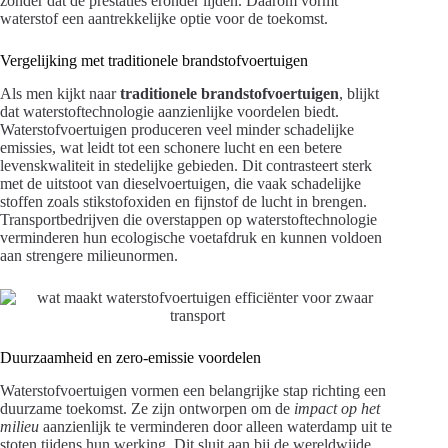
zonder dat de prestaties eronder lijden. Daarom vormt
waterstof een aantrekkelijke optie voor de toekomst.
Vergelijking met traditionele brandstofvoertuigen
Als men kijkt naar
traditionele brandstofvoertuigen
, blijkt
dat waterstoftechnologie aanzienlijke voordelen biedt.
Waterstofvoertuigen produceren veel minder schadelijke
emissies, wat leidt tot een schonere lucht en een betere
levenskwaliteit in stedelijke gebieden. Dit contrasteert sterk
met de uitstoot van dieselvoertuigen, die vaak schadelijke
stoffen zoals stikstofoxiden en fijnstof de lucht in brengen.
Transportbedrijven die overstappen op waterstoftechnologie
verminderen hun ecologische voetafdruk en kunnen voldoen
aan strengere milieunormen.
Duurzaamheid en zero-emissie voordelen
Waterstofvoertuigen vormen een belangrijke stap richting een
duurzame toekomst. Ze zijn ontworpen om de
impact op het
milieu
aanzienlijk te verminderen door alleen waterdamp uit te
stoten tijdens hun werking. Dit sluit aan bij de wereldwijde