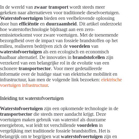
In de wereld van
zwaar transport
wordt steeds meer
gekeken naar alternatieven voor traditionele dieselvoertuigen.
Waterstofvoertuigen
bieden een veelbelovende oplossing
door hun
efficiëntie
en
duurzaamheid
. Dit artikel onderzoekt
hoe waterstoftechnologie bijdraagt aan een zero-
emissietoekomst voor zware voertuigen. Met de toenemende
bezorgdheid over de impact van fossiele brandstoffen op het
milieu, realiseren bedrijven zich de
voordelen
van
waterstofvoertuigen
als een ecologisch en economisch
haalbaar alternatief. De innovaties in
brandstofcellen
zijn
verzekerd van een belangrijke rol in de evolutie van een
schonere
transportsector
. Voor meer gedetailleerde
informatie over de huidige staat van elektrische mobiliteit en
infrastructuur, kan men de volgende link bezoeken:
elektrische
voertuigen infrastructuur
.
Inleiding tot waterstofvoertuigen
Waterstofvoertuigen
zijn een opkomende technologie in de
transportsector
die steeds meer aandacht krijgt. Deze
voertuigen maken gebruik van waterstof als duurzame
energiebron, wat leidt tot verschillende
voordelen
in
vergelijking met traditionele fossiele brandstoffen. Het is
belangrijk om te begrijpen wat
waterstofvoertuigen
zijn en