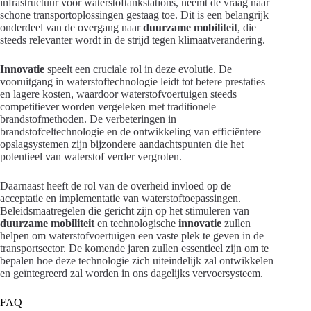
infrastructuur voor waterstoftankstations, neemt de vraag naar
schone transportoplossingen gestaag toe. Dit is een belangrijk
onderdeel van de overgang naar
duurzame mobiliteit
, die
steeds relevanter wordt in de strijd tegen klimaatverandering.
Innovatie
speelt een cruciale rol in deze evolutie. De
vooruitgang in waterstoftechnologie leidt tot betere prestaties
en lagere kosten, waardoor waterstofvoertuigen steeds
competitiever worden vergeleken met traditionele
brandstofmethoden. De verbeteringen in
brandstofceltechnologie en de ontwikkeling van efficiëntere
opslagsystemen zijn bijzondere aandachtspunten die het
potentieel van waterstof verder vergroten.
Daarnaast heeft de rol van de overheid invloed op de
acceptatie en implementatie van waterstoftoepassingen.
Beleidsmaatregelen die gericht zijn op het stimuleren van
duurzame mobiliteit
en technologische
innovatie
zullen
helpen om waterstofvoertuigen een vaste plek te geven in de
transportsector. De komende jaren zullen essentieel zijn om te
bepalen hoe deze technologie zich uiteindelijk zal ontwikkelen
en geïntegreerd zal worden in ons dagelijks vervoersysteem.
FAQ