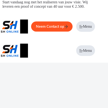
Ga
Start vandaag nog met het realiseren van jouw visie. Wij
naar
leveren een proof of concept van 40 uur voor € 2.500.
de
inhoud
Home
Service
Over ons
Menu
Magazi
Neem Contact op
Menu