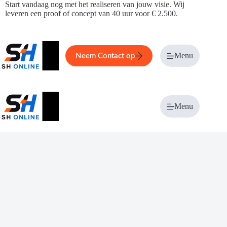
Ga
Start vandaag nog met het realiseren van jouw visie. Wij
naar
leveren een proof of concept van 40 uur voor € 2.500.
de
inhoud
Home
Service
Over ons
Menu
Magazi
Neem Contact op
Menu