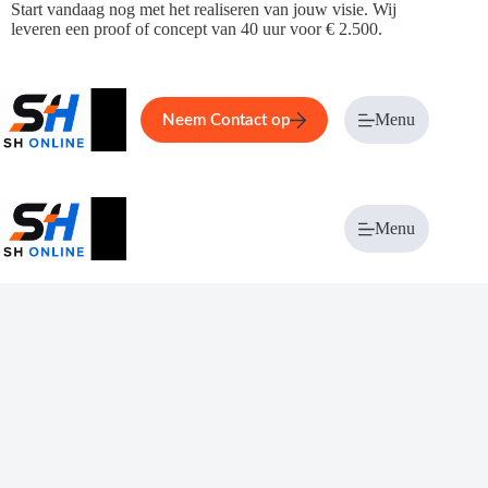
Ga
Start vandaag nog met het realiseren van jouw visie. Wij
naar
leveren een proof of concept van 40 uur voor € 2.500.
de
inhoud
Home
Service
Over ons
Menu
Magazi
Neem Contact op
Menu