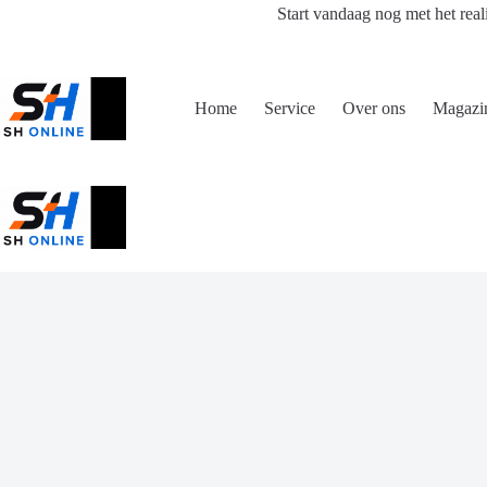
Ga
Start vandaag nog met het real
naar
de
inhoud
Home
Service
Over ons
Magazi