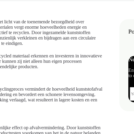
 het licht van de toenemende bezorgdheid over
erialen vergt enorme hoeveelheden energie en
Po
ctief te recyclen. Door ingezamelde kunststoffen
zienlijk verkleinen en bijdragen aan een circulaire
 te eindigen.
cycled materiaal erkennen en investeren in innovatieve
Ne
 kunnen zij niet alleen hun eigen processen
endelijke producten.
En
to 
ecyclingproces vermindert de hoeveelheid kunststofafval
indering en bevordert een schonere levensomgeving.
ing verlaagd, wat resulteert in lagere kosten en een
enlijke effect op afvalvermindering. Door kunststoffen
ductresten voorkomen van het in de natuur belanden.