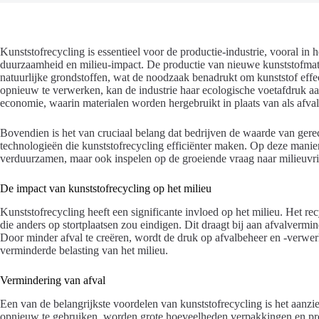
Kunststofrecycling is essentieel voor de productie-industrie, vooral in
duurzaamheid en milieu-impact. De productie van nieuwe kunststofmat
natuurlijke grondstoffen, wat de noodzaak benadrukt om kunststof effe
opnieuw te verwerken, kan de industrie haar ecologische voetafdruk aan
economie, waarin materialen worden hergebruikt in plaats van als afval
Bovendien is het van cruciaal belang dat bedrijven de waarde van gere
technologieën die kunststofrecycling efficiënter maken. Op deze manier
verduurzamen, maar ook inspelen op de groeiende vraag naar milieuvri
De impact van kunststofrecycling op het milieu
Kunststofrecycling heeft een significante invloed op het milieu. Het r
die anders op stortplaatsen zou eindigen. Dit draagt bij aan afvalverm
Door minder afval te creëren, wordt de druk op afvalbeheer en -verwerk
verminderde belasting van het milieu.
Vermindering van afval
Een van de belangrijkste voordelen van kunststofrecycling is het aanzi
opnieuw te gebruiken, worden grote hoeveelheden verpakkingen en pro