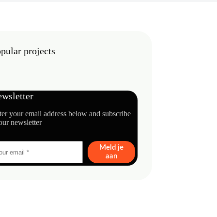
pular projects
wsletter
ter your email address below and subscribe
our newsletter
Meld je
aan