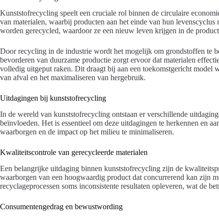
Kunststofrecycling speelt een cruciale rol binnen de circulaire econom
van materialen, waarbij producten aan het einde van hun levenscyclus
worden gerecycled, waardoor ze een nieuw leven krijgen in de producti
Door recycling in de industrie wordt het mogelijk om grondstoffen te b
bevorderen van duurzame productie zorgt ervoor dat materialen effect
volledig uitgeput raken. Dit draagt bij aan een toekomstgericht model w
van afval en het maximaliseren van hergebruik.
Uitdagingen bij kunststofrecycling
In de wereld van kunststofrecycling ontstaan er verschillende uitdaginge
beïnvloeden. Het is essentieel om deze uitdagingen te herkennen en a
waarborgen en de impact op het milieu te minimaliseren.
Kwaliteitscontrole van gerecycleerde materialen
Een belangrijke uitdaging binnen kunststofrecycling zijn de kwaliteits
waarborgen van een hoogwaardig product dat concurrerend kan zijn met 
recyclageprocessen soms inconsistente resultaten opleveren, wat de be
Consumentengedrag en bewustwording