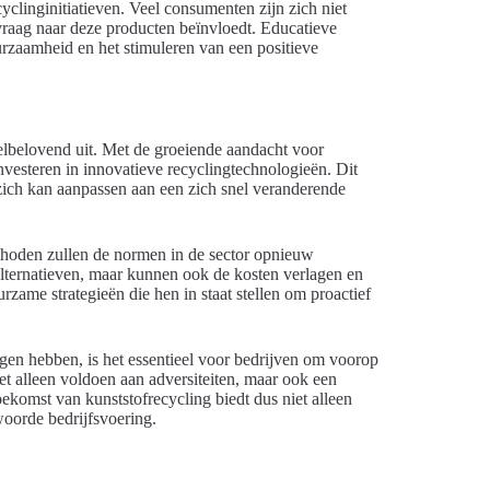
yclinginitiatieven. Veel consumenten zijn zich niet
raag naar deze producten beïnvloedt. Educatieve
zaamheid en het stimuleren van een positieve
eelbelovend uit. Met de groeiende aandacht voor
nvesteren in innovatieve recyclingtechnologieën. Dit
 zich kan aanpassen aan een zich snel veranderende
thoden zullen de normen in de sector opnieuw
alternatieven, maar kunnen ook de kosten verlagen en
rzame strategieën die hen in staat stellen om proactief
gen hebben, is het essentieel voor bedrijven om voorop
et alleen voldoen aan adversiteiten, maar ook een
oekomst van kunststofrecycling biedt dus niet alleen
oorde bedrijfsvoering.