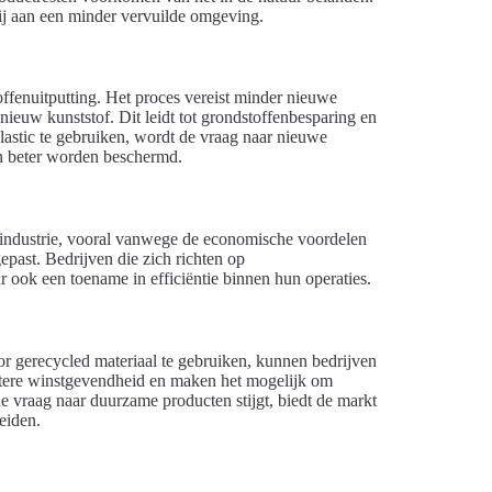
 bij aan een minder vervuilde omgeving.
offenuitputting. Het proces vereist minder nieuwe
 nieuw kunststof. Dit leidt tot grondstoffenbesparing en
lastic te gebruiken, wordt de vraag naar nieuwe
en beter worden beschermd.
e-industrie, vooral vanwege de economische voordelen
past. Bedrijven die zich richten op
r ook een toename in efficiëntie binnen hun operaties.
r gerecycled materiaal te gebruiken, kunnen bedrijven
etere winstgevendheid en maken het mogelijk om
de vraag naar duurzame producten stijgt, biedt de markt
eiden.