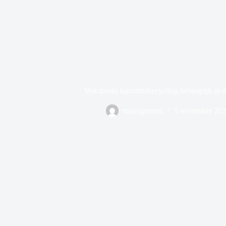
Wat maakt kunststofrecycling belangrijk in d
management
5 november 20