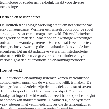
technologie bijzonder aantrekkelijk maakt voor diverse
toepassingen.
Definitie en basisprincipes
De
inductietechnologie werking
draait om het principe van
elektromagnetisme. Wanneer een wisselstroom door de spoel
stroomt, ontstaat er een magnetisch veld. Dit veld beïnvloedt
het geleidend materiaal, waardoor er inwendige wervelingen
ontstaan die warmte genereren. Het resultaat is een directe en
doelgerichte verwarming die niet afhankelijk is van de lucht
eromheen. Dit maakt inductieve verwarmingstechnologie
uitermate efficiënt en zorgt ervoor dat er minder energie
verloren gaat dan bij traditionele verwarmingsmethoden.
Hoe het werkt
Bij inductieve verwarmingssystemen komen verschillende
componenten samen om de werking mogelijk te maken. De
belangrijkste onderdelen zijn de inductiekookplaat of -oven,
de inductiespoel en het te verwarmen object. Zodra de
kookplaat ingeschakeld wordt, activeert het de spoel en begint
het proces van inductiewarmte. Daarnaast zijn de systemen
vaak uitgerust met veiligheidsfuncties die de temperatuur en
de werking monitoren om een optimale werking te