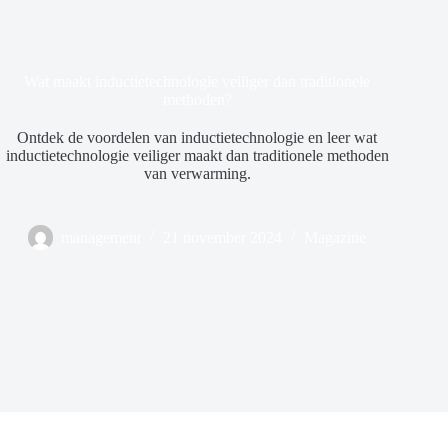
Wat maakt inductietechnologie veiliger dan traditionele
methoden?
Ontdek de voordelen van inductietechnologie en leer wat
inductietechnologie veiliger maakt dan traditionele methoden
van verwarming.
management
21 november 2024
Magazine