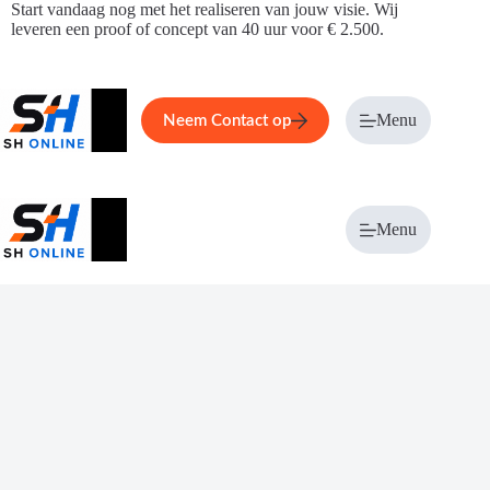
Ga
Start vandaag nog met het realiseren van jouw visie. Wij
naar
leveren een proof of concept van 40 uur voor € 2.500.
de
inhoud
Home
Service
Over ons
Menu
Magazi
Neem Contact op
Menu