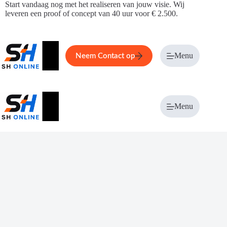
Ga
Start vandaag nog met het realiseren van jouw visie. Wij
naar
leveren een proof of concept van 40 uur voor € 2.500.
de
inhoud
Home
Service
Over ons
Menu
Magazi
Neem Contact op
Menu