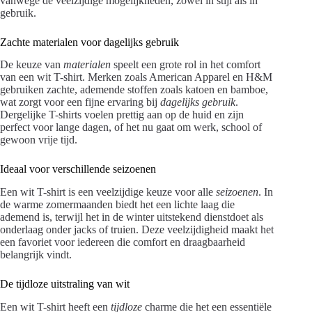
vanwege de veelzijdige mogelijkheden, zowel in stijl als in
gebruik.
Zachte materialen voor dagelijks gebruik
De keuze van
materialen
speelt een grote rol in het comfort
van een wit T-shirt. Merken zoals American Apparel en H&M
gebruiken zachte, ademende stoffen zoals katoen en bamboe,
wat zorgt voor een fijne ervaring bij
dagelijks gebruik
.
Dergelijke T-shirts voelen prettig aan op de huid en zijn
perfect voor lange dagen, of het nu gaat om werk, school of
gewoon vrije tijd.
Ideaal voor verschillende seizoenen
Een wit T-shirt is een veelzijdige keuze voor alle
seizoenen
. In
de warme zomermaanden biedt het een lichte laag die
ademend is, terwijl het in de winter uitstekend dienstdoet als
onderlaag onder jacks of truien. Deze veelzijdigheid maakt het
een favoriet voor iedereen die comfort en draagbaarheid
belangrijk vindt.
De tijdloze uitstraling van wit
Een wit T-shirt heeft een
tijdloze
charme die het een essentiële