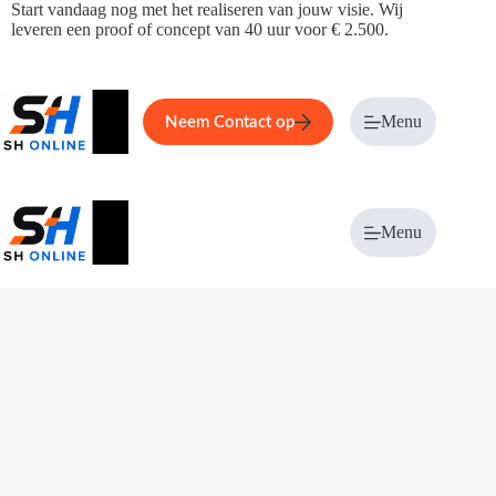
Ga
Start vandaag nog met het realiseren van jouw visie. Wij
naar
leveren een proof of concept van 40 uur voor € 2.500.
de
inhoud
Home
Service
Over ons
Menu
Magazi
Neem Contact op
Menu