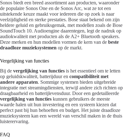
Sonos biedt een breed assortiment aan producten, waaronder
de populaire Sonos One en de Sonos Arc, wat ze tot een
uitstekende keuze maakt voor iedereen die op zoek is naar
veelzijdigheid en sterke prestaties. Bose staat bekend om zijn
heldere geluid en gebruiksgemak, met modellen zoals de Bose
SoundTouch 10. Audioengine daarentegen, legt de nadruk op
audiokwaliteit met producten als de A2+ Bluetooth speakers.
Deze merken en hun modellen vormen de kern van de
beste
draadloze muzieksystemen
op de markt.
Vergelijking van functies
Bij de
vergelijking van functies
is het essentieel om te letten
op geluidskwaliteit, batterijduur en
compatibiliteit met
andere apparaten
. Sommige systemen bieden uitgebreide
integratie met streamingdiensten, terwijl andere zich richten op
draagbaarheid en batterijlevensduur. Door een gedetailleerde
vergelijking van functies
kunnen gebruikers de meeste
waarde halen uit hun investering en een systeem kiezen dat
perfect past bij hun behoeften en budget. Het juiste draadloze
muzieksysteem kan een wereld van verschil maken in de thuis
luisterervaring.
FAQ