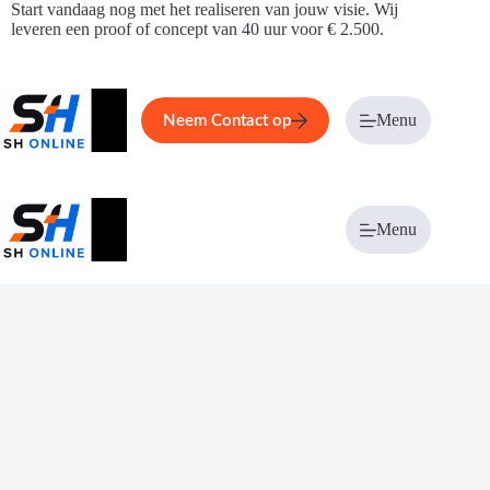
Ga
Start vandaag nog met het realiseren van jouw visie. Wij
naar
leveren een proof of concept van 40 uur voor € 2.500.
de
inhoud
Home
Service
Over ons
Menu
Magazi
Neem Contact op
Menu