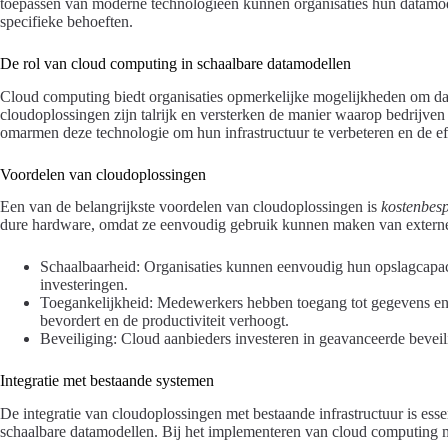
toepassen van moderne technologieën kunnen organisaties hun datamod
specifieke behoeften.
De rol van cloud computing in schaalbare datamodellen
Cloud computing biedt organisaties opmerkelijke mogelijkheden om d
cloudoplossingen zijn talrijk en versterken de manier waarop bedrijve
omarmen deze technologie om hun infrastructuur te verbeteren en de eff
Voordelen van cloudoplossingen
Een van de belangrijkste voordelen van cloudoplossingen is
kostenbes
dure hardware, omdat ze eenvoudig gebruik kunnen maken van externe se
Schaalbaarheid: Organisaties kunnen eenvoudig hun opslagcapaci
investeringen.
Toegankelijkheid: Medewerkers hebben toegang tot gegevens en 
bevordert en de productiviteit verhoogt.
Beveiliging: Cloud aanbieders investeren in geavanceerde beveil
Integratie met bestaande systemen
De integratie van cloudoplossingen met bestaande infrastructuur is ess
schaalbare datamodellen. Bij het implementeren van cloud computing 