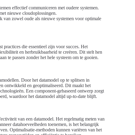
ystemen effectief communiceren met oudere systemen.
met nieuwe cloudoplossingen.
ik van zowel oude als nieuwe systemen voor optimale
 practices die essentieel zijn voor succes. Het
biliteit en herbruikbaarheid te creëren. Dit stelt hen
aan te passen zonder het hele systeem om te gooien.
tamodellen. Door het datamodel op te splitsen in
n ontwikkeld en geoptimaliseerd. Dit maakt het
n technologieën. Een component-gebaseerd ontwerp zorgt
, waardoor het datamodel altijd up-to-date blijft.
fectiviteit van een datamodel. Het regelmatig meten van
 Wanneer datahoeveelheden toenemen, is het belangrijk
lijven. Optimalisatie-methoden kunnen variëren van het