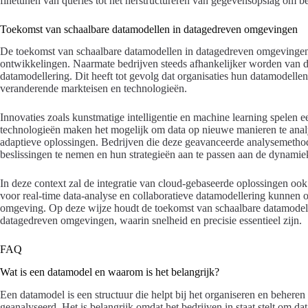
finetunen van queries tot het herstructureren van gegevensopslag om bet
Toekomst van schaalbare datamodellen in datagedreven omgevingen
De toekomst van schaalbare datamodellen in datagedreven omgevingen 
ontwikkelingen. Naarmate bedrijven steeds afhankelijker worden van dat
datamodellering. Dit heeft tot gevolg dat organisaties hun datamodell
veranderende markteisen en technologieën.
Innovaties zoals kunstmatige intelligentie en machine learning spelen e
technologieën maken het mogelijk om data op nieuwe manieren te analys
adaptieve oplossingen. Bedrijven die deze geavanceerde analysemethode
beslissingen te nemen en hun strategieën aan te passen aan de dynamie
In deze context zal de integratie van cloud-gebaseerde oplossingen oo
voor real-time data-analyse en collaboratieve datamodellering kunnen o
omgeving. Op deze wijze houdt de toekomst van schaalbare datamodell
datagedreven omgevingen, waarin snelheid en precisie essentieel zijn.
FAQ
Wat is een datamodel en waarom is het belangrijk?
Een datamodel is een structuur die helpt bij het organiseren en beheren
geanalyseerd. Het is belangrijk omdat het bedrijven in staat stelt om da