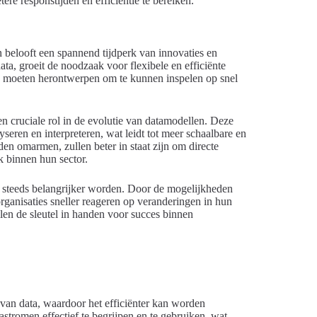
ere responstijden en efficiëntie te bereiken.
belooft een spannend tijdperk van innovaties en
a, groeit de noodzaak voor flexibele en efficiënte
en moeten herontwerpen om te kunnen inspelen op snel
en cruciale rol in de evolutie van datamodellen. Deze
eren en interpreteren, wat leidt tot meer schaalbare en
n omarmen, zullen beter in staat zijn om directe
k binnen hun sector.
k steeds belangrijker worden. Door de mogelijkheden
rganisaties sneller reageren op veranderingen in hun
en de sleutel in handen voor succes binnen
 van data, waardoor het efficiënter kan worden
tastromen effectief te begrijpen en te gebruiken, wat