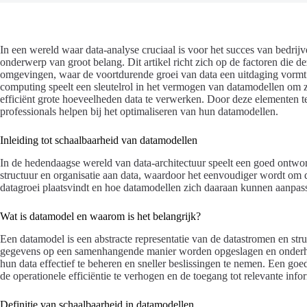
In een wereld waar data-analyse cruciaal is voor het succes van bedrij
onderwerp van groot belang. Dit artikel richt zich op de factoren die d
omgevingen, waar de voortdurende groei van data een uitdaging vormt
computing speelt een sleutelrol in het vermogen van datamodellen om 
efficiënt grote hoeveelheden data te verwerken. Door deze elementen te
professionals helpen bij het optimaliseren van hun datamodellen.
Inleiding tot schaalbaarheid van datamodellen
In de hedendaagse wereld van data-architectuur speelt een goed ontwor
structuur en organisatie aan data, waardoor het eenvoudiger wordt om 
datagroei plaatsvindt en hoe datamodellen zich daaraan kunnen aanpasse
Wat is datamodel en waarom is het belangrijk?
Een datamodel is een abstracte representatie van de datastromen en stru
gegevens op een samenhangende manier worden opgeslagen en onderhou
hun data effectief te beheren en sneller beslissingen te nemen. Een go
de operationele efficiëntie te verhogen en de toegang tot relevante info
Definitie van schaalbaarheid in datamodellen