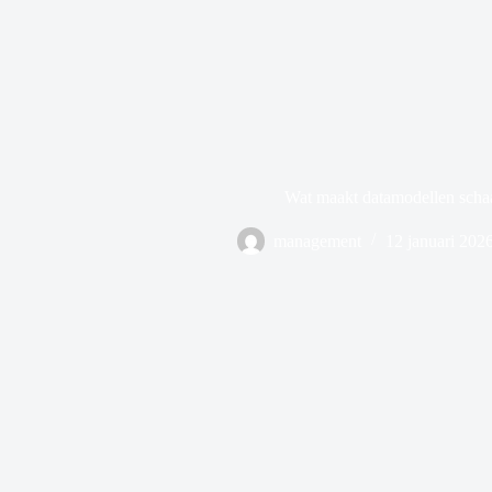
Wat maakt datamodellen scha
management
12 januari 202