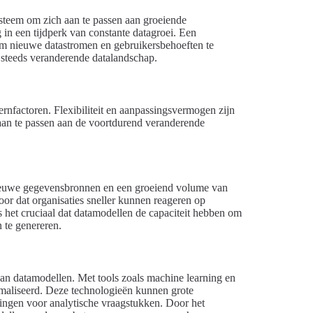
steem om zich aan te passen aan groeiende
g in een tijdperk van constante datagroei. Een
m nieuwe datastromen en gebruikersbehoeften te
n steeds veranderende datalandschap.
rnfactoren. Flexibiliteit en aanpassingsvermogen zijn
h aan te passen aan de voortdurend veranderende
nieuwe gegevensbronnen en een groeiend volume van
or dat organisaties sneller kunnen reageren op
s het cruciaal dat datamodellen de capaciteit hebben om
 te genereren.
van datamodellen. Met tools zoals machine learning en
imaliseerd. Deze technologieën kunnen grote
ingen voor analytische vraagstukken. Door het