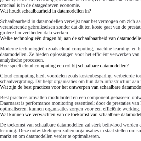
cruciaal is in de datagedreven economie.
Wat houdt schaalbaarheid in datamodellen in?
Schaalbaarheid in datamodellen verwijst naar het vermogen om zich aa
veranderende gebruikseisen zonder dat dit ten koste gaat van de prestatie
grotere hoeveelheden data werken.
Welke technologieën dragen bij aan de schaalbaarheid van datamodell
Moderne technologieën zoals cloud computing, machine learning, en big
datamodellen. Ze bieden oplossingen voor het efficiënt verwerken van 
analytische processen.
Hoe speelt cloud computing een rol bij schaalbare datamodellen?
Cloud computing biedt voordelen zoals kostenbesparing, verbeterde toe
schaalvergroting. Dit helpt organisaties om hun data-infrastructuur aan
Wat zijn de best practices voor het ontwerpen van schaalbare datamode
Best practices omvatten modulariteit en een component-gebaseerd ontwer
Daarnaast is performance monitoring essentieel; door de prestaties van
optimaliseren, kunnen organisaties zorgen voor een efficiënte werking.
Wat kunnen we verwachten van de toekomst van schaalbare datamodel
De toekomst van schaalbare datamodellen zal sterk beïnvloed worden d
learning. Deze ontwikkelingen zullen organisaties in staat stellen om sn
markt en om datamodellen verder te optimaliseren.