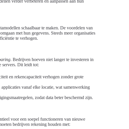
ellen verder verbeteren en aanpassen aan hun
atamodellen schaalbaar te maken. De voordelen van
n omgaan met hun gegevens. Steeds meer organisaties
iciëntie te verhogen.
paring
. Bedrijven hoeven niet langer te investeren in
rvers. Dit leidt tot:
teit en rekencapaciteit verhogen zonder grote
applicaties vanaf elke locatie, wat samenwerking
igingsmaatregelen, zodat data beter beschermd zijn.
entieel voor een soepel functioneren van nieuwe
moeten bedrijven rekening houden met: