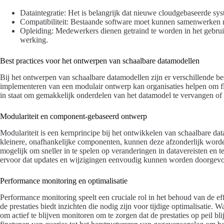
Dataintegratie: Het is belangrijk dat nieuwe cloudgebaseerde s
Compatibiliteit: Bestaande software moet kunnen samenwerken 
Opleiding: Medewerkers dienen getraind te worden in het gebru
werking.
Best practices voor het ontwerpen van schaalbare datamodellen
Bij het ontwerpen van schaalbare datamodellen zijn er verschillende best
implementeren van een modulair ontwerp kan organisaties helpen om flexi
in staat om gemakkelijk onderdelen van het datamodel te vervangen of 
Modulariteit en component-gebaseerd ontwerp
Modulariteit is een kernprincipe bij het ontwikkelen van schaalbare da
kleinere, onafhankelijke componenten, kunnen deze afzonderlijk worde
mogelijk om sneller in te spelen op veranderingen in datavereisten e
ervoor dat updates en wijzigingen eenvoudig kunnen worden doorgevoerd
Performance monitoring en optimalisatie
Performance monitoring speelt een cruciale rol in het behoud van de ef
de prestaties biedt inzichten die nodig zijn voor tijdige optimalisatie.
om actief te blijven monitoren om te zorgen dat de prestaties op peil b