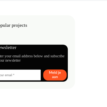
pular projects
wsletter
ter your email address below and subscribe
our newsletter
Meld je
aan