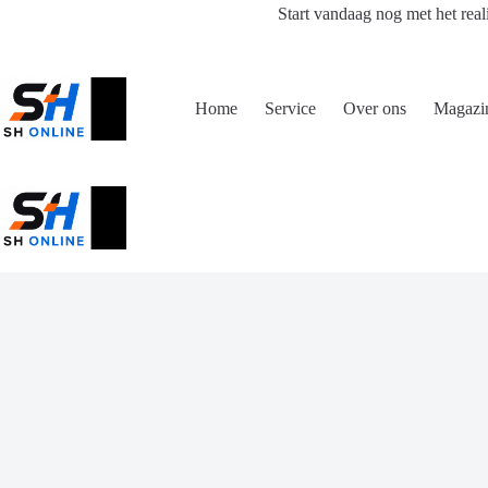
Ga
Start vandaag nog met het real
naar
de
inhoud
Home
Service
Over ons
Magazi