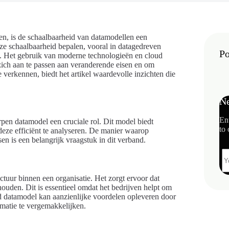
ven, is de schaalbaarheid van datamodellen een
eze schaalbaarheid bepalen, vooral in datagedreven
Po
. Het gebruik van moderne technologieën en cloud
zich aan te passen aan veranderende eisen en om
 verkennen, biedt het artikel waardevolle inzichten die
Ne
En
pen datamodel een cruciale rol. Dit model biedt
to 
deze efficiënt te analyseren. De manier waarop
n is een belangrijk vraagstuk in dit verband.
ctuur binnen een organisatie. Het zorgt ervoor dat
den. Dit is essentieel omdat het bedrijven helpt om
ed datamodel kan aanzienlijke voordelen opleveren door
rmatie te vergemakkelijken.