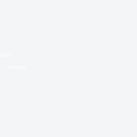
albaar?
6
Magazine