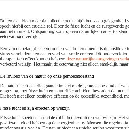
Buiten eten biedt meer dan alleen een maaltijd; het is een gelegenheid
speelt hierbij een cruciale rol. Door de frisse lucht en de rustgevende
aan het moment. Ontspanning komt op een natuurlijke manier tot stan
eetervaringen verrijkt.
Een van de belangrijkste voordelen van buiten dineren is de positieve
stress verminderen en een gevoel van vrede creëren. Dit onderzoek to
therapeutisch effect kunnen hebben:
deze natuurlijke omgevingen verla
verbeterd welzijn. Het maakt de eetervaring niet alleen smakelijk, maar
De invloed van de natuur op onze gemoedstoestand
De natuur heeft een diepgaande impact op de gemoedstoestand en welzi
omgeving, met frisse lucht en natuurlijke geluiden, bevordert de ment
Dit heeft niet alleen positieve effecten op de geestelijke gezondheid, m
Frisse lucht en zijn effecten op welzijn
Frisse lucht speelt een cruciale rol in het bevorderen van welzijn. Het
positieve invloed hebben op de energieniveaus. Mensen die regelmatig 
minder angstig voelen. De natuur biedt een unieke setting waar men zi