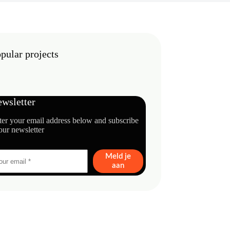
pular projects
wsletter
ter your email address below and subscribe
our newsletter
Meld je
aan