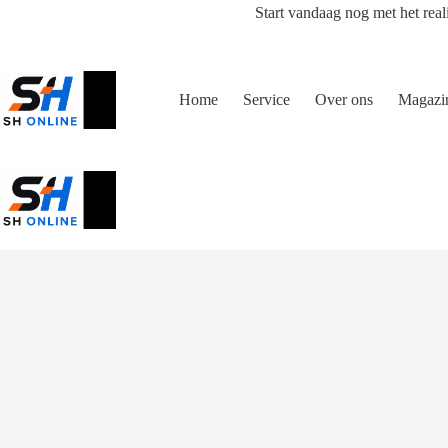
Ga
Start vandaag nog met het real
naar
de
inhoud
Home
Service
Over ons
Magazi