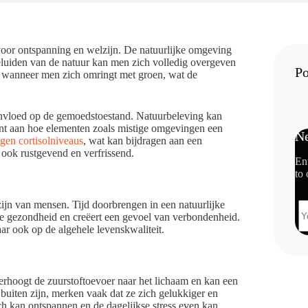
 voor ontspanning en welzijn. De natuurlijke omgeving
 geluiden van de natuur kan men zich volledig overgeven
Po
d wanneer men zich omringt met groen, wat de
 invloed op de gemoedstoestand. Natuurbeleving kan
ont aan hoe elementen zoals mistige omgevingen een
Ne
gen cortisolniveaus
, wat kan bijdragen aan een
 ook rustgevend en verfrissend.
En
to 
jn van mensen. Tijd doorbrengen in een natuurlijke
ale gezondheid en creëert een gevoel van verbondenheid.
aar ook op de algehele levenskwaliteit.
 verhoogt de zuurstoftoevoer naar het lichaam en kan een
buiten zijn, merken vaak dat ze zich gelukkiger en
ch kan ontspannen en de dagelijkse stress even kan