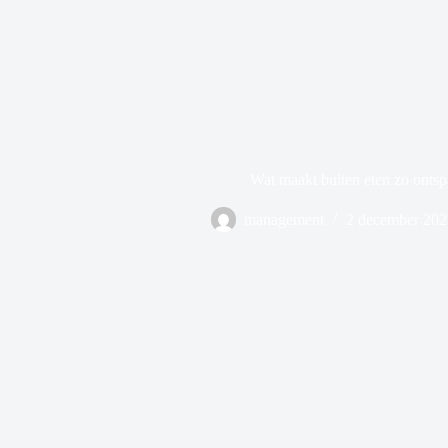
Wat maakt buiten eten zo onts
management
2 december 202