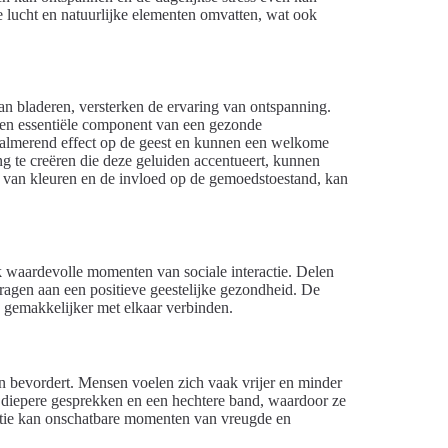
se lucht en natuurlijke elementen omvatten, wat ook
an bladeren, versterken de ervaring van ontspanning.
een essentiële component van een gezonde
almerend effect op de geest en kunnen een welkome
ng te creëren die deze geluiden accentueert, kunnen
t van kleuren en de invloed op de gemoedstoestand, kan
ook waardevolle momenten van sociale interactie. Delen
ragen aan een positieve geestelijke gezondheid. De
gemakkelijker met elkaar verbinden.
en bevordert. Mensen voelen zich vaak vrijer en minder
 diepere gesprekken en een hechtere band, waardoor ze
actie kan onschatbare momenten van vreugde en