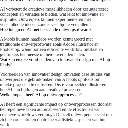
AI verbetert de creatieve mogelijkheden door gesuggereerde
concepten en variaties te bieden, wat leidt tot innovatie en
inspiratie. Ontwerpers kunnen experimenteren met
verschillende ideeën zonder veel tijd te verspillen.
Hoe integreert AI met bestaande ontwerpsoftware?
AI-tools kunnen naadloos worden geïntegreerd met
traditionele ontwerpsoftware zoals Adobe Illustrator en
Photoshop, waardoor een efficiënte workflow ontstaat en
gebruikers het meeste uit beide werelden halen.
Wat zijn enkele voorbeelden van innovatief design met AI op
iPads?
Voorbeelden van innovatief design omvatten case studies van
ontwerpers die gebruikmaken van AI-tools op iPads om
unieke projecten te realiseren. Deze voorbeelden illustreren
hoe AI kan bijdragen aan creatieve processen.
Welke impact heeft AI op ontwerpprocessen?
AI heeft een significante impact op ontwerpprocessen doordat
het repetitieve taken automatiseert en de effectiviteit van
creatieve workflows verhoogt. Dit stelt ontwerpers in staat om
zich te concentreren op de meer artistieke aspecten van hun
werk.