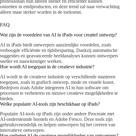
professionals hun ideeën sneller en efficiënter kunnen
omzetten in eindproducten, en deze trend zal naar verwachting
alleen maar sterker worden in de toekomst.
FAQ
Wat zijn de voordelen van AI in iPads voor creatief ontwerp?
AI in iPads biedt ontwerpers aanzienlijke voordelen, zoals
verhoogde efficiëntie en tijdsbesparing. Dankzij automatische
suggesties en geavanceerde beeldanalyses kunnen ontwerpers
sneller en nauwkeuriger werken.
Hoe wordt AI toegepast in de creatieve industrie?
AI wordt in de creatieve industrie op verschillende manieren
toegepast, zoals in grafisch ontwerp, mode en visuele kunst.
Bedrijven zoals Adobe integreren AI in hun software om
processen te verbeteren en nieuwe creatieve mogelijkheden te
bieden.
Welke populaire AI-tools zijn beschikbaar op iPads?
Populaire AI-tools op iPads zijn onder andere Procreate met
AI-ondersteunde borstels en Adobe Fresco. Deze tools zijn
gebruiksvriendelijk en helpen ontwerpers bij het creëren van
innovatieve ontwerpen.
Hoe verbetert AI de creatieve mogelijkheden van ontwerpers?