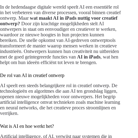
In de hedendaagse digitale wereld speelt AI een essentiële rol
in het verbeteren van diverse processen, vooral binnen creatief
ontwerp. Maar
wat maakt AI in iPads nuttig voor creatief
ontwerp?
Door zijn krachtige mogelijkheden stelt AI
ontwerpers in staat om eenvoudiger en creatiever te werken,
waardoor ze nieuwe hoogtes in hun projecten kunnen
bereiken. De snelle opkomst van AI-gedreven ontwerptools
transformeert de manier waarop mensen werken in creatieve
industrieën. Ontwerpers kunnen hun creativiteit nu uitbreiden
met de goed geïntegreerde functies van
AI in iPads
, wat hen
helpt om hun ideeën efficiënt tot leven te brengen.
De rol van AI in creatief ontwerp
AI speelt een steeds belangrijkere rol in creatief ontwerp. De
technologieën en algoritmes die aan AI ten grondslag liggen,
openen nieuwe mogelijkheden voor ontwerpers. Het begrip
artificial intelligence omvat technieken zoals machine learning
en neural networks, die het creatieve proces stroomlijnen en
verrijken.
Wat is AI en hoe werkt het?
Artificial intelligence, of AI, verwijst naar systemen die in