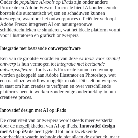
Onder de
populaire AI-tools op iPads
zijn onder andere
Procreate en Adobe Fresco. Procreate biedt AI-ondersteunde
borstels die automatisch wijzen en schaduwen kunnen
toevoegen, waardoor het ontwerpproces efficiënter verloopt.
Adobe Fresco integreert AI om natuurgetrouwe
schildertechnieken te simuleren, wat het ideale platform vormt
voor illustratoren en grafisch ontwerpers.
Integratie met bestaande ontwerpsoftware
Een van de grootste voordelen van deze
AI-tools voor creatief
ontwerp
is hun vermogen tot
integratie met bestaande
ontwerpsoftware
. Tools zoals Procreate kunnen eenvoudig
worden gekoppeld aan Adobe Illustrator en Photoshop, wat
een naadloze workflow mogelijk maakt. Dit stelt ontwerpers
in staat om hun creaties te verfijnen en over verschillende
platforms heen te werken zonder enige onderbreking in hun
creatieve proces.
Innovatief design met AI op iPads
De creativiteit van ontwerpers wordt steeds meer versterkt
door de mogelijkheden van AI op iPads.
Innovatief design
met AI op iPads
heeft geleid tot indrukwekkende
voorbeelden waarin technologie niet alleen de esthetiek, maar