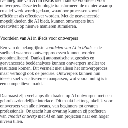
De integratie van
AI in iPads
biedt talloze voordelen voor
ontwerpers. Deze technologie transformeert de manier waarop
creatief werk wordt gedaan, waardoor processen zowel
efficiënter als effectiever worden. Met de geavanceerde
mogelijkheden die AI biedt, kunnen ontwerpers hun
creativiteit op nieuwe manieren stimuleren.
Voordelen van AI in iPads voor ontwerpers
Een van de belangrijkste
voordelen van AI in iPads
is de
snelheid waarmee ontwerpprocessen kunnen worden
geoptimaliseerd. Dankzij automatische suggesties en
geavanceerde beeldanalyses kunnen ontwerpers sneller tot
resultaten komen. Dit versnelt niet alleen het ontwerpproces,
maar verhoogt ook de precisie. Ontwerpers kunnen hun
ideeën snel visualiseren en aanpassen, wat vooral nuttig is in
een competitieve markt.
Daarnaast zijn veel apps die draaien op AI ontworpen met een
gebruiksvriendelijke interface. Dit maakt het toegankelijk voor
ontwerpers van alle niveaus, van beginners tot ervaren
professionals. Ongeacht hun ervaring kunnen zij profiteren
van
creatief ontwerp met AI
en hun projecten naar een hoger
niveau tillen.