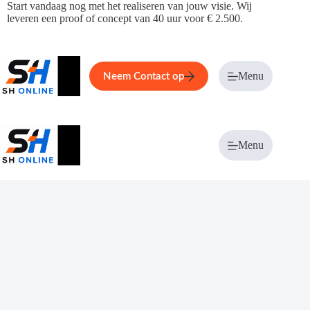
Ga
Start vandaag nog met het realiseren van jouw visie. Wij
naar
leveren een proof of concept van 40 uur voor € 2.500.
de
inhoud
Home
Service
Over ons
Menu
Magazi
Neem Contact op
Menu