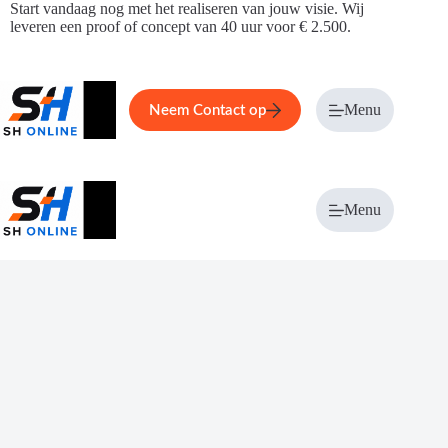
Ga
Start vandaag nog met het realiseren van jouw visie. Wij
naar
leveren een proof of concept van 40 uur voor € 2.500.
de
inhoud
Home
Service
Over ons
Menu
Magazi
Neem Contact op
Menu