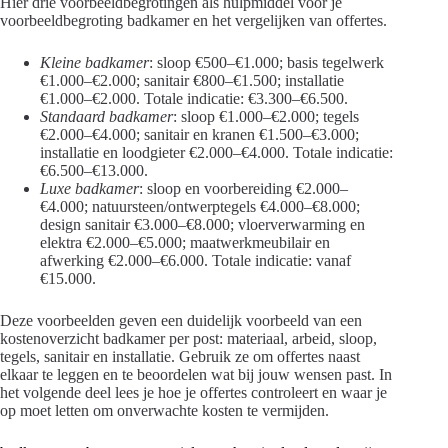
Hier drie voorbeeldbegrotingen als hulpmiddel voor je
voorbeeldbegroting badkamer en het vergelijken van offertes.
Kleine badkamer
: sloop €500–€1.000; basis tegelwerk
€1.000–€2.000; sanitair €800–€1.500; installatie
€1.000–€2.000. Totale indicatie: €3.300–€6.500.
Standaard badkamer
: sloop €1.000–€2.000; tegels
€2.000–€4.000; sanitair en kranen €1.500–€3.000;
installatie en loodgieter €2.000–€4.000. Totale indicatie:
€6.500–€13.000.
Luxe badkamer
: sloop en voorbereiding €2.000–
€4.000; natuursteen/ontwerptegels €4.000–€8.000;
design sanitair €3.000–€8.000; vloerverwarming en
elektra €2.000–€5.000; maatwerkmeubilair en
afwerking €2.000–€6.000. Totale indicatie: vanaf
€15.000.
Deze voorbeelden geven een duidelijk voorbeeld van een
kostenoverzicht badkamer per post: materiaal, arbeid, sloop,
tegels, sanitair en installatie. Gebruik ze om offertes naast
elkaar te leggen en te beoordelen wat bij jouw wensen past. In
het volgende deel lees je hoe je offertes controleert en waar je
op moet letten om onverwachte kosten te vermijden.