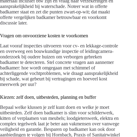
materiaal inclusief btw zijn en vraag naar verzekeringen en
aansprakelijkheid bij waterschade. Noteer wat in offerte
badkamer staat en zet die punten zwart-op-wit; dat maakt
offerte vergelijken badkamer betrouwbaar en voorkomt
discussie later.
Vragen om onvoorziene kosten te voorkomen
Laat vooraf inspecties uitvoeren voor cv- en lekkage-controle
en overweeg een bouwkundige inspectie of leidingcamera-
onderzoek bij oudere huizen om verborgen gebreken
badkamer te detecteren. Stel concrete vragen aan aannemer
badkamer: hoe wordt omgegaan met schimmel of
achterliggende vochtproblemen, wie draagt aansprakelijkheid
bij schade, wat gebeurt bij vertragingen en hoeveel kost
meerwerk per uur?
Kiezen: zelf doen, uitbesteden, planning en buffer
Bepaal welke klussen je zelf kunt doen en welke je moet
uitbesteden. Zelf doen badkamer is slim voor schilderwerk,
kitten of verplaatsen van meubels; loodgieterswerk, elektra en
complex tegelwerk laat je beter aan vakmensen over vanwege
veiligheid en garantie. Besparen op badkamer kan ook door
aanbiedingen te volgen bij Hornbach, Praxis of Sanitairwinkel