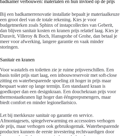
badkamer verbouwen: materialen en hun invloed op de prijs
Bij een badkamerrenovatie installatie bepaalt je materiaalkeuze
een groot deel van de totale rekening. Kies je voor
budgetmerken zoals Sphinx of instapcollecties van Geberit,
dan blijven sanitair kosten en kranen prijs relatief laag. Kies je
Duravit, Villeroy & Boch, Hansgrohe of Grohe, dan betaal je
meer voor afwerking, langere garantie en vaak minder
storingen.
Sanitair en kranen
Voor wastafels en toiletten zie je ruime prijsverschillen. Een
basis toilet prijs start laag, een inbouwreservoir met soft-close
zitting en waterbesparende spoeling zit hoger in prijs maar
bespaart water op lange termijn. Een standaard kraan is
goedkoper dan een designkraan. Een douchekraan prijs voor
thermostaatkranen ligt hoger dan ééngreepsmengers, maar
biedt comfort en minder legionellarisico.
Let bij merkkeuze sanitair op garantie en service.
Afmontagesets, spiegelverwarming en accessoires verhogen
de prijs, maar verhogen ook gebruiksgemak. Waterbesparende
producten kunnen de eerste investering rechtvaardigen door