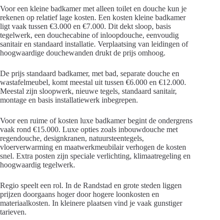
Voor een kleine badkamer met alleen toilet en douche kun je
rekenen op relatief lage kosten. Een kosten kleine badkamer
ligt vaak tussen €3.000 en €7.000. Dit dekt sloop, basis
tegelwerk, een douchecabine of inloopdouche, eenvoudig
sanitair en standaard installatie. Verplaatsing van leidingen of
hoogwaardige douchewanden drukt de prijs omhoog.
De prijs standaard badkamer, met bad, separate douche en
wastafelmeubel, komt meestal uit tussen €6.000 en €12.000.
Meestal zijn sloopwerk, nieuwe tegels, standaard sanitair,
montage en basis installatiewerk inbegrepen.
Voor een ruime of kosten luxe badkamer begint de ondergrens
vaak rond €15.000. Luxe opties zoals inbouwdouche met
regendouche, designkranen, natuursteentegels,
vloerverwarming en maatwerkmeubilair verhogen de kosten
snel. Extra posten zijn speciale verlichting, klimaatregeling en
hoogwaardig tegelwerk.
Regio speelt een rol. In de Randstad en grote steden liggen
prijzen doorgaans hoger door hogere loonkosten en
materiaalkosten. In kleinere plaatsen vind je vaak gunstiger
tarieven.