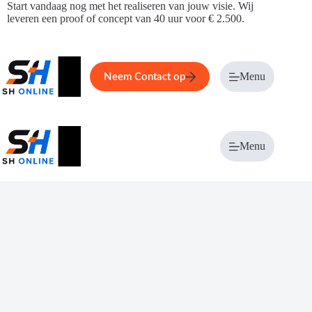
Ga
Start vandaag nog met het realiseren van jouw visie. Wij
naar
leveren een proof of concept van 40 uur voor € 2.500.
de
inhoud
Home
Service
Over ons
Menu
Magazi
Neem Contact op
Menu