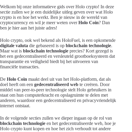
Welkom bij onze informatieve gids over Holo crypto! In deze
sectie zullen we je een duidelijke uitleg geven over wat Holo
crypto is en hoe het werkt. Ben je nieuw in de wereld van
cryptocurrency en wil je meer weten over
Holo Coin
? Dan
ben je hier aan het juiste adres!
Holo crypto, ook wel bekend als HoloFuel, is een opkomende
digitale valuta
die gebaseerd is op
blockchain technologie
.
Maar wat is
blockchain technologie
precies? Kort gezegd is
het een gedecentraliseerd en versleuteld grootboeksysteem dat
transparantie en veiligheid biedt bij het uitvoeren van
financiële transacties.
De
Holo Coin
maakt deel uit van het Holo-platform, dat als
doel heeft om een
gedecentraliseerd web
te creëren. Door
middel van peer-to-peer technologie stelt Holo gebruikers in
staat om hun computerkracht en opslagruimte te delen met
anderen, waardoor een gedecentraliseerd en privacyvriendelijk
internet ontstaat.
In de volgende secties zullen we dieper ingaan op de rol van
blockchain technologie
en het gedecentraliseerde web, hoe je
Holo crypto kunt kopen en hoe het zich verhoudt tot andere