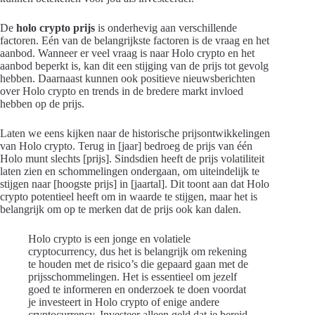
De
holo crypto prijs
is onderhevig aan verschillende
factoren. Eén van de belangrijkste factoren is de vraag en het
aanbod. Wanneer er veel vraag is naar Holo crypto en het
aanbod beperkt is, kan dit een stijging van de prijs tot gevolg
hebben. Daarnaast kunnen ook positieve nieuwsberichten
over Holo crypto en trends in de bredere markt invloed
hebben op de prijs.
Laten we eens kijken naar de historische prijsontwikkelingen
van Holo crypto. Terug in [jaar] bedroeg de prijs van één
Holo munt slechts [prijs]. Sindsdien heeft de prijs volatiliteit
laten zien en schommelingen ondergaan, om uiteindelijk te
stijgen naar [hoogste prijs] in [jaartal]. Dit toont aan dat Holo
crypto potentieel heeft om in waarde te stijgen, maar het is
belangrijk om op te merken dat de prijs ook kan dalen.
Holo crypto is een jonge en volatiele
cryptocurrency, dus het is belangrijk om rekening
te houden met de risico’s die gepaard gaan met de
prijsschommelingen. Het is essentieel om jezelf
goed te informeren en onderzoek te doen voordat
je investeert in Holo crypto of enige andere
cryptocurrency. Investeer alleen geld dat je bereid