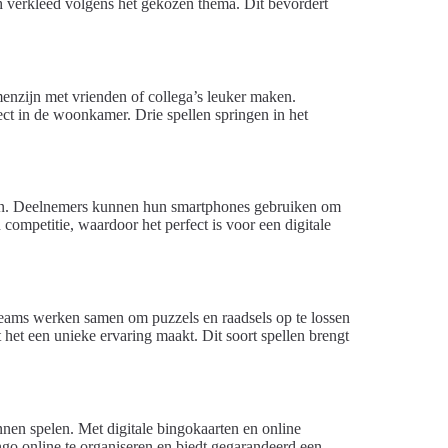
 verkleed volgens het gekozen thema. Dit bevordert
amenzijn met vrienden of collega’s leuker maken.
rect in de woonkamer. Drie spellen springen in het
den. Deelnemers kunnen hun smartphones gebruiken om
 competitie, waardoor het perfect is voor een digitale
 teams werken samen om puzzels en raadsels op te lossen
 het een unieke ervaring maakt. Dit soort spellen brengt
nnen spelen. Met digitale bingokaarten en online
ingo online te organiseren en biedt gegarandeerd een