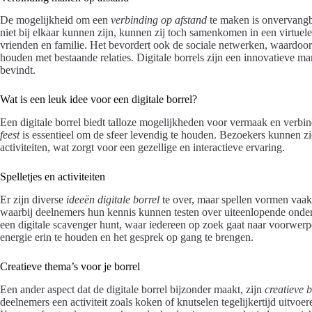
De mogelijkheid om een
verbinding op afstand
te maken is onvervangba
niet bij elkaar kunnen zijn, kunnen zij toch samenkomen in een virtuele
vrienden en familie. Het bevordert ook de sociale netwerken, waardo
houden met bestaande relaties. Digitale borrels zijn een innovatieve m
bevindt.
Wat is een leuk idee voor een digitale borrel?
Een digitale borrel biedt talloze mogelijkheden voor vermaak en verbin
feest
is essentieel om de sfeer levendig te houden. Bezoekers kunnen z
activiteiten, wat zorgt voor een gezellige en interactieve ervaring.
Spelletjes en activiteiten
Er zijn diverse
ideeën digitale borrel
te over, maar spellen vormen vaak 
waarbij deelnemers hun kennis kunnen testen over uiteenlopende onder
een digitale scavenger hunt, waar iedereen op zoek gaat naar voorwerpe
energie erin te houden en het gesprek op gang te brengen.
Creatieve thema’s voor je borrel
Een ander aspect dat de digitale borrel bijzonder maakt, zijn
creatieve 
deelnemers een activiteit zoals koken of knutselen tegelijkertijd uitvoe