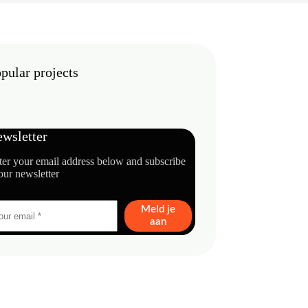
pular projects
wsletter
ter your email address below and subscribe
our newsletter
Meld je
aan