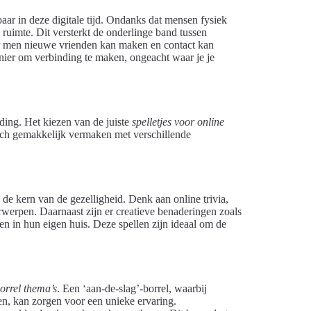
ar in deze digitale tijd. Ondanks dat mensen fysiek
 ruimte. Dit versterkt de onderlinge band tussen
or men nieuwe vrienden kan maken en contact kan
anier om verbinding te maken, ongeacht waar je je
ding. Het kiezen van de juiste
spelletjes voor online
ich gemakkelijk vermaken met verschillende
de kern van de gezelligheid. Denk aan online trivia,
werpen. Daarnaast zijn er creatieve benaderingen zoals
n in hun eigen huis. Deze spellen zijn ideaal om de
borrel thema’s
. Een ‘aan-de-slag’-borrel, waarbij
ren, kan zorgen voor een unieke ervaring.