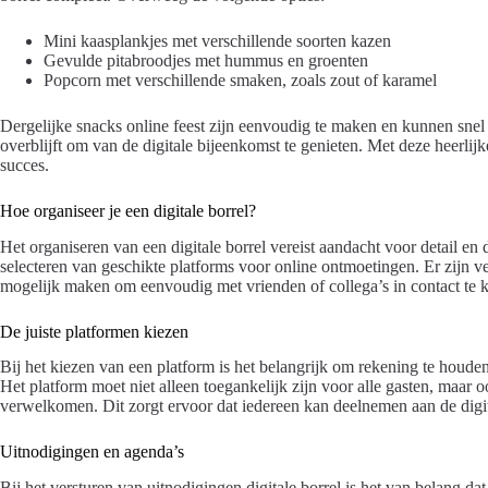
Mini kaasplankjes met verschillende soorten kazen
Gevulde pitabroodjes met hummus en groenten
Popcorn met verschillende smaken, zoals zout of karamel
Dergelijke snacks online feest zijn eenvoudig te maken en kunnen snel
overblijft om van de digitale bijeenkomst te genieten. Met deze heerlij
succes.
Hoe organiseer je een digitale borrel?
Het organiseren van een digitale borrel vereist aandacht voor detail en
selecteren van geschikte platforms voor online ontmoetingen. Er zijn ve
mogelijk maken om eenvoudig met vrienden of collega’s in contact te
De juiste platformen kiezen
Bij het kiezen van een platform is het belangrijk om rekening te houde
Het platform moet niet alleen toegankelijk zijn voor alle gasten, maa
verwelkomen. Dit zorgt ervoor dat iedereen kan deelnemen aan de digit
Uitnodigingen en agenda’s
Bij het versturen van uitnodigingen digitale borrel is het van belang dat