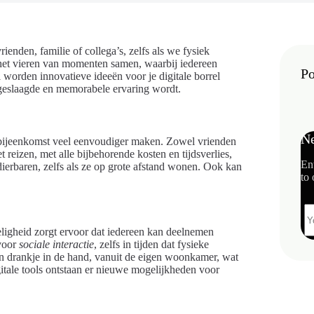
ienden, familie of collega’s, zelfs als we fysiek
 het vieren van momenten samen, waarbij iedereen
Po
 worden innovatieve ideeën voor je digitale borrel
n geslaagde en memorabele ervaring wordt.
Ne
en bijeenkomst veel eenvoudiger maken. Zowel vrienden
reizen, met alle bijbehorende kosten en tijdsverlies,
En
erbaren, zelfs als ze op grote afstand wonen. Ook kan
to 
eligheid zorgt ervoor dat iedereen kan deelnemen
 voor
sociale interactie
, zelfs in tijden dat fysieke
n drankje in de hand, vanuit de eigen woonkamer, wat
itale tools ontstaan er nieuwe mogelijkheden voor