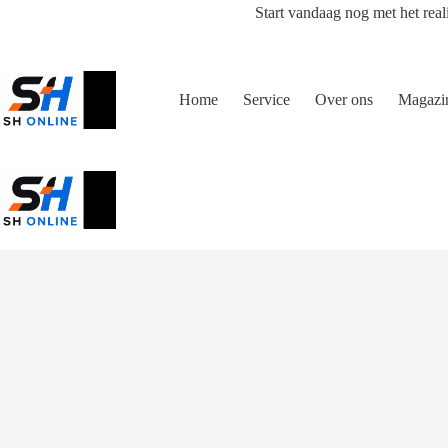
Ga
Start vandaag nog met het real
naar
de
inhoud
Home
Service
Over ons
Magazi