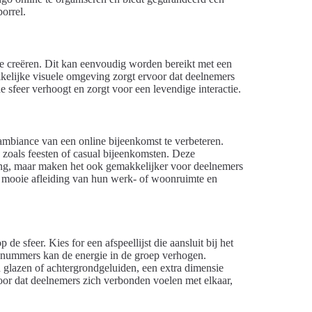
orrel.
r te creëren. Dit kan eenvoudig worden bereikt met een
kkelijke visuele omgeving zorgt ervoor dat deelnemers
e sfeer verhoogt en zorgt voor een levendige interactie.
ambiance van een online bijeenkomst te verbeteren.
 zoals feesten of casual bijeenkomsten. Deze
ring, maar maken het ook gemakkelijker voor deelnemers
 mooie afleiding van hun werk- of woonruimte en
e sfeer. Kies for een afspeellijst die aansluit bij het
t nummers kan de energie in de groep verhogen.
n glazen of achtergrondgeluiden, een extra dimensie
voor dat deelnemers zich verbonden voelen met elkaar,