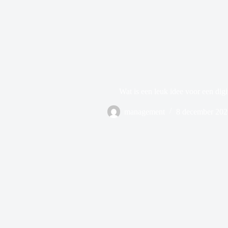
Wat is een leuk idee voor een digi
management
8 december 202