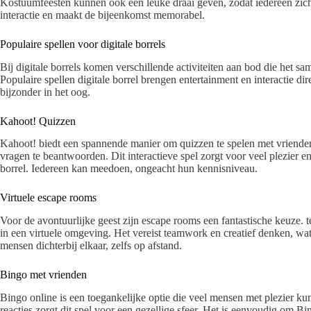
Kostuumfeesten kunnen ook een leuke draai geven, zodat iedereen zich
interactie en maakt de bijeenkomst memorabel.
Populaire spellen voor digitale borrels
Bij digitale borrels komen verschillende activiteiten aan bod die het s
Populaire spellen digitale borrel brengen entertainment en interactie di
bijzonder in het oog.
Kahoot! Quizzen
Kahoot! biedt een spannende manier om quizzen te spelen met vrien
vragen te beantwoorden. Dit interactieve spel zorgt voor veel plezier en
borrel. Iedereen kan meedoen, ongeacht hun kennisniveau.
Virtuele escape rooms
Voor de avontuurlijke geest zijn escape rooms een fantastische keuze.
in een virtuele omgeving. Het vereist teamwork en creatief denken, wat
mensen dichterbij elkaar, zelfs op afstand.
Bingo met vrienden
Bingo online is een toegankelijke optie die veel mensen met plezier ku
reacties zorgt dit spel voor een gezellige sfeer. Het is eenvoudig om B