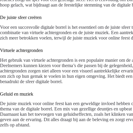
hoop gelach, wat bijdraagt aan de feestelijke stemming van de digitale b
De juiste sfeer creëren
Voor een succesvolle digitale borrel is het essentieel om de juiste sfee
combinatie van virtuele achtergronden en de juiste muziek. Een aantre
zich meer betrokken voelen, terwijl de juiste muziek voor online feest d
Virtuele achtergronden
Het gebruik van virtuele achtergronden is een populaire manier om de 
Deelnemers kunnen kiezen voor thema’s die passen bij de gelegenheid,
achtergronden zorgen niet alleen voor een visueel aantrekkelijke erva
om zich op hun gemak te voelen in hun eigen omgeving. Het biedt een
benadrukt de sfeer digitale borrel.
Geluid en muziek
De juiste muziek voor online feest kan een geweldige invloed hebben op d
thema van de digitale borrel. Een mix van gezellige deuntjes en upbea
Daarnaast kan het toevoegen van geluidseffecten, zoals het klinken va
geven aan de ervaring. Dit alles draagt bij aan de beleving en zorgt er
zelfs op afstand.