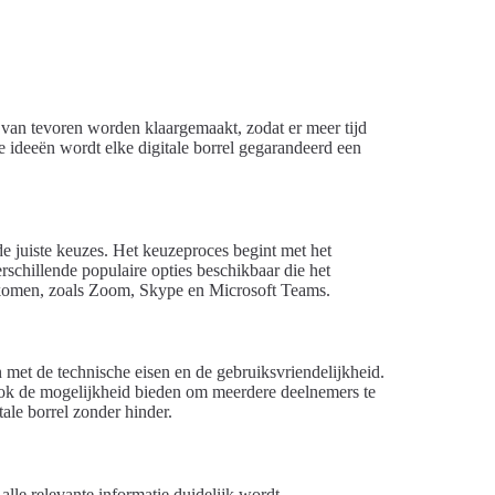
 van tevoren worden klaargemaakt, zodat er meer tijd
ke ideeën wordt elke digitale borrel gegarandeerd een
 de juiste keuzes. Het keuzeproces begint met het
rschillende populaire opties beschikbaar die het
 komen, zoals Zoom, Skype en Microsoft Teams.
n met de technische eisen en de gebruiksvriendelijkheid.
r ook de mogelijkheid bieden om meerdere deelnemers te
ale borrel zonder hinder.
 alle relevante informatie duidelijk wordt