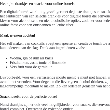
Heerlijke drankjes en snacks voor online borrels
Een digitale borrel wordt nog gezelliger met de juiste drankjes en snac
het aanbieden van een selectie drankjes voor digitale borrel die een
kiezen voor alcoholische en niet-alcoholische opties, zodat er voor ie
online feest voor een ontspannen en leuke sfeer.
Maak je eigen cocktail
Het zelf maken van cocktails voegt een speelse en creatieve touch toe a
kan iedereen aan de slag. Denk aan ingrediënten zoals:
Wodka, gin of rum als basis
Frisdranken, zoals tonic of limonade
Vers fruit voor de garnituur
Bijvoorbeeld, voor een verfrissende mojito meng je munt met limoen, s
avond met vrienden. Voor degenen die liever geen alcohol drinken, zi
laagdrempelige mocktails te maken. Zo kan iedereen genieten van het 
Snack ideeën voor de perfecte borrel
Naast drankjes zijn er ook veel mogelijkheden voor snacks die eenvoud
borrel compleet. Overweeg de volgende opties: