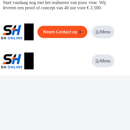
Ga
Start vandaag nog met het realiseren van jouw visie. Wij
naar
leveren een proof of concept van 40 uur voor € 2.500.
de
inhoud
Home
Service
Over ons
Menu
Magazi
Neem Contact op
Menu