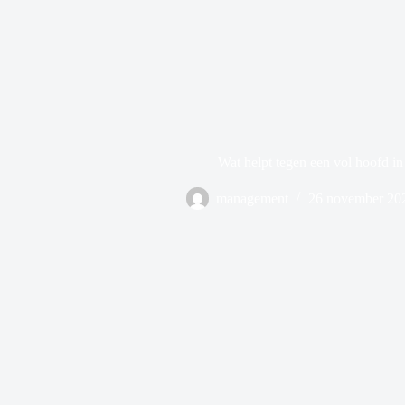
Wat helpt tegen een vol hoofd in 
management
26 november 20