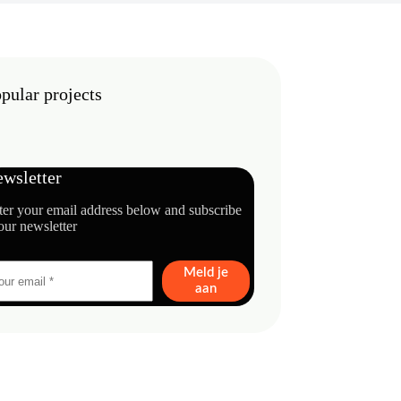
pular projects
wsletter
ter your email address below and subscribe
our newsletter
Meld je
aan