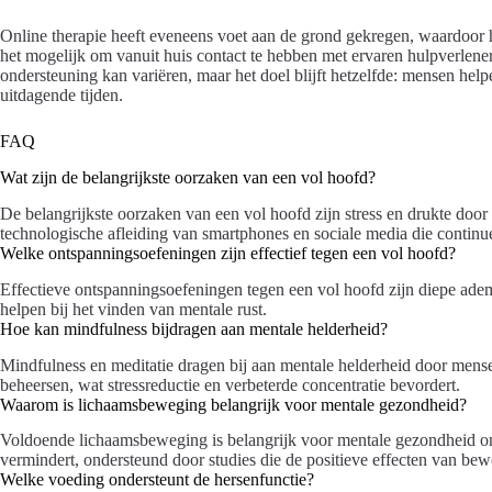
Online therapie heeft eveneens voet aan de grond gekregen, waardoor h
het mogelijk om vanuit huis contact te hebben met ervaren hulpverlene
ondersteuning kan variëren, maar het doel blijft hetzelfde: mensen he
uitdagende tijden.
FAQ
Wat zijn de belangrijkste oorzaken van een vol hoofd?
De belangrijkste oorzaken van een vol hoofd zijn stress en drukte doo
technologische afleiding van smartphones en sociale media die continue
Welke ontspanningsoefeningen zijn effectief tegen een vol hoofd?
Effectieve ontspanningsoefeningen tegen een vol hoofd zijn diepe adem
helpen bij het vinden van mentale rust.
Hoe kan mindfulness bijdragen aan mentale helderheid?
Mindfulness en meditatie dragen bij aan mentale helderheid door mense
beheersen, wat stressreductie en verbeterde concentratie bevordert.
Waarom is lichaamsbeweging belangrijk voor mentale gezondheid?
Voldoende lichaamsbeweging is belangrijk voor mentale gezondheid om
vermindert, ondersteund door studies die de positieve effecten van be
Welke voeding ondersteunt de hersenfunctie?