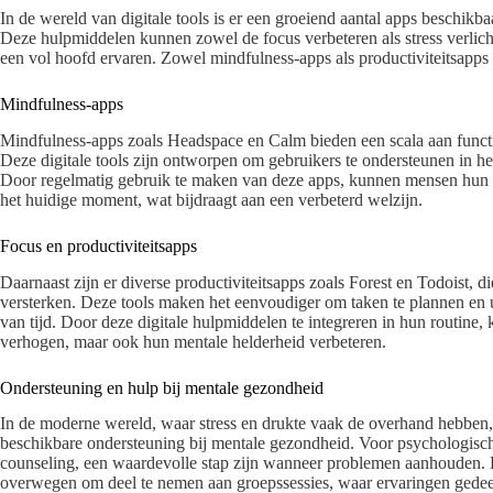
In de wereld van digitale tools is er een groeiend aantal apps beschikba
Deze hulpmiddelen kunnen zowel de focus verbeteren als stress verlich
een vol hoofd ervaren. Zowel mindfulness-apps als productiviteitsapps s
Mindfulness-apps
Mindfulness-apps zoals Headspace en Calm bieden een scala aan functi
Deze digitale tools zijn ontworpen om gebruikers te ondersteunen in h
Door regelmatig gebruik te maken van deze apps, kunnen mensen hun st
het huidige moment, wat bijdraagt aan een verbeterd welzijn.
Focus en productiviteitsapps
Daarnaast zijn er diverse productiviteitsapps zoals Forest en Todoist, d
versterken. Deze tools maken het eenvoudiger om taken te plannen en uit
van tijd. Door deze digitale hulpmiddelen te integreren in hun routine, 
verhogen, maar ook hun mentale helderheid verbeteren.
Ondersteuning en hulp bij mentale gezondheid
In de moderne wereld, waar stress en drukte vaak de overhand hebben, i
beschikbare ondersteuning bij mentale gezondheid. Voor psychologische
counseling, een waardevolle stap zijn wanneer problemen aanhouden. H
overwegen om deel te nemen aan groepssessies, waar ervaringen gedeel