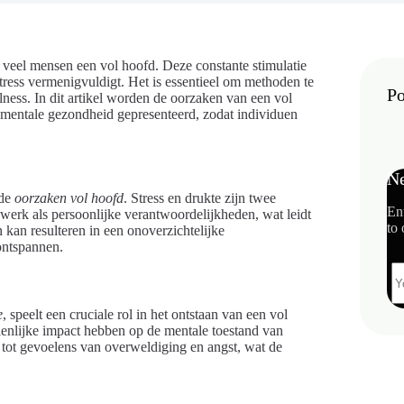
 veel mensen een vol hoofd. Deze constante stimulatie
tress vermenigvuldigt. Het is essentieel om methoden te
Po
ness. In dit artikel worden de oorzaken van een vol
r mentale gezondheid gepresenteerd, zodat individuen
Ne
 de
oorzaken vol hoofd
. Stress en drukte zijn twee
En
werk als persoonlijke verantwoordelijkheden, wat leidt
to 
 kan resulteren in een onoverzichtelijke
ontspannen.
e
, speelt een cruciale rol in het ontstaan van een vol
ienlijke impact hebben op de mentale toestand van
n tot gevoelens van overweldiging en angst, wat de