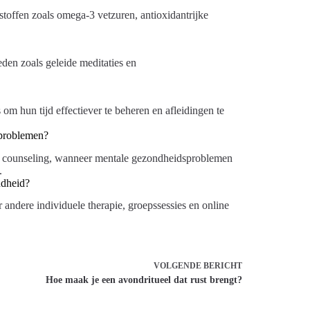
toffen zoals omega-3 vetzuren, antioxidantrijke
den zoals geleide meditaties en
 om hun tijd effectiever te beheren en afleidingen te
sproblemen?
 of counseling, wanneer mentale gezondheidsproblemen
.
ndheid?
andere individuele therapie, groepssessies en online
VOLGENDE
BERICHT
Hoe maak je een avondritueel dat rust brengt?