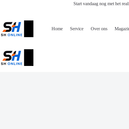
Ga
Start vandaag nog met het real
naar
de
inhoud
Home
Service
Over ons
Magazi