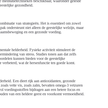
de meditatietechnieken beschikbaar, waaronder geleide
eestelijke gezondheid.
mbinatie van strategieën. Het is essentieel om zowel
ak ondersteunt niet alleen de geestelijke welzijn, maar
ichaamsbeweging en een gezonde voeding.
ntale helderheid. Fysieke activiteit stimuleert de
ermindering van stress. Studies tonen aan dat zelfs
voordelen kunnen bieden voor de geestelijke
e verbeterd, wat de hersenfunctie ten goede komt.
erheid. Een dieet rijk aan antioxidanten, gezonde
zoals vette vis, zoals zalm, bevatten omega-3 vetzuren
vol voedingsstoffen bijdragen aan een betere focus en
ehouden van een heldere geest en voorkomt vermoeidheid.