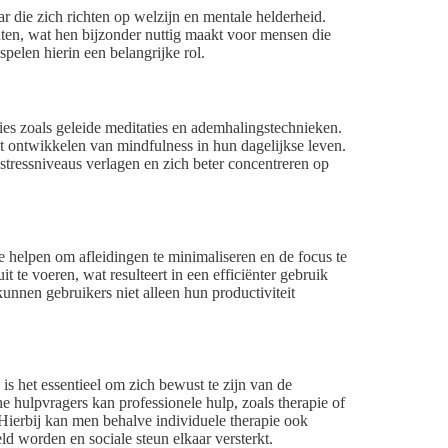
ar die zich richten op welzijn en mentale helderheid.
ten, wat hen bijzonder nuttig maakt voor mensen die
pelen hierin een belangrijke rol.
es zoals geleide meditaties en ademhalingstechnieken.
et ontwikkelen van mindfulness in hun dagelijkse leven.
ressniveaus verlagen en zich beter concentreren op
ie helpen om afleidingen te minimaliseren en de focus te
 te voeren, wat resulteert in een efficiënter gebruik
kunnen gebruikers niet alleen hun productiviteit
s het essentieel om zich bewust te zijn van de
 hulpvragers kan professionele hulp, zoals therapie of
ierbij kan men behalve individuele therapie ook
d worden en sociale steun elkaar versterkt.