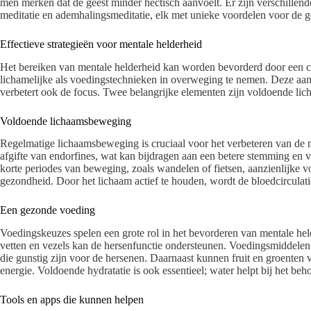
men merken dat de geest minder hectisch aanvoelt. Er zijn verschillen
meditatie en ademhalingsmeditatie, elk met unieke voordelen voor de g
Effectieve strategieën voor mentale helderheid
Het bereiken van mentale helderheid kan worden bevorderd door een co
lichamelijke als voedingstechnieken in overweging te nemen. Deze aanp
verbetert ook de focus. Twee belangrijke elementen zijn voldoende l
Voldoende lichaamsbeweging
Regelmatige lichaamsbeweging is cruciaal voor het verbeteren van de me
afgifte van endorfines, wat kan bijdragen aan een betere stemming en v
korte periodes van beweging, zoals wandelen of fietsen, aanzienlijke 
gezondheid. Door het lichaam actief te houden, wordt de bloedcirculati
Een gezonde voeding
Voedingskeuzes spelen een grote rol in het bevorderen van mentale held
vetten en vezels kan de hersenfunctie ondersteunen. Voedingsmiddelen 
die gunstig zijn voor de hersenen. Daarnaast kunnen fruit en groenten 
energie. Voldoende hydratatie is ook essentieel; water helpt bij het b
Tools en apps die kunnen helpen