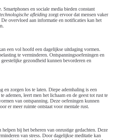
e. Smartphones en sociale media bieden constant
technologische afleiding
zorgt ervoor dat mensen vaker
. De overvloed aan informatie en notificaties kan het
n.
 kan een vol hoofd een dagelijkse uitdaging vormen.
 belasting te verminderen. Ontspanningsoefeningen en
e geestelijke gezondheid kunnen bevorderen en
 en zorgen los te laten. Diepe ademhaling is een
e ademen, leert men het lichaam en de geest tot rust te
e vormen van ontspanning. Deze oefeningen kunnen
or er meer ruimte ontstaat voor mentale rust.
n helpen bij het beheren van onrustige gedachten. Deze
erminderen van stress. Door dagelijkse meditatie kan