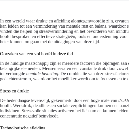
In een wereld waar drukte en afleiding alomtegenwoordig zijn, ervaren
kan leiden tot een vermindering van mentale rust en balans, waardoor s
vinden die helpen bij stressvermindering en het bevorderen van mindful
hoofd besproken en effectieve strategieën, tools en ondersteuning voo
beter kunnen omgaan met de uitdagingen van deze tijd.
Oorzaken van een vol hoofd in deze tijd
In de huidige maatschappij zijn er meerdere factoren die bijdragen aan
belangrijke elementen. Mensen ervaren een constante druk door zowel 
tot verhoogde
mentale belasting
. De combinatie van deze stressfactoren
gedachtenstroom, waardoor het moeilijker wordt om te focussen en te 
Stress en drukte
De hedendaagse levensstijl, gekenmerkt door een hoge mate van
drukt
hoofd. Werkdruk, deadlines en sociale verplichtingen kunnen een aanz
individuen. Stressvolle situaties activeren het lichaam en kunnen leide
concentratie negatief beïnvloedt.
Technologische afleiding