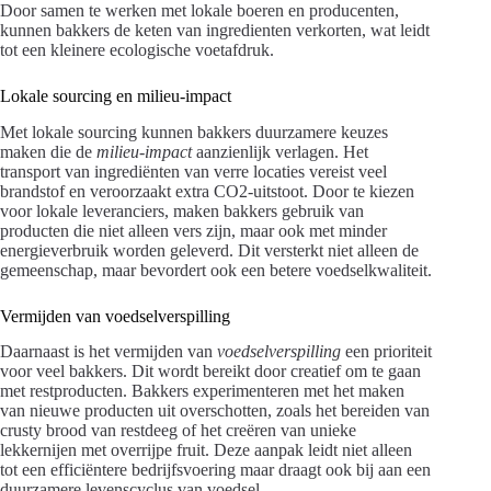
Door samen te werken met lokale boeren en producenten,
kunnen bakkers de keten van ingredienten verkorten, wat leidt
tot een kleinere ecologische voetafdruk.
Lokale sourcing en milieu-impact
Met lokale sourcing kunnen bakkers duurzamere keuzes
maken die de
milieu-impact
aanzienlijk verlagen. Het
transport van ingrediënten van verre locaties vereist veel
brandstof en veroorzaakt extra CO2-uitstoot. Door te kiezen
voor lokale leveranciers, maken bakkers gebruik van
producten die niet alleen vers zijn, maar ook met minder
energieverbruik worden geleverd. Dit versterkt niet alleen de
gemeenschap, maar bevordert ook een betere voedselkwaliteit.
Vermijden van voedselverspilling
Daarnaast is het vermijden van
voedselverspilling
een prioriteit
voor veel bakkers. Dit wordt bereikt door creatief om te gaan
met restproducten. Bakkers experimenteren met het maken
van nieuwe producten uit overschotten, zoals het bereiden van
crusty brood van restdeeg of het creëren van unieke
lekkernijen met overrijpe fruit. Deze aanpak leidt niet alleen
tot een efficiëntere bedrijfsvoering maar draagt ook bij aan een
duurzamere levenscyclus van voedsel.