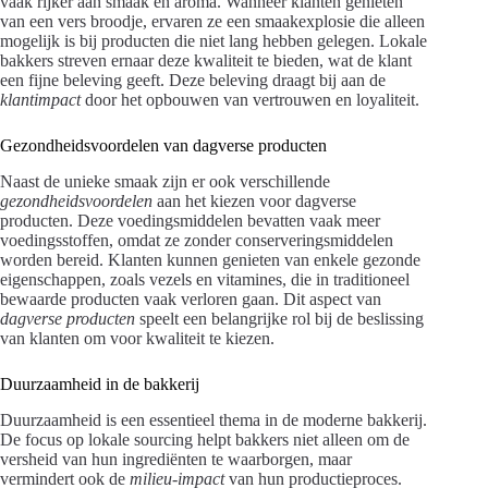
vaak rijker aan smaak en aroma. Wanneer klanten genieten
van een vers broodje, ervaren ze een smaakexplosie die alleen
mogelijk is bij producten die niet lang hebben gelegen. Lokale
bakkers streven ernaar deze kwaliteit te bieden, wat de klant
een fijne beleving geeft. Deze beleving draagt bij aan de
klantimpact
door het opbouwen van vertrouwen en loyaliteit.
Gezondheidsvoordelen van dagverse producten
Naast de unieke smaak zijn er ook verschillende
gezondheidsvoordelen
aan het kiezen voor dagverse
producten. Deze voedingsmiddelen bevatten vaak meer
voedingsstoffen, omdat ze zonder conserveringsmiddelen
worden bereid. Klanten kunnen genieten van enkele gezonde
eigenschappen, zoals vezels en vitamines, die in traditioneel
bewaarde producten vaak verloren gaan. Dit aspect van
dagverse producten
speelt een belangrijke rol bij de beslissing
van klanten om voor kwaliteit te kiezen.
Duurzaamheid in de bakkerij
Duurzaamheid is een essentieel thema in de moderne bakkerij.
De focus op lokale sourcing helpt bakkers niet alleen om de
versheid van hun ingrediënten te waarborgen, maar
vermindert ook de
milieu-impact
van hun productieproces.