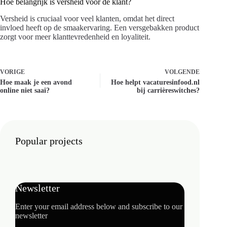
Hoe belangrijk is versheid voor de klant?
Versheid is cruciaal voor veel klanten, omdat het direct
invloed heeft op de smaakervaring. Een versgebakken product
zorgt voor meer klanttevredenheid en loyaliteit.
VORIGE
VOLGENDE
Hoe maak je een avond
Hoe helpt vacaturesinfood.nl
online niet saai?
bij carrièreswitches?
Popular projects
Newsletter
Enter your email address below and subscribe to our
newsletter