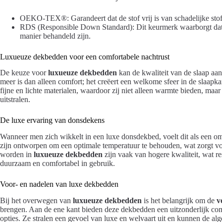
OEKO-TEX®: Garandeert dat de stof vrij is van schadelijke stof
RDS (Responsible Down Standard): Dit keurmerk waarborgt dat 
manier behandeld zijn.
Luxueuze dekbedden voor een comfortabele nachtrust
De keuze voor
luxueuze dekbedden
kan de kwaliteit van de slaap aan
meer is dan alleen comfort; het creëert een welkome sfeer in de slaa
fijne en lichte materialen, waardoor zij niet alleen warmte bieden, ma
uitstralen.
De luxe ervaring van donsdekens
Wanneer men zich wikkelt in een luxe donsdekbed, voelt dit als een o
zijn ontworpen om een optimale temperatuur te behouden, wat zorgt voor
worden in
luxueuze dekbedden
zijn vaak van hogere kwaliteit, wat res
duurzaam en comfortabel in gebruik.
Voor- en nadelen van luxe dekbedden
Bij het overwegen van
luxueuze dekbedden
is het belangrijk om de
v
brengen. Aan de ene kant bieden deze dekbedden een uitzonderlijk com
opties. Ze stralen een gevoel van luxe en welvaart uit en kunnen de alg