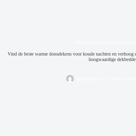
Warme donsdekens voor koude
Vind de beste warme donsdekens voor koude nachten en verhoog u
hoogwaardige dekbedde
management
3 oktober 202