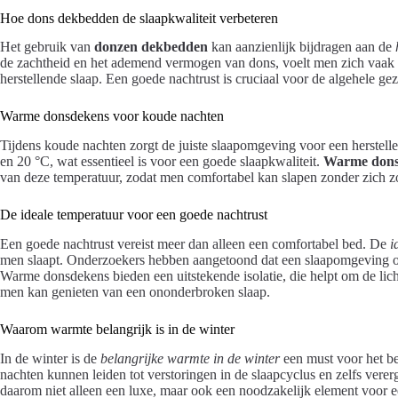
Hoe dons dekbedden de slaapkwaliteit verbeteren
Het gebruik van
donzen dekbedden
kan aanzienlijk bijdragen aan de
de zachtheid en het ademend vermogen van dons, voelt men zich vaak me
herstellende slaap. Een goede nachtrust is cruciaal voor de algehele ge
Warme donsdekens voor koude nachten
Tijdens koude nachten zorgt de juiste slaapomgeving voor een herstell
en 20 °C, wat essentieel is voor een goede slaapkwaliteit.
Warme dons
van deze temperatuur, zodat men comfortabel kan slapen zonder zich z
De ideale temperatuur voor een goede nachtrust
Een goede nachtrust vereist meer dan alleen een comfortabel bed. De
i
men slaapt. Onderzoekers hebben aangetoond dat een slaapomgeving o
Warme donsdekens bieden een uitstekende isolatie, die helpt om de lic
men kan genieten van een ononderbroken slaap.
Waarom warmte belangrijk is in de winter
In de winter is de
belangrijke warmte in de winter
een must voor het be
nachten kunnen leiden tot verstoringen in de slaapcyclus en zelfs vere
daarom niet alleen een luxe, maar ook een noodzakelijk element voor e