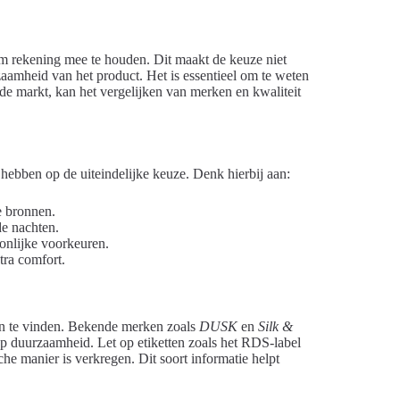
om rekening mee te houden. Dit maakt de keuze niet
zaamheid van het product. Het is essentieel om te weten
de markt, kan het vergelijken van merken en kwaliteit
 hebben op de uiteindelijke keuze. Denk hierbij aan:
e bronnen.
e nachten.
oonlijke voorkeuren.
tra comfort.
llen te vinden. Bekende merken zoals
DUSK
en
Silk &
op duurzaamheid. Let op etiketten zoals het RDS-label
e manier is verkregen. Dit soort informatie helpt