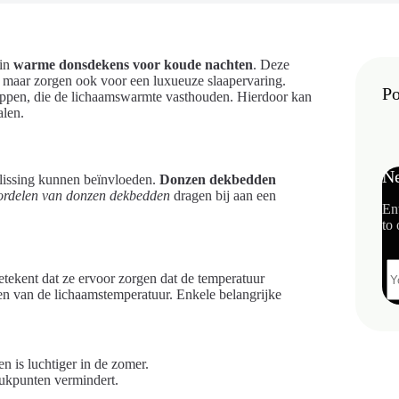
 in
warme donsdekens voor koude nachten
. Deze
, maar zorgen ook voor een luxueuze slaapervaring.
Po
appen, die de lichaamswarmte vasthouden. Hierdoor kan
alen.
Ne
slissing kunnen beïnvloeden.
Donzen dekbedden
ordelen van donzen dekbedden
dragen bij aan een
En
to 
tekent dat ze ervoor zorgen dat de temperatuur
eren van de lichaamstemperatuur. Enkele belangrijke
n is luchtiger in de zomer.
ukpunten vermindert.