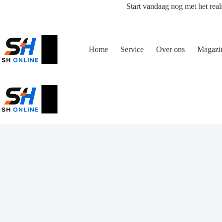
Ga
Start vandaag nog met het real
naar
de
inhoud
Home
Service
Over ons
Magazi