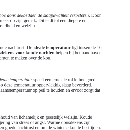
hoe dons dekbedden de slaapkwaliteit verbeteren
. Door
er op zijn gemak. Dit leidt tot een diepere en
zondheid en welzijn.
ende nachtrust. De
ideale temperatuur
ligt tussen de 16
dekens voor koude nachten
helpen bij het handhaven
orgen te maken over de kou.
deale temperatuur
speelt een cruciale rol in hoe goed
p deze temperatuur oppervlakkig slaap bevorderd.
haamstemperatuur op peil te houden en ervoor zorgt dat
houd van lichamelijk en geestelijk welzijn. Koude
rgering van stress of angst. Warme donsdekens zijn
en goede nachtrust en om de winterse kou te bestrijden.