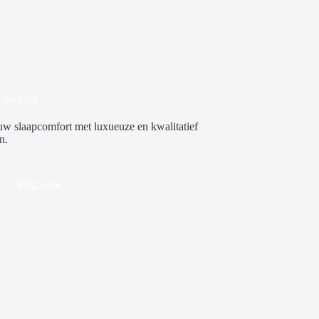
 nachten
w slaapcomfort met luxueuze en kwalitatief
n.
4
Magazine