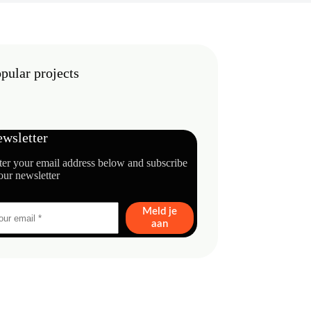
pular projects
wsletter
ter your email address below and subscribe
our newsletter
Meld je
aan