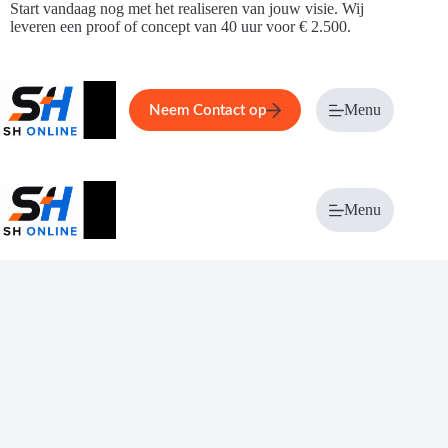
Ga
Start vandaag nog met het realiseren van jouw visie. Wij
naar
leveren een proof of concept van 40 uur voor € 2.500.
de
inhoud
Home
Service
Over ons
Menu
Magazi
Neem Contact op
Menu