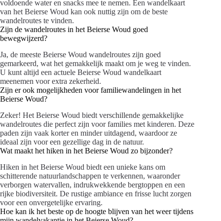
voldoende water en snacks mee te nemen. Een wandelkaart
van het Beierse Woud kan ook nuttig zijn om de beste
wandelroutes te vinden.
Zijn de wandelroutes in het Beierse Woud goed
bewegwijzerd?
Ja, de meeste Beierse Woud wandelroutes zijn goed
gemarkeerd, wat het gemakkelijk maakt om je weg te vinden.
U kunt altijd een actuele Beierse Woud wandelkaart
meenemen voor extra zekerheid.
Zijn er ook mogelijkheden voor familiewandelingen in het
Beierse Woud?
Zeker! Het Beierse Woud biedt verschillende gemakkelijke
wandelroutes die perfect zijn voor families met kinderen. Deze
paden zijn vaak korter en minder uitdagend, waardoor ze
ideaal zijn voor een gezellige dag in de natuur.
Wat maakt het hiken in het Beierse Woud zo bijzonder?
Hiken in het Beierse Woud biedt een unieke kans om
schitterende natuurlandschappen te verkennen, waaronder
verborgen watervallen, indrukwekkende bergtoppen en een
rijke biodiversiteit. De rustige ambiance en frisse lucht zorgen
voor een onvergetelijke ervaring.
Hoe kan ik het beste op de hoogte blijven van het weer tijdens
mijn wandelvakantie in het Beierse Woud?