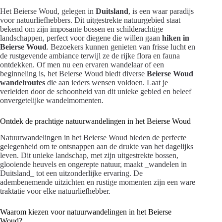
Het Beierse Woud, gelegen in
Duitsland
, is een waar paradijs
voor natuurliefhebbers. Dit uitgestrekte natuurgebied staat
bekend om zijn imposante bossen en schilderachtige
landschappen, perfect voor diegene die willen gaan
hiken in
Beierse Woud
. Bezoekers kunnen genieten van frisse lucht en
de rustgevende ambiance terwijl ze de rijke flora en fauna
ontdekken. Of men nu een ervaren wandelaar of een
beginneling is, het Beierse Woud biedt diverse
Beierse Woud
wandelroutes
die aan ieders wensen voldoen. Laat je
verleiden door de schoonheid van dit unieke gebied en beleef
onvergetelijke wandelmomenten.
Ontdek de prachtige natuurwandelingen in het Beierse Woud
Natuurwandelingen in het Beierse Woud bieden de perfecte
gelegenheid om te ontsnappen aan de drukte van het dagelijks
leven. Dit unieke landschap, met zijn uitgestrekte bossen,
glooiende heuvels en ongerepte natuur, maakt _wandelen in
Duitsland_ tot een uitzonderlijke ervaring. De
adembenemende uitzichten en rustige momenten zijn een ware
traktatie voor elke natuurliefhebber.
Waarom kiezen voor natuurwandelingen in het Beierse
Woud?