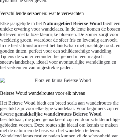
dynamische sfeer geven.
Verschillende seizoenen: wat te verwachten
Elke jaargetijde in het
Natuurgebied Beierse Woud
biedt een
unieke ervaring voor wandelaars. In de lente komen de bossen
tot leven met talloze kleurrijke bloemen. De zomer zorgt voor
weelderig groen, waardoor de sfeer fris en levendig aanvoelt.
In de herfst transformeert het landschap met prachtige rood- en
gouden tinten, perfect voor een schilderachtige wandeling.
Tijdens de winter verandert het gebied in een magisch
sneeuwlandschap, ideaal voor avontuurlijke wandelingen en
het verkennen van uitgestrekte paden.
Beierse Woud wandelroutes voor elk niveau
Het Beierse Woud biedt een breed scala aan wandelroutes die
geschikt zijn voor elke type wandelaar. Voor beginners zijn er
diverse
gemakkelijke wandelroutes Beierse Woud
beschikbaar, die goed gemarkeerd zijn en door schilderachtige
gebieden voeren. Deze routes zijn ideaal om kennis te maken
met de natuur en de basis van het wandelen te leren.
Wandelend langs rustige paden kunnen zij de schoonheid van