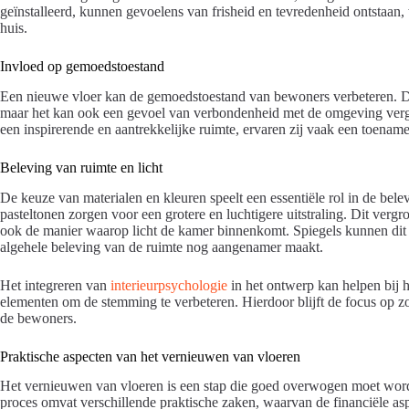
geïnstalleerd, kunnen gevoelens van frisheid en tevredenheid ontstaan, 
huis.
Invloed op gemoedstoestand
Een nieuwe vloer kan de gemoedstoestand van bewoners verbeteren. Dez
maar het kan ook een gevoel van verbondenheid met de omgeving ver
een inspirerende en aantrekkelijke ruimte, ervaren zij vaak een toename
Beleving van ruimte en licht
De keuze van materialen en kleuren speelt een essentiële rol in de bele
pasteltonen zorgen voor een grotere en luchtigere uitstraling. Dit vergr
ook de manier waarop licht de kamer binnenkomt. Spiegels kunnen dit ef
algehele beleving van de ruimte nog aangenamer maakt.
Het integreren van
interieurpsychologie
in het ontwerp kan helpen bij h
elementen om de stemming te verbeteren. Hierdoor blijft de focus op zow
de bewoners.
Praktische aspecten van het vernieuwen van vloeren
Het vernieuwen van vloeren is een stap die goed overwogen moet worde
proces omvat verschillende praktische zaken, waarvan de financiële asp