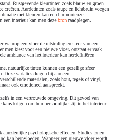
tand. Rustgevende kleurtinten zoals blauw en groen
e creëren. Aardetinten zoals taupe en lichtbruin voegen
mbinatie met kleuren kan een harmonieuze
in een interieur kan men deze
bron
raadplegen.
 waarop een vloer de uitstraling en sfeer van een
er men kiest voor een nieuwe vloer, ontstaat er vaak
ele ambiance van het interieur kan herdefiniëren.
me, natuurlijke tinten kunnen een gezellige sfeer
n. Deze variaties dragen bij aan een
erschillende materialen, zoals hout, tegels of vinyl,
s, maar ook emotioneel aanspreekt.
t, zelfs in een vertrouwde omgeving. Dit gevoel van
ans krijgen om hun persoonlijke stijl in het interieur
k aanzienlijke psychologische effecten. Studies tonen
and kan beïnvloeden. Wanneer een nieuwe vloer wordt