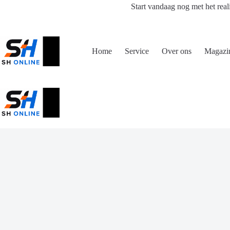
Ga
Start vandaag nog met het real
naar
de
inhoud
Home
Service
Over ons
Magazi