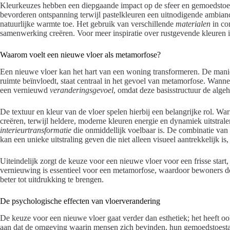
Kleurkeuzes hebben een diepgaande impact op de sfeer en gemoedstoes
bevorderen ontspanning terwijl pastelkleuren een uitnodigende ambianc
natuurlijke warmte toe. Het gebruik van verschillende
materialen
in co
samenwerking creëren. Voor meer inspiratie over rustgevende kleuren 
Waarom voelt een nieuwe vloer als metamorfose?
Een nieuwe vloer kan het hart van een woning transformeren. De manier
ruimte beïnvloedt, staat centraal in het gevoel van metamorfose. Wanne
een vernieuwd
veranderingsgevoel
, omdat deze basisstructuur de algeh
De textuur en kleur van de vloer spelen hierbij een belangrijke rol. War
creëren, terwijl heldere, moderne kleuren energie en dynamiek uitstrale
interieurtransformatie
die onmiddellijk voelbaar is. De combinatie van v
kan een unieke uitstraling geven die niet alleen visueel aantrekkelijk i
Uiteindelijk zorgt de keuze voor een nieuwe vloer voor een frisse star
vernieuwing is essentieel voor een metamorfose, waardoor bewoners de k
beter tot uitdrukking te brengen.
De psychologische effecten van vloerverandering
De keuze voor een nieuwe vloer gaat verder dan esthetiek; het heeft oo
aan dat de omgeving waarin mensen zich bevinden, hun gemoedstoest