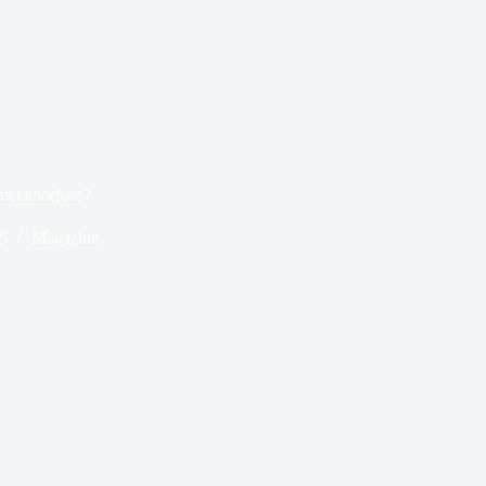
 metamorfose?
5
Magazine