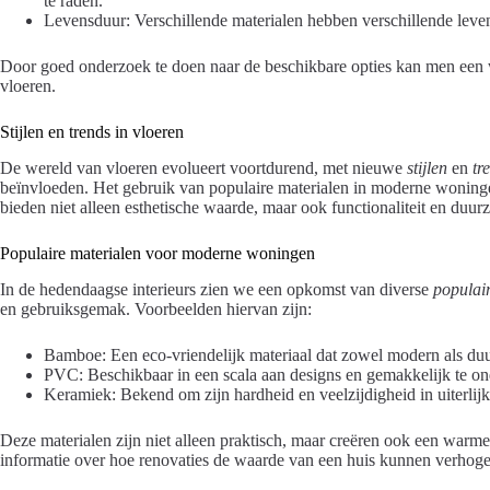
te raden.
Levensduur: Verschillende materialen hebben verschillende leven
Door goed onderzoek te doen naar de beschikbare opties kan men ee
vloeren.
Stijlen en trends in vloeren
De wereld van vloeren evolueert voortdurend, met nieuwe
stijlen
en
tr
beïnvloeden. Het gebruik van populaire materialen in moderne woningen 
bieden niet alleen esthetische waarde, maar ook functionaliteit en duu
Populaire materialen voor moderne woningen
In de hedendaagse interieurs zien we een opkomst van diverse
populai
en gebruiksgemak. Voorbeelden hiervan zijn:
Bamboe: Een eco-vriendelijk materiaal dat zowel modern als duu
PVC: Beschikbaar in een scala aan designs en gemakkelijk te o
Keramiek: Bekend om zijn hardheid en veelzijdigheid in uiterlijk
Deze materialen zijn niet alleen praktisch, maar creëren ook een warme
informatie over hoe renovaties de waarde van een huis kunnen verho