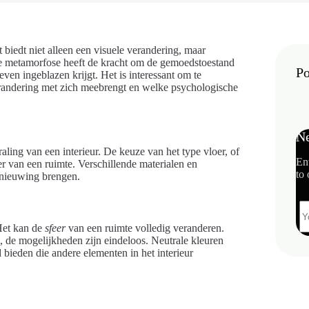
biedt niet alleen een visuele verandering, maar
Deze metamorfose heeft de kracht om de gemoedstoestand
Po
ven ingeblazen krijgt. Het is interessant om te
randering met zich meebrengt en welke psychologische
Ne
aling van een interieur. De keuze van het type vloer, of
En
eer van een ruimte. Verschillende materialen en
to 
rnieuwing brengen.
 Het kan de
sfeer
van een ruimte volledig veranderen.
, de mogelijkheden zijn eindeloos. Neutrale kleuren
 bieden die andere elementen in het interieur