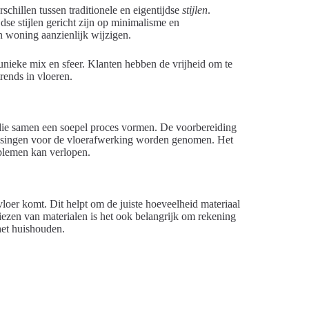
chillen tussen traditionele en eigentijdse
stijlen
.
jdse stijlen gericht zijn op minimalisme en
en woning aanzienlijk wijzigen.
unieke mix en sfeer. Klanten hebben de vrijheid om te
rends in vloeren.
 die samen een soepel proces vormen. De voorbereiding
lissingen voor de vloerafwerking worden genomen. Het
roblemen kan verlopen.
oer komt. Dit helpt om de juiste hoeveelheid materiaal
kiezen van materialen is het ook belangrijk om rekening
 het huishouden.