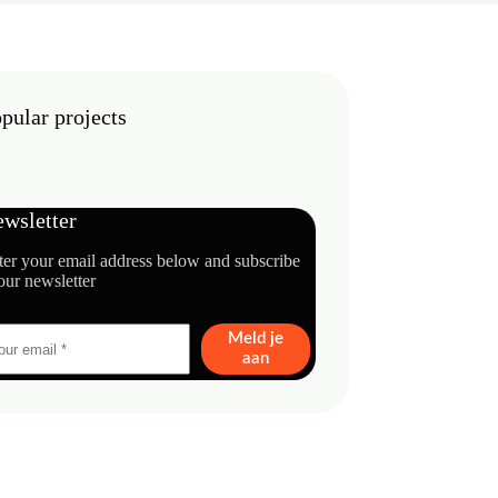
pular projects
wsletter
ter your email address below and subscribe
our newsletter
Meld je
aan