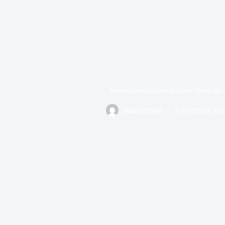
Waarom voelt een nieuwe vloer als
management
2 december 202