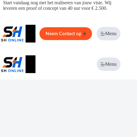
Ga
Start vandaag nog met het realiseren van jouw visie. Wij
naar
leveren een proof of concept van 40 uur voor € 2.500.
de
inhoud
Home
Service
Over ons
Menu
Magazi
Neem Contact op
Menu