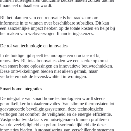
kunnen huiseigenaren duurzame keuzes maken zonder dat het
financieel onhaalbaar wordt.
Bij het plannen van een renovatie is het raadzaam om
informatie in te winnen over beschikbare subsidies. Dit kan
een aanzienlijke impact hebben op de totale kosten en helpt bij
het maken van weloverwogen financieringskeuzes.
De rol van technologie en innovaties
In de huidige tijd speelt technologie een cruciale rol bij
renovaties. Bij totaalrenovaties zien we een sterke opkomst
van smart home oplossingen en innovatieve bouwtechnieken.
Deze ontwikkelingen bieden niet alleen gemak, maar
verbeteren ook de levenskwaliteit in woningen.
Smart home integraties
De integratie van smart home technologieën wordt steeds
gebruikelijker in totaalrenovaties. Van slimme thermostaten tot
geavanceerde beveiligingssystemen, deze technologieën
verhogen het comfort, de veiligheid en de energie-efficiëntie.
Vastgoedontwikkelaars en huiseigenaren kunnen profiteren
van de veelzijdigheid en gebruiksvriendelijkheid die deze
innovaties bieden. Automatisering van verschillende systemen,