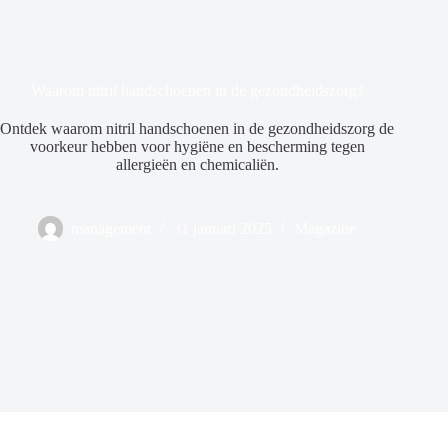
Waarom nitril handschoenen in de gezondheidszorg?
Ontdek waarom nitril handschoenen in de gezondheidszorg de
voorkeur hebben voor hygiëne en bescherming tegen
allergieën en chemicaliën.
management
31 januari 2025
Magazine