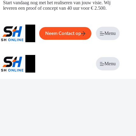
Ga
Start vandaag nog met het realiseren van jouw visie. Wij
naar
leveren een proof of concept van 40 uur voor € 2.500.
de
inhoud
Home
Service
Over ons
Menu
Magazi
Neem Contact op
Menu