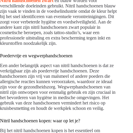
Nitril handschoenen zwart
en blauw worden voor
verschillende doeleinden gebruikt. Nitril handschoenen blauw
zijn vaak te vinden in de voedselindustrie omdat de kleur helpt
bij het snel identificeren van eventuele verontreinigingen. Dit
zorgt voor verbeterde hygiëne en voedselveiligheid. Aan de
andere kant zijn nitril handschoenen zwart populair in
cosmetische beroepen, zoals tattoo-studio’s, waar een
professionele uitstraling en extra bescherming tegen inkt en
kleurstoffen noodzakelijk zijn.
Poedervrije en wegwerphandschoenen
Een ander belangrijk aspect van nitril handschoenen is dat ze
verkrijgbaar zijn als poedervrije handschoenen. Deze
handschoenen zijn vrij van maïsmeel of andere poeders die
allergische reacties kunnen veroorzaken, waardoor ze ideaal
zijn voor de gezondheidszorg. Wegwerphandschoenen van
nitril zijn ontworpen voor eenmalig gebruik en zijn cruciaal in
het bevorderen van hygiëne in medische omgevingen. Het
gebruik van deze handschoenen vermindert het risico op
kruisbesmetting en houdt de werkplek schoon en veilig.
Nitril handschoenen kopen: waar op let je?
Bij het nitril handschoenen kopen is het essentieel om