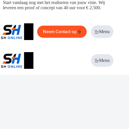
Ga
Start vandaag nog met het realiseren van jouw visie. Wij
naar
leveren een proof of concept van 40 uur voor € 2.500.
de
inhoud
Home
Service
Over ons
Menu
Magazi
Neem Contact op
Menu