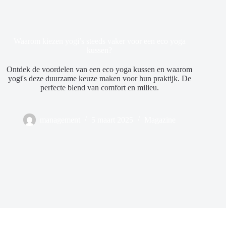
Waarom kiezen yogi’s steeds vaker voor een eco yoga
kussen?
Ontdek de voordelen van een eco yoga kussen en waarom
yogi's deze duurzame keuze maken voor hun praktijk. De
perfecte blend van comfort en milieu.
management
5 maart 2025
Magazine