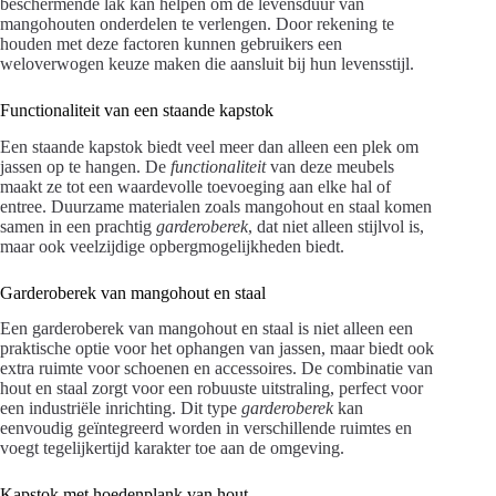
beschermende lak kan helpen om de levensduur van
mangohouten onderdelen te verlengen. Door rekening te
houden met deze factoren kunnen gebruikers een
weloverwogen keuze maken die aansluit bij hun levensstijl.
Functionaliteit van een staande kapstok
Een staande kapstok biedt veel meer dan alleen een plek om
jassen op te hangen. De
functionaliteit
van deze meubels
maakt ze tot een waardevolle toevoeging aan elke hal of
entree. Duurzame materialen zoals mangohout en staal komen
samen in een prachtig
garderoberek
, dat niet alleen stijlvol is,
maar ook veelzijdige opbergmogelijkheden biedt.
Garderoberek van mangohout en staal
Een garderoberek van mangohout en staal is niet alleen een
praktische optie voor het ophangen van jassen, maar biedt ook
extra ruimte voor schoenen en accessoires. De combinatie van
hout en staal zorgt voor een robuuste uitstraling, perfect voor
een industriële inrichting. Dit type
garderoberek
kan
eenvoudig geïntegreerd worden in verschillende ruimtes en
voegt tegelijkertijd karakter toe aan de omgeving.
Kapstok met hoedenplank van hout