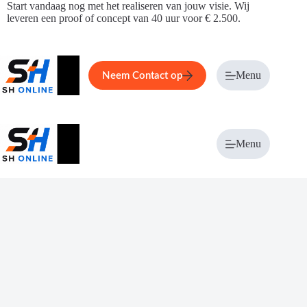
Ga
Start vandaag nog met het realiseren van jouw visie. Wij
naar
leveren een proof of concept van 40 uur voor € 2.500.
de
inhoud
Home
Service
Over ons
Menu
Magazi
Neem Contact op
Menu