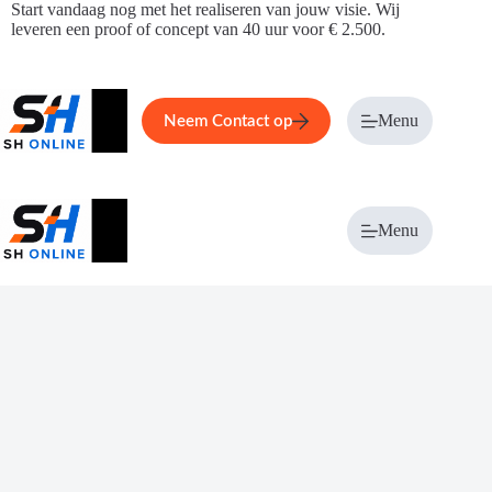
Ga
Start vandaag nog met het realiseren van jouw visie. Wij
naar
leveren een proof of concept van 40 uur voor € 2.500.
de
inhoud
Home
Service
Over ons
Menu
Magazi
Neem Contact op
Menu