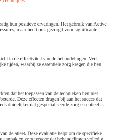
atig hun positieve ervaringen. Het gebruik van Active
lessures, maar heeft ook gezorgd voor significante
icht in de effectiviteit van de behandelingen. Veel
ke tijden, waarbij ze essentiële zorg kregen die hen
erkten dat het toepassen van de technieken hen niet
eterde. Deze effecten dragen bij aan het succes dat
ds duidelijker dat gespecialiseerde zorg essentieel is
van de atleet. Deze evaluatie helpt om de specifieke
 de aanpak en zorgt ervoor dat behandelingen volledig