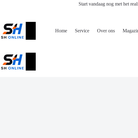
Ga
Start vandaag nog met het real
naar
de
inhoud
Home
Service
Over ons
Magazi