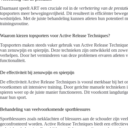
Daarnaast speelt ART een cruciale rol in de
verbetering van de prestati
topsporters meer bewegingsvrijheid. Dit resulteert in efficiënter bewegen
wedstrijden. Met de juiste behandeling kunnen atleten hun potentieel 
trainingsroutine.
Waarom kiezen topsporters voor Active Release Techniques?
Topsporters maken steeds vaker gebruik van Active Release Techniques
van zenuwpijn en spierpijn. Deze technieken zijn ontwikkeld om zowel 
verhelpen. Door het verminderen van deze problemen ervaren atleten ve
functionaliteit.
De effectiviteit bij zenuwpijn en spierpijn
De effectiviteit Active Release Techniques is vooral merkbaar bij het 
voortkomen uit intensieve training. Door gerichte manuele technieken 
spieren weer op de juiste manier functioneren. Dit voorkomt langdurige kl
naar hun sport.
Behandeling van veelvoorkomende sportblessures
Sportblessures zoals nekklachten of blessures aan de schouder zijn v
geconfronteerd worden. Active Release Techniques biedt een effectiev