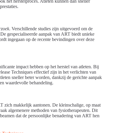
 ook het herstelproces. Atleten kunnen dan sneller
prestaties.
rzoek
. Verschillende studies zijn uitgevoerd om de
es. De gespecialiseerde aanpak van ART biedt unieke
ordt ingegaan op de recente bevindingen over deze
nificante impact hebben op het herstel van atleten. Bij
ease Techniques effectief zijn in het verlichten van
leten sneller beter worden, dankzij de gerichte aanpak
een waardevolle behandeling.
 ART zich makkelijk aantonen. De kleinschalige, op maat
aak algemenere methoden van fysiotherapeuten. Dit
eten beamen dat de persoonlijke benadering van ART hen