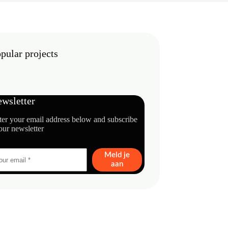
pular projects
wsletter
ter your email address below and subscribe
our newsletter
Meld je
aan