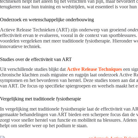
technieken helpt niet alleen bij het verlichten van pijn, maar bevordert
terugkeren naar hun training en wedstrijden, wat essentieel is voor hun 
Onderzoek en wetenschappelijke onderbouwing
Actieve Release Technieken (ART) zijn onderwerp van groeiend
onde
effectiviteit ervan te evalueren, vooral in de context van sportblessur
voordelen vergeleken met meer traditionele fysiotherapie. Hieronder w
innovatieve techniek.
Studies over de effectiviteit van ART
Uit verschillende studies blijkt dat
Active Release Techniques
een sig
chronische klachten zoals migraine en rugpijn laat onderzoek Active Rel
symptomen en het bevorderen van herstel. Deze studies tonen aan dat at
van ART. De focus op specifieke spiergroepen en weefsels maakt het 
Vergelijking met traditionele fysiotherapie
In vergelijking met traditionele fysiotherapie laat de effectiviteit van
gemaakte behandelingen van ART bieden een scherpere focus dan de v
zorgt voor sneller herstel van functie en mobiliteit na blessures. Atl
helpt om sneller weer op het podium te staan.