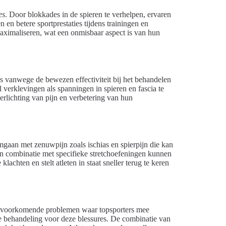
es
. Door blokkades in de spieren te verhelpen, ervaren
 en betere sportprestaties tijdens trainingen en
maximaliseren, wat een onmisbaar aspect is van hun
 vanwege de bewezen effectiviteit bij het behandelen
verklevingen als spanningen in spieren en fascia te
rlichting van pijn en verbetering van hun
omgaan met zenuwpijn zoals ischias en spierpijn die kan
in combinatie met specifieke stretchoefeningen kunnen
achten en stelt atleten in staat sneller terug te keren
eelvoorkomende problemen waar topsporters mee
e behandeling voor deze blessures. De combinatie van