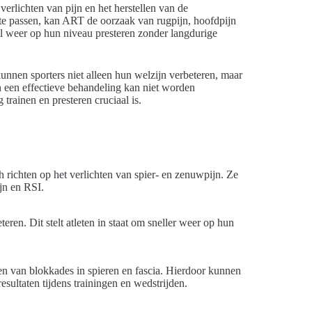
erlichten van pijn en het herstellen van de
e te passen, kan ART de oorzaak van rugpijn, hoofdpijn
el weer op hun niveau presteren zonder langdurige
nnen sporters niet alleen hun welzijn verbeteren, maar
n een effectieve behandeling kan niet worden
trainen en presteren cruciaal is.
 richten op het verlichten van spier- en zenuwpijn. Ze
jn en RSI.
eren. Dit stelt atleten in staat om sneller weer op hun
fen van blokkades in spieren en fascia. Hierdoor kunnen
esultaten tijdens trainingen en wedstrijden.