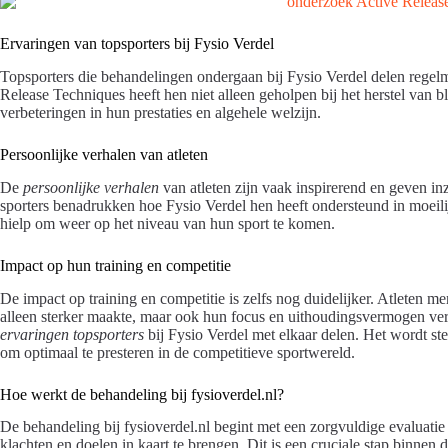
Ervaringen van topsporters bij Fysio Verdel
Topsporters die behandelingen ondergaan bij Fysio Verdel delen regelm
Release Techniques heeft hen niet alleen geholpen bij het herstel van b
verbeteringen in hun prestaties en algehele welzijn.
Persoonlijke verhalen van atleten
De
persoonlijke verhalen
van atleten zijn vaak inspirerend en geven inz
sporters benadrukken hoe Fysio Verdel hen heeft ondersteund in moeilij
hielp om weer op het niveau van hun sport te komen.
Impact op hun training en competitie
De impact op training en competitie is zelfs nog duidelijker. Atleten m
alleen sterker maakte, maar ook hun focus en uithoudingsvermogen verb
ervaringen topsporters
bij Fysio Verdel met elkaar delen. Het wordt stee
om optimaal te presteren in de competitieve sportwereld.
Hoe werkt de behandeling bij fysioverdel.nl?
De behandeling bij fysioverdel.nl begint met een zorgvuldige evaluatie 
klachten en doelen in kaart te brengen. Dit is een cruciale stap binnen