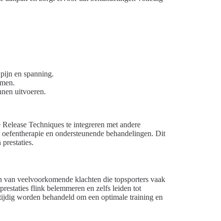
pijn en spanning.
omen.
nnen uitvoeren.
 Release Techniques te integreren met andere
e, oefentherapie en ondersteunende behandelingen. Dit
 prestaties.
en van veelvoorkomende klachten die topsporters vaak
restaties flink belemmeren en zelfs leiden tot
tijdig worden behandeld om een optimale training en