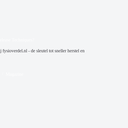
elease Techniques?
sioverdel.nl - de sleutel tot sneller herstel en
Magazine