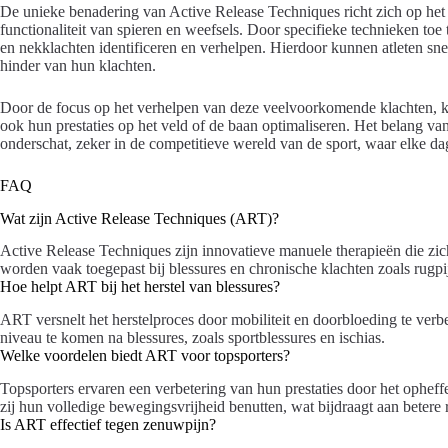
De unieke benadering van Active Release Techniques richt zich op het v
functionaliteit van spieren en weefsels. Door specifieke technieken to
en nekklachten identificeren en verhelpen. Hierdoor kunnen atleten sn
hinder van hun klachten.
Door de focus op het verhelpen van deze veelvoorkomende klachten, ku
ook hun prestaties op het veld of de baan optimaliseren. Het belang va
onderschat, zeker in de competitieve wereld van de sport, waar elke dag 
FAQ
Wat zijn Active Release Techniques (ART)?
Active Release Techniques zijn innovatieve manuele therapieën die zich
worden vaak toegepast bij blessures en chronische klachten zoals rugpi
Hoe helpt ART bij het herstel van blessures?
ART versnelt het herstelproces door mobiliteit en doorbloeding te verbet
niveau te komen na blessures, zoals sportblessures en ischias.
Welke voordelen biedt ART voor topsporters?
Topsporters ervaren een verbetering van hun prestaties door het ophef
zij hun volledige bewegingsvrijheid benutten, wat bijdraagt aan betere r
Is ART effectief tegen zenuwpijn?