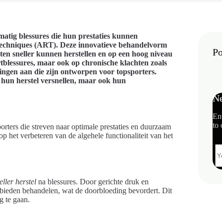
matig blessures die hun prestaties kunnen
Techniques (ART). Deze innovatieve behandelvorm
Po
eten sneller kunnen herstellen en op een hoog niveau
tblessures, maar ook op chronische klachten zoals
ingen aan die zijn ontworpen voor topsporters.
 hun herstel versnellen, maar ook hun
Ne
En
to 
rters die streven naar optimale prestaties en duurzaam
op het verbeteren van de algehele functionaliteit van het
eller herstel
na blessures. Door gerichte druk en
bieden behandelen, wat de doorbloeding bevordert. Dit
g te gaan.