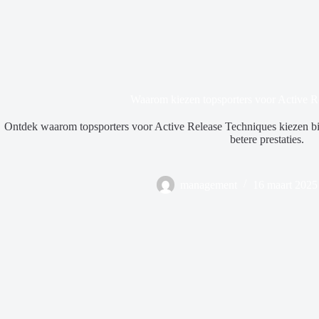
Waarom kiezen topsporters voor Active R
Ontdek waarom topsporters voor Active Release Techniques kiezen bij fy
betere prestaties.
management
16 maart 2025