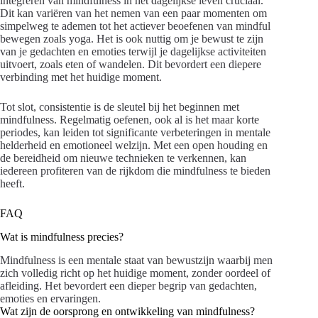
integreren van mindfulness in het dagelijkse leven cruciaal.
Dit kan variëren van het nemen van een paar momenten om
simpelweg te ademen tot het actiever beoefenen van mindful
bewegen zoals yoga. Het is ook nuttig om je bewust te zijn
van je gedachten en emoties terwijl je dagelijkse activiteiten
uitvoert, zoals eten of wandelen. Dit bevordert een diepere
verbinding met het huidige moment.
Tot slot, consistentie is de sleutel bij het beginnen met
mindfulness. Regelmatig oefenen, ook al is het maar korte
periodes, kan leiden tot significante verbeteringen in mentale
helderheid en emotioneel welzijn. Met een open houding en
de bereidheid om nieuwe technieken te verkennen, kan
iedereen profiteren van de rijkdom die mindfulness te bieden
heeft.
FAQ
Wat is mindfulness precies?
Mindfulness is een mentale staat van bewustzijn waarbij men
zich volledig richt op het huidige moment, zonder oordeel of
afleiding. Het bevordert een dieper begrip van gedachten,
emoties en ervaringen.
Wat zijn de oorsprong en ontwikkeling van mindfulness?