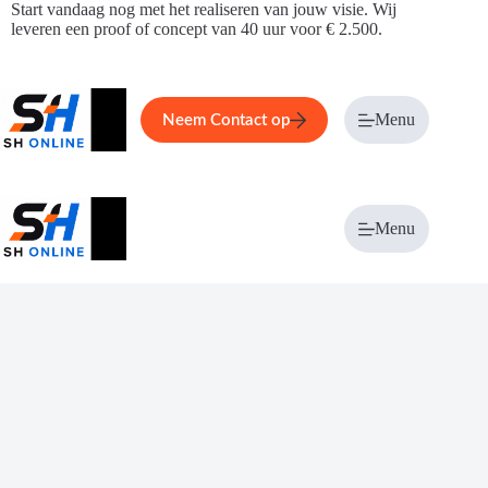
Ga
Start vandaag nog met het realiseren van jouw visie. Wij
naar
leveren een proof of concept van 40 uur voor € 2.500.
de
inhoud
Home
Service
Over ons
Menu
Magazi
Neem Contact op
Menu