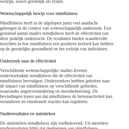
welzijn, zowel geestelijk als fysiek.
Wetenschappelijk bewijs voor mindfulness
Mindfulness heeft in de afgelopen jaren veel aandacht
gekregen in de context van wetenschappelijk onderzoek. Een
groeiend aantal
studies mindfulness
heeft de effectiviteit van
deze praktijk onderzocht. De resultaten bieden waardevolle
inzichten in hoe mindfulness een positieve invloed kan hebben
op de geestelijke gezondheid en het welzijn van individuen.
Onderzoek naar de effectiviteit
Verschillende wetenschappelijke studies leveren
onderzoeksdata mindfulness
die de effectiviteit van
mindfulness bevestigen. Onderzoekers hebben gekeken naar
de impact van mindfulness op verschillende gebieden,
waaronder angstvermindering en stressbeheersing. De
bevindingen tonen aan dat mindfulness de hersenactiviteit kan
veranderen en emotionele reacties kan reguleren.
Studieresultaten en statistieken
De
statistieken mindfulness
zijn veelbelovend. Uit meerdere
studieresultaten
blijkt dat deelnemers aan mindfulness-