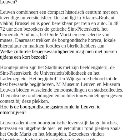
Leuven?
Leuven combineert een compact historisch centrum met een
levendige universiteitsfeer. De stad ligt in Vlaams-Brabant
vlakbij Brussel en is goed bereikbaar per trein en auto. In 48–
72 uur zien bezoekers de gotische Sint-Pieterskerk, het
beroemde Stadhuis, het Oude Markt en een selectie van
musea. Daarnaast trekken de bourgondische horeca, lokale
biercultuur en markten foodies en bierliefhebbers aan.
Welke culturele bezienswaardigheden mag men niet missen
tijdens een kort bezoek?
Hoogtepunten zijn het Stadhuis met zijn beeldengalerij, de
Sint-Pieterskerk, de Universiteitsbibliotheek en het
Ladeuzeplein. Het begijnhof Ten Wijngaerde behoort tot de
best bewaarde begijnhoven. M-Museum Leuven en Museum
Leuven bieden wisselende tentoonstellingen en stadscollecties.
Thematische rondleidingen en architectuurwandelingen geven
context bij deze plekken.
Hoe is de bourgondische gastronomie in Leuven te
omschrijven?
Leuven ademt een bourgondische levensstijl: lange lunches,
terrassen en uitgebreide bier- en eetcultuur rond pleinen zoals
het Oude Markt en het Muntplein. Bezoekers vinden
klassiekers als stoofvlees, wafels en frieten, vaak