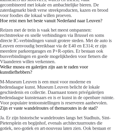
gecombineerd met lokale en ambachtelijke bieren. De
zaterdagmarkt biedt verse streekproducten, kazen en brood
voor foodies die lokaal willen proeven.
Hoe reist men het beste vanuit Nederland naar Leuven?
Reizen met de trein is vaak het meest ontspannen:
rechtstreekse en snelle verbindingen via Brussel en soms
directe IC-verbindingen vanuit grotere steden. Met de auto is
Leuven eenvoudig bereikbaar via de E40 en E314; er zijn
meerdere parkeergarages en P+R-opties. Er bestaan ook
busverbindingen en goede mogelijkheden voor fietsers die
Vlaanderen willen verkennen.
Welke musea en galerijen zijn aan te raden voor
kunstliefhebbers?
M-Museum Leuven is een must voor moderne en
hedendaagse kunst. Museum Leuven belicht de lokale
geschiedenis en collectie. Daarnaast tonen privégalerijen
hedendaagse kunstenaars en is er kunst in de openbare ruimte.
Voor populaire tentoonstellingen is reserveren aanbevolen.
Zijn er vaste wandelroutes of themaroutes in de stad?
Ja. Er zijn historische wandelroutes langs het Stadhuis, Sint-
Pietersplein en begijnhof, evenals architectuurroutes die
gotiek, neo-gotiek en art-nouveau laten zien. Ook bestaan er