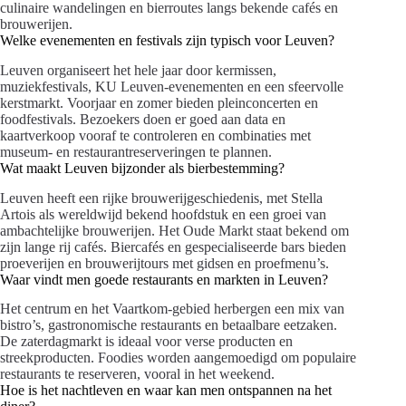
culinaire wandelingen en bierroutes langs bekende cafés en
brouwerijen.
Welke evenementen en festivals zijn typisch voor Leuven?
Leuven organiseert het hele jaar door kermissen,
muziekfestivals, KU Leuven-evenementen en een sfeervolle
kerstmarkt. Voorjaar en zomer bieden pleinconcerten en
foodfestivals. Bezoekers doen er goed aan data en
kaartverkoop vooraf te controleren en combinaties met
museum- en restaurantreserveringen te plannen.
Wat maakt Leuven bijzonder als bierbestemming?
Leuven heeft een rijke brouwerijgeschiedenis, met Stella
Artois als wereldwijd bekend hoofdstuk en een groei van
ambachtelijke brouwerijen. Het Oude Markt staat bekend om
zijn lange rij cafés. Biercafés en gespecialiseerde bars bieden
proeverijen en brouwerijtours met gidsen en proefmenu’s.
Waar vindt men goede restaurants en markten in Leuven?
Het centrum en het Vaartkom-gebied herbergen een mix van
bistro’s, gastronomische restaurants en betaalbare eetzaken.
De zaterdagmarkt is ideaal voor verse producten en
streekproducten. Foodies worden aangemoedigd om populaire
restaurants te reserveren, vooral in het weekend.
Hoe is het nachtleven en waar kan men ontspannen na het