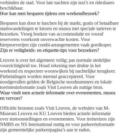
verbinden de stad. Voor late nachten zijn taxi’s en rideshares
beschikbaar.
Hoe kan men besparen tijdens een weekendbezoek?
Besparen kan door te lunchen bij de markt, gratis of betaalbare
stadswandelingen te kiezen en musea met speciale tarieven te
bezoeken. Vroeg boeken van accommodatie en vooraf
reserveren voorkomt onverwachte kosten. Voor
bierproeverijen zijn combi-arrangementen vaak goedkoper.
Zijn er veiligheids- en etiquette-tips voor bezoekers?
Leuven is over het algemeen veilig; pas normale stedelijke
voorzichtigheid toe. Houd rekening met drukte in het
weekend en respecteer woonwijken bij nachtelijke terugkeer.
Pinbetalingen worden meestal geaccepteerd. Voor
noodgevallen gelden de Belgische noodnummers en lokale
toeristeninformatie zoals Visit Leuven als nuttige bron.
Waar vindt men actuele informatie over evenementen, musea
en vervoer?
Officiële bronnen zoals Visit Leuven, de websites van M-
Museum Leuven en KU Leuven bieden actuele informatie
over tentoonstellingen en evenementen. Voor treinreizen zijn
NMBS en NS International nuttig en voor parkeerinformatie
zijn gemeentelijke parkeerpagina’s aan te raden.