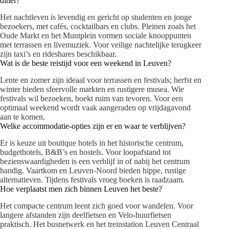
diner?
Het nachtleven is levendig en gericht op studenten en jonge
bezoekers, met cafés, cocktailbars en clubs. Pleinen zoals het
Oude Markt en het Muntplein vormen sociale knooppunten
met terrassen en livemuziek. Voor veilige nachtelijke terugkeer
zijn taxi’s en rideshares beschikbaar.
Wat is de beste reistijd voor een weekend in Leuven?
Lente en zomer zijn ideaal voor terrassen en festivals; herfst en
winter bieden sfeervolle markten en rustigere musea. Wie
festivals wil bezoeken, boekt ruim van tevoren. Voor een
optimaal weekend wordt vaak aangeraden op vrijdagavond
aan te komen.
Welke accommodatie-opties zijn er en waar te verblijven?
Er is keuze uit boutique hotels in het historische centrum,
budgethotels, B&B’s en hostels. Voor loopafstand tot
bezienswaardigheden is een verblijf in of nabij het centrum
handig. Vaartkom en Leuven-Noord bieden hippe, rustige
alternatieven. Tijdens festivals vroeg boeken is raadzaam.
Hoe verplaatst men zich binnen Leuven het beste?
Het compacte centrum leent zich goed voor wandelen. Voor
langere afstanden zijn deelfietsen en Velo-huurfietsen
praktisch. Het busnetwerk en het treinstation Leuven Centraal