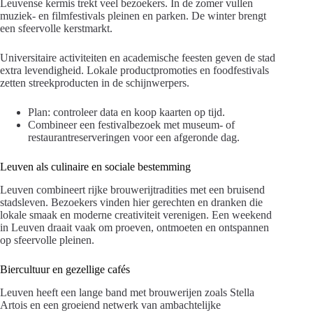
Leuvense kermis trekt veel bezoekers. In de zomer vullen
muziek- en filmfestivals pleinen en parken. De winter brengt
een sfeervolle kerstmarkt.
Universitaire activiteiten en academische feesten geven de stad
extra levendigheid. Lokale productpromoties en foodfestivals
zetten streekproducten in de schijnwerpers.
Plan: controleer data en koop kaarten op tijd.
Combineer een festivalbezoek met museum- of
restaurantreserveringen voor een afgeronde dag.
Leuven als culinaire en sociale bestemming
Leuven combineert rijke brouwerijtradities met een bruisend
stadsleven. Bezoekers vinden hier gerechten en dranken die
lokale smaak en moderne creativiteit verenigen. Een weekend
in Leuven draait vaak om proeven, ontmoeten en ontspannen
op sfeervolle pleinen.
Biercultuur en gezellige cafés
Leuven heeft een lange band met brouwerijen zoals Stella
Artois en een groeiend netwerk van ambachtelijke