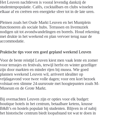
Het Leuven nachtleven is vooral levendig dankzij de
studentenpopulatie. Cafés, cocktailbars en clubs wisselen
elkaar af en creëren een energieke sfeer tot in de late uren.
Pleinen zoals het Oude Markt Leuven en het Muntplein
functioneren als sociale hubs. Terrassen en livemuziek
nodigen uit tot avondwandelingen en borrels. Houd rekening
met drukte in het weekend en plan vervoer terug naar de
accommodatie.
Praktische tips voor een goed gepland weekend Leuven
Voor de beste reistijd Leuven kiest men vaak lente en zomer
voor terrasjes en festivals, terwijl herfst en winter gezelliger
zijn door markten en minder rijen bij musea. Wie goed
plannen weekend Leuven wil, arriveert idealiter op
vrijdagavond voor twee volle dagen; voor een kort bezoek
volstaat een slimme 24-uursroute met hoogtepunten zoals M-
Museum en de Grote Markt.
Bij overnachten Leuven zijn er opties voor elk budget:
boutique hotels in het centrum, betaalbare ketens, knusse
B&B’s en hostels populair bij studenten. Blijven in of nabij
het historische centrum biedt loopafstand tot wat te doen in