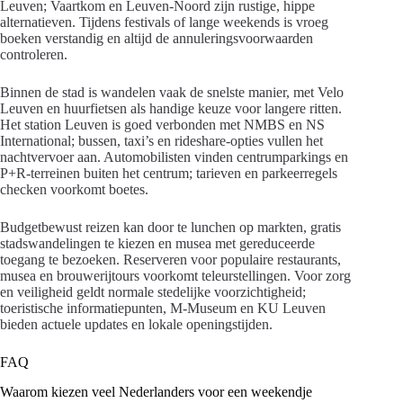
Leuven; Vaartkom en Leuven-Noord zijn rustige, hippe
alternatieven. Tijdens festivals of lange weekends is vroeg
boeken verstandig en altijd de annuleringsvoorwaarden
controleren.
Binnen de stad is wandelen vaak de snelste manier, met Velo
Leuven en huurfietsen als handige keuze voor langere ritten.
Het station Leuven is goed verbonden met NMBS en NS
International; bussen, taxi’s en rideshare-opties vullen het
nachtvervoer aan. Automobilisten vinden centrumparkings en
P+R-terreinen buiten het centrum; tarieven en parkeerregels
checken voorkomt boetes.
Budgetbewust reizen kan door te lunchen op markten, gratis
stadswandelingen te kiezen en musea met gereduceerde
toegang te bezoeken. Reserveren voor populaire restaurants,
musea en brouwerijtours voorkomt teleurstellingen. Voor zorg
en veiligheid geldt normale stedelijke voorzichtigheid;
toeristische informatiepunten, M-Museum en KU Leuven
bieden actuele updates en lokale openingstijden.
FAQ
Waarom kiezen veel Nederlanders voor een weekendje