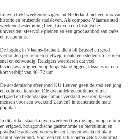
Leuven trekt weekendreizigers uit Nederland met een mix van
historie en bruisende stadsleven. Als compacte Vlaamse stad
weekend-bestemming biedt Leuven een historische
universiteit, sfeervolle pleinen en een groot aanbod aan cafés
en restaurants.
De ligging in Vlaams-Brabant, dicht bij Brussel en goed
verbonden per trein en snelweg, maakt een stedentrip Leuven
snel en eenvoudig. Reizigers waarderen dat veel
bezienswaardigheden op loopafstand liggen, ideaal voor een
kort verblijf van 48–72 uur.
De academische sfeer rond KU Leuven geeft de stad een jong
en cultureel karakter. Die dynamiek gecombineerd met
erfgoed en hedendaagse cultuur verklaart waarom kiezen
mensen voor een weekend Leuven? in toenemende mate
populair is.
In dit artikel staan Leuven weekend tips die ingaan op cultuur
en erfgoed, bourgondische gastronomie en biercultuur, en
praktische adviezen voor wie een Leuven weekend plant
vanuit Nederland. Voor een typisch schema geldt: aankomst