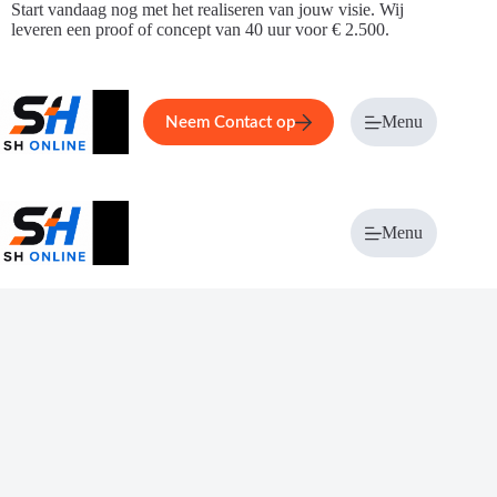
Ga
Start vandaag nog met het realiseren van jouw visie. Wij
naar
leveren een proof of concept van 40 uur voor € 2.500.
de
inhoud
Home
Service
Over ons
Menu
Magazi
Neem Contact op
Menu