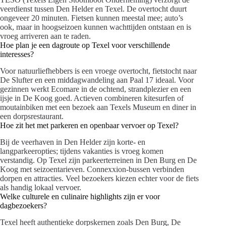
veerdienst tussen Den Helder en Texel. De overtocht duurt
ongeveer 20 minuten. Fietsen kunnen meestal mee; auto’s
ook, maar in hoogseizoen kunnen wachttijden ontstaan en is
vroeg arriveren aan te raden.
Hoe plan je een dagroute op Texel voor verschillende
interesses?
Voor natuurliefhebbers is een vroege overtocht, fietstocht naar
De Slufter en een middagwandeling aan Paal 17 ideaal. Voor
gezinnen werkt Ecomare in de ochtend, strandplezier en een
ijsje in De Koog goed. Actieven combineren kitesurfen of
moutainbiken met een bezoek aan Texels Museum en diner in
een dorpsrestaurant.
Hoe zit het met parkeren en openbaar vervoer op Texel?
Bij de veerhaven in Den Helder zijn korte- en
langparkeeropties; tijdens vakanties is vroeg komen
verstandig. Op Texel zijn parkeerterreinen in Den Burg en De
Koog met seizoentarieven. Connexxion-bussen verbinden
dorpen en attracties. Veel bezoekers kiezen echter voor de fiets
als handig lokaal vervoer.
Welke culturele en culinaire highlights zijn er voor
dagbezoekers?
Texel heeft authentieke dorpskernen zoals Den Burg, De