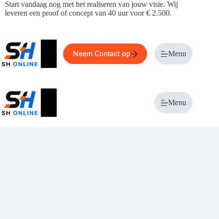
Ga
Start vandaag nog met het realiseren van jouw visie. Wij
naar
leveren een proof of concept van 40 uur voor € 2.500.
de
inhoud
Home
Service
Over ons
Menu
Magazi
Neem Contact op
Menu