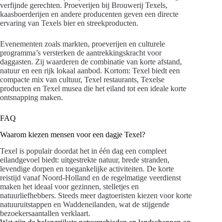
verfijnde gerechten. Proeverijen bij Brouwerij Texels,
kaasboerderijen en andere producenten geven een directe
ervaring van Texels bier en streekproducten.
Evenementen zoals markten, proeverijen en culturele
programma’s versterken de aantrekkingskracht voor
daggasten. Zij waarderen de combinatie van korte afstand,
natuur en een rijk lokaal aanbod. Kortom: Texel biedt een
compacte mix van cultuur, Texel restaurants, Texelse
producten en Texel musea die het eiland tot een ideale korte
ontsnapping maken.
FAQ
Waarom kiezen mensen voor een dagje Texel?
Texel is populair doordat het in één dag een compleet
eilandgevoel biedt: uitgestrekte natuur, brede stranden,
levendige dorpen en toegankelijke activiteiten. De korte
reistijd vanaf Noord-Holland en de regelmatige veerdienst
maken het ideaal voor gezinnen, stelletjes en
natuurliefhebbers. Steeds meer dagtoeristen kiezen voor korte
natuuruitstappen en Waddeneilanden, wat de stijgende
bezoekersaantallen verklaart.