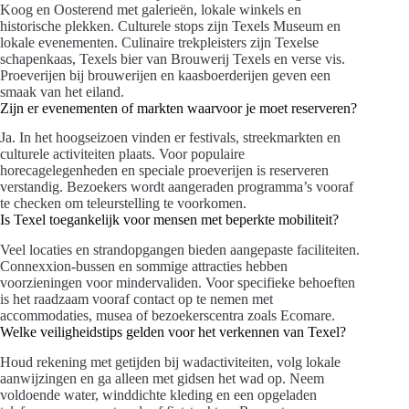
Koog en Oosterend met galerieën, lokale winkels en
historische plekken. Culturele stops zijn Texels Museum en
lokale evenementen. Culinaire trekpleisters zijn Texelse
schapenkaas, Texels bier van Brouwerij Texels en verse vis.
Proeverijen bij brouwerijen en kaasboerderijen geven een
smaak van het eiland.
Zijn er evenementen of markten waarvoor je moet reserveren?
Ja. In het hoogseizoen vinden er festivals, streekmarkten en
culturele activiteiten plaats. Voor populaire
horecagelegenheden en speciale proeverijen is reserveren
verstandig. Bezoekers wordt aangeraden programma’s vooraf
te checken om teleurstelling te voorkomen.
Is Texel toegankelijk voor mensen met beperkte mobiliteit?
Veel locaties en strandopgangen bieden aangepaste faciliteiten.
Connexxion-bussen en sommige attracties hebben
voorzieningen voor mindervaliden. Voor specifieke behoeften
is het raadzaam vooraf contact op te nemen met
accommodaties, musea of bezoekerscentra zoals Ecomare.
Welke veiligheidstips gelden voor het verkennen van Texel?
Houd rekening met getijden bij wadactiviteiten, volg lokale
aanwijzingen en ga alleen met gidsen het wad op. Neem
voldoende water, winddichte kleding en een opgeladen