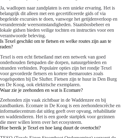
Ja, wadlopen naar zandplaten is een unieke ervaring. Het is
belangrijk dit alleen met een gecertificeerde gids of via
begeleide excursies te doen, vanwege het getijdenverloop en
veranderende weersomstandigheden. Staatsbosbeheer en
lokale gidsen bieden veilige tochten en instructies voor een
verantwoorde beleving.
Is Texel geschikt om te fietsen en welke routes zijn aan te
raden?
Texel is een echt fietseiland met een netwerk van goed
onderhouden fietspaden die dorpen, natuurgebieden en
stranden verbinden. Populaire opties zijn het rondje Texel
voor gevorderde fietsers en kortere themaroutes zoals
vogelspotten bij De Slufter. Fietsen zijn te huur in Den Burg
en De Koog, ook elektrische exemplaren.
Waar zie je zeehonden en wat is Ecomare?
Zeehonden zijn vaak zichtbaar in de Waddenzee en bij
zandbanken. Ecomare in De Koog is een zeehondencrèche en
informatiecentrum dat uitleg geeft over opvang, rehabilitatie
en waddendieren. Het is een goede startplek voor gezinnen
die meer willen leren over het ecosysteem.
Hoe bereik je Texel en hoe lang duurt de overtocht?
TESO (Texels Eigen Stoomboot Onderneming) verzorgt de