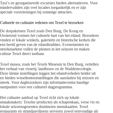
Taxi’s en georganiseerde excursies bieden alternatieven. Voor
mindervaliden zijn veel locaties toegankelijk en er zijn
speciale voorzieningen bij sommige attracties.
Culturele en culinaire redenen om Texel te bezoeken
De dorpskernen Texel zoals Den Burg, De Koog en
Oosterend vormen het culturele hart van het eiland. Bezoekers
vinden er lokale winkels, galerieën en historische kerken die
een beeld geven van de eilandtradities. Evenementen en
streekmarkten vullen de pleinen in het seizoen en maken
cultuur Texel direct tastbaar.
Texel musea, zoals het Texels Museum in Den Burg, vertellen
het verhaal van visserij, landbouw en de Waddenecologie.
Deze kleine instellingen leggen het eilandverleden helder uit
en bieden wisseltentoonstellingen die aansluiten bij seizoen en
streek. Voor dagbezoekers zijn informatiecentra handige
startpunten voor een cultureel dagprogramma.
Het culinaire aanbod op Texel richt zich op lokale
smaakmakers: Texelse producten als schapenkaas, verse vis en
lokale seizoensgroenten domineren menukaarten. Texel
restaurants en strandpaviljoens serveren zowel eenvoudige als