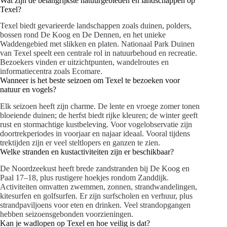
Wat zijn de belangrijkste natuurgebieden en landschappen op
Texel?
Texel biedt gevarieerde landschappen zoals duinen, polders,
bossen rond De Koog en De Dennen, en het unieke
Waddengebied met slikken en platen. Nationaal Park Duinen
van Texel speelt een centrale rol in natuurbehoud en recreatie.
Bezoekers vinden er uitzichtpunten, wandelroutes en
informatiecentra zoals Ecomare.
Wanneer is het beste seizoen om Texel te bezoeken voor
natuur en vogels?
Elk seizoen heeft zijn charme. De lente en vroege zomer tonen
bloeiende duinen; de herfst biedt rijke kleuren; de winter geeft
rust en stormachtige kustbeleving. Voor vogelobservatie zijn
doortrekperiodes in voorjaar en najaar ideaal. Vooral tijdens
trektijden zijn er veel steltlopers en ganzen te zien.
Welke stranden en kustactiviteiten zijn er beschikbaar?
De Noordzeekust heeft brede zandstranden bij De Koog en
Paal 17–18, plus rustigere hoekjes rondom Zanddijk.
Activiteiten omvatten zwemmen, zonnen, strandwandelingen,
kitesurfen en golfsurfen. Er zijn surfscholen en verhuur, plus
strandpaviljoens voor eten en drinken. Veel strandopgangen
hebben seizoensgebonden voorzieningen.
Kan je wadlopen op Texel en hoe veilig is dat?