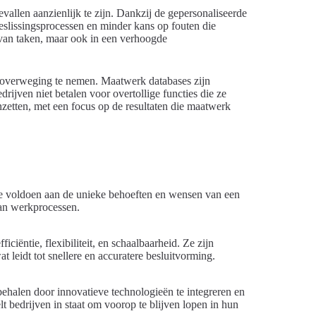
vallen aanzienlijk te zijn. Dankzij de gepersonaliseerde
beslissingsprocessen en minder kans op fouten die
ng van taken, maar ook in een verhoogde
overweging te nemen. Maatwerk databases zijn
ijven niet betalen voor overtollige functies die ze
nzetten, met een focus op de resultaten die maatwerk
te voldoen aan de unieke behoeften en wensen van een
 van werkprocessen.
ciëntie, flexibiliteit, en schaalbaarheid. Ze zijn
 leidt tot snellere en accuratere besluitvorming.
ehalen door innovatieve technologieën te integreren en
t bedrijven in staat om voorop te blijven lopen in hun