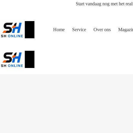
Ga
Start vandaag nog met het real
naar
de
inhoud
Home
Service
Over ons
Magazi