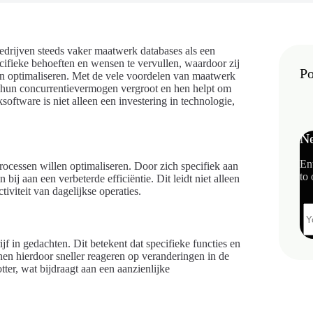
drijven steeds vaker maatwerk databases als een
cifieke behoeften en wensen te vervullen, waardoor zij
Po
n optimaliseren. Met de vele voordelen van maatwerk
t hun concurrentievermogen vergroot en hen helpt om
tware is niet alleen een investering in technologie,
Ne
En
rocessen willen optimaliseren. Door zich specifiek aan
to 
ij aan een verbeterde efficiëntie. Dit leidt niet alleen
tiviteit van dagelijkse operaties.
 in gedachten. Dit betekent dat specifieke functies en
nen hierdoor sneller reageren op veranderingen in de
tter, wat bijdraagt aan een aanzienlijke