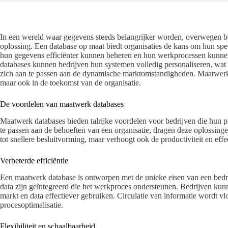
In een wereld waar gegevens steeds belangrijker worden, overwegen be
oplossing. Een database op maat biedt organisaties de kans om hun spe
hun gegevens efficiënter kunnen beheren en hun werkprocessen kunne
databases kunnen bedrijven hun systemen volledig personaliseren, wa
zich aan te passen aan de dynamische marktomstandigheden. Maatwerksof
maar ook in de toekomst van de organisatie.
De voordelen van maatwerk databases
Maatwerk databases bieden talrijke voordelen voor bedrijven die hun p
te passen aan de behoeften van een organisatie, dragen deze oplossingen b
tot snellere besluitvorming, maar verhoogt ook de productiviteit en effec
Verbeterde efficiëntie
Een maatwerk database is ontworpen met de unieke eisen van een bedrijf
data zijn geïntegreerd die het werkproces ondersteunen. Bedrijven kun
markt en data effectiever gebruiken. Circulatie van informatie wordt vlo
procesoptimalisatie.
Flexibiliteit en schaalbaarheid