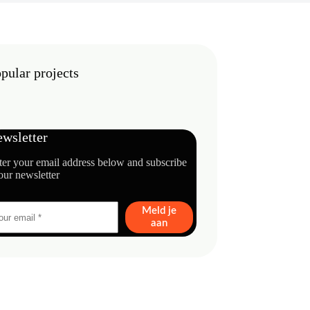
pular projects
wsletter
ter your email address below and subscribe
our newsletter
Meld je
aan