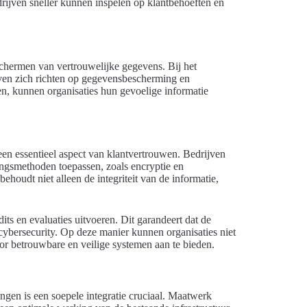
drijven sneller kunnen inspelen op klantbehoeften en
schermen van vertrouwelijke gegevens. Bij het
jven zich richten op gegevensbescherming en
n, kunnen organisaties hun gevoelige informatie
een essentieel aspect van klantvertrouwen. Bedrijven
ngsmethoden toepassen, zoals encryptie en
houdt niet alleen de integriteit van de informatie,
ts en evaluaties uitvoeren. Dit garandeert dat de
 cybersecurity. Op deze manier kunnen organisaties niet
oor betrouwbare en veilige systemen aan te bieden.
ngen is een soepele integratie cruciaal. Maatwerk