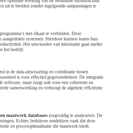
 een optimale werking van de bestaande infrastructuur.
men uit te breiden zonder ingrijpende aanpassingen te
programma’s met elkaar te verbinden. Deze
sen aangesloten systemen. Hierdoor kunnen teams hun
oductiviteit. Het uitwisselen van informatie gaat sneller
 het bedrijf.
l in de data-uitwisseling en coördinatie tussen
sentieel is voor effectief gegevensbeheer. De integratie
de software, maar zorgt ook voor een coherente en
eterde samenwerking en verhoogt de algehele efficiëntie
ten maatwerk databases
zorgvuldig te analyseren. De
ossingen. Echter, bedrijven ontdekken vaak dat deze
ciëntie en procesoptimalisatie die maatwerk biedt.