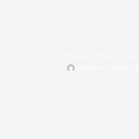
Waarom kiezen bedrijven voor maatw
management
12 januari 202