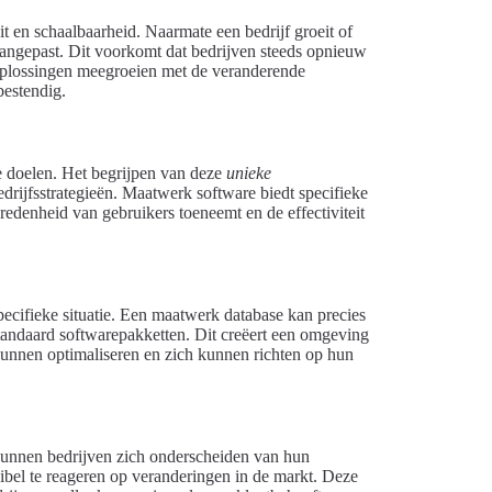
it en schaalbaarheid. Naarmate een bedrijf groeit of
aangepast. Dit voorkomt dat bedrijven steeds opnieuw
oplossingen meegroeien met de veranderende
bestendig.
e doelen. Het begrijpen van deze
unieke
drijfsstrategieën. Maatwerk software biedt specifieke
vredenheid van gebruikers toeneemt en de effectiviteit
specifieke situatie. Een maatwerk database kan precies
standaard softwarepakketten. Dit creëert een omgeving
kunnen optimaliseren en zich kunnen richten op hun
kunnen bedrijven zich onderscheiden van hun
xibel te reageren op veranderingen in de markt. Deze