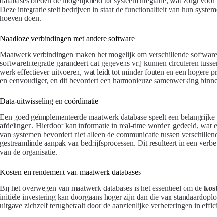
databases bieden de mogelijkheid tot systeemintegratie, wat zorgt voor
Deze integratie stelt bedrijven in staat de functionaliteit van hun syste
hoeven doen.
Naadloze verbindingen met andere software
Maatwerk verbindingen maken het mogelijk om verschillende software
softwareintegratie garandeert dat gegevens vrij kunnen circuleren tus
werk effectiever uitvoeren, wat leidt tot minder fouten en een hogere pr
en eenvoudiger, en dit bevordert een harmonieuze samenwerking binnen
Data-uitwisseling en coördinatie
Een goed geïmplementeerde maatwerk database speelt een belangrijke ro
afdelingen. Hierdoor kan informatie in real-time worden gedeeld, wat es
van systemen bevordert niet alleen de communicatie tussen verschillen
gestreamlinde aanpak van bedrijfsprocessen. Dit resulteert in een verb
van de organisatie.
Kosten en rendement van maatwerk databases
Bij het overwegen van maatwerk databases is het essentieel om de
kos
initiële investering kan doorgaans hoger zijn dan die van standaardopl
uitgave zichzelf terugbetaalt door de aanzienlijke verbeteringen in effi