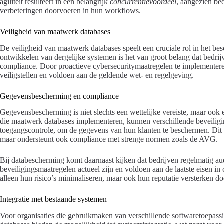
agiliteit resulteert in een belangrijk
concurrentievoordeel
, aangezien be
verbeteringen doorvoeren in hun workflows.
Veiligheid van maatwerk databases
De veiligheid van maatwerk databases speelt een cruciale rol in het be
ontwikkelen van dergelijke systemen is het van groot belang dat bedri
compliance. Door proactieve cybersecuritymaatregelen te implementere
veiligstellen en voldoen aan de geldende wet- en regelgeving.
Gegevensbescherming en compliance
Gegevensbescherming is niet slechts een wettelijke vereiste, maar ook 
die maatwerk databases implementeren, kunnen verschillende beveiligi
toegangscontrole, om de gegevens van hun klanten te beschermen. Dit be
maar ondersteunt ook compliance met strenge normen zoals de AVG.
Bij databescherming komt daarnaast kijken dat bedrijven regelmatig audi
beveiligingsmaatregelen actueel zijn en voldoen aan de laatste eisen in
alleen hun risico’s minimaliseren, maar ook hun reputatie versterken d
Integratie met bestaande systemen
Voor organisaties die gebruikmaken van verschillende softwaretoepassi