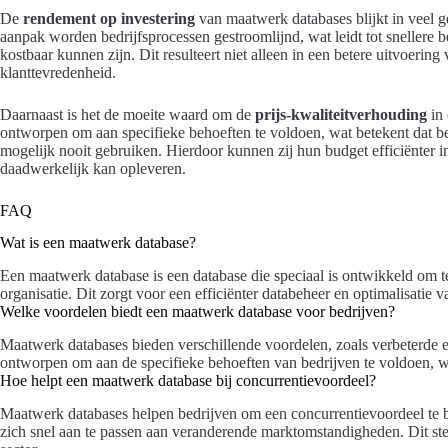
De
rendement op investering
van maatwerk databases blijkt in veel ge
aanpak worden bedrijfsprocessen gestroomlijnd, wat leidt tot snellere 
kostbaar kunnen zijn. Dit resulteert niet alleen in een betere uitvoeri
klanttevredenheid.
Daarnaast is het de moeite waard om de
prijs-kwaliteitverhouding
in 
ontworpen om aan specifieke behoeften te voldoen, wat betekent dat bedr
mogelijk nooit gebruiken. Hierdoor kunnen zij hun budget efficiënter i
daadwerkelijk kan opleveren.
FAQ
Wat is een maatwerk database?
Een maatwerk database is een database die speciaal is ontwikkeld om 
organisatie. Dit zorgt voor een efficiënter databeheer en optimalisatie
Welke voordelen biedt een maatwerk database voor bedrijven?
Maatwerk databases bieden verschillende voordelen, zoals verbeterde effi
ontworpen om aan de specifieke behoeften van bedrijven te voldoen, wat
Hoe helpt een maatwerk database bij concurrentievoordeel?
Maatwerk databases helpen bedrijven om een concurrentievoordeel te b
zich snel aan te passen aan veranderende marktomstandigheden. Dit stel