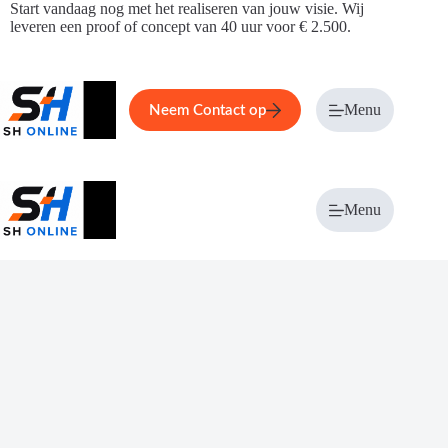
Ga
Start vandaag nog met het realiseren van jouw visie. Wij
naar
leveren een proof of concept van 40 uur voor € 2.500.
de
inhoud
Home
Service
Over ons
Menu
Magazi
Neem Contact op
Menu