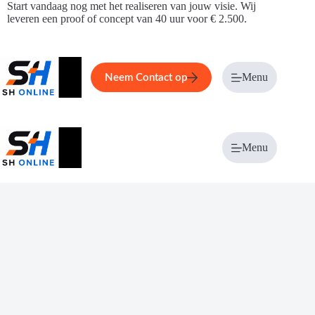
Ga
Start vandaag nog met het realiseren van jouw visie. Wij
naar
leveren een proof of concept van 40 uur voor € 2.500.
de
inhoud
Home
Service
Over ons
Menu
Magazi
Neem Contact op
Menu