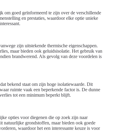
ijk om goed geïnformeerd te zijn over de verschillende
amenstelling en prestaties, waardoor elke optie unieke
nteressant.
vanwege zijn uitstekende thermische eigenschappen.
erlies, maar bieden ook geluidsisolatie. Het gebruik van
vendien brandwerend. Als gevolg van deze voordelen is
 dat bekend staat om zijn hoge isolatiewaarde. Dit
 waar ruimte vaak een beperkende factor is. De dunne
erlies tot een minimum beperkt blijft.
lijke opties voor diegenen die op zoek zijn naar
uit natuurlijke grondstoffen, maar bieden ook goede
bevorderen, waardoor het een interessante keuze is voor