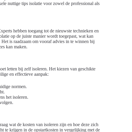
ele nuttige tips isolatie voor zowel de professional als
 Experts hebben toegang tot de nieuwste technieken en
olatie op de juiste manier wordt toegepast, wat kan
. Het is raadzaam om vooraf advies in te winnen bij
uzes kan maken.
et letten bij zelf isoleren. Het kiezen van geschikte
eilige en effectieve aanpak:
uidige normen.
ht.
ns het isoleren.
 volgen.
raag wat de kosten van isoleren zijn en hoe deze zich
t te krijgen in de opstartkosten in vergelijking met de