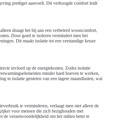
ving prettiger aanvoelt. Dit verhoogde comfort leidt
 alleen draagt het bij aan een verbeterd wooncomfort,
osten. Door goed te isoleren vermindert men het
eningen. Dit maakt isolatie tot een verstandige keuze
irecte invloed op de energiekosten. Zodra isolatie
at verwarmingselementen minder hard hoeven te werken,
ng in isolatie genieten van een lagere maandlasten, wat
ieverbruik te verminderen, verlaagt men niet alleen de
ngrijker voor mensen die zich bezighouden met
t de verantwoordelijkheid om het milieu beter te