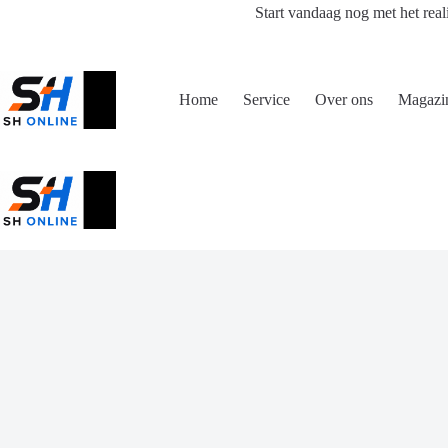
Ga
Start vandaag nog met het real
naar
de
inhoud
Home
Service
Over ons
Magazi