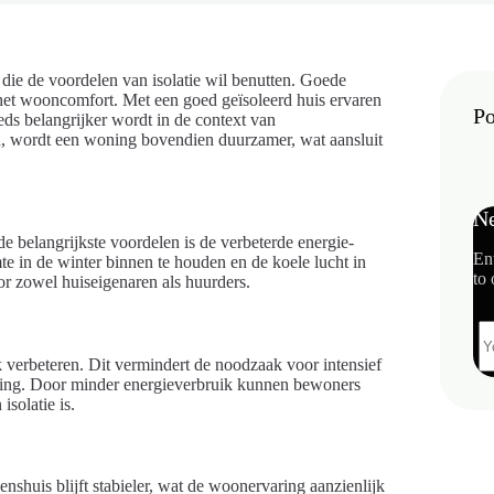
 die de voordelen van isolatie wil benutten. Goede
k het wooncomfort. Met een goed geïsoleerd huis ervaren
Po
eds belangrijker wordt in de context van
en, wordt een woning bovendien duurzamer, wat aansluit
Ne
de belangrijkste voordelen is de verbeterde energie-
En
te in de winter binnen te houden en de koele lucht in
to 
oor zowel huiseigenaren als huurders.
jk verbeteren. Dit vermindert de noodzaak voor intensief
aring. Door minder energieverbruik kunnen bewoners
solatie is.
nshuis blijft stabieler, wat de woonervaring aanzienlijk