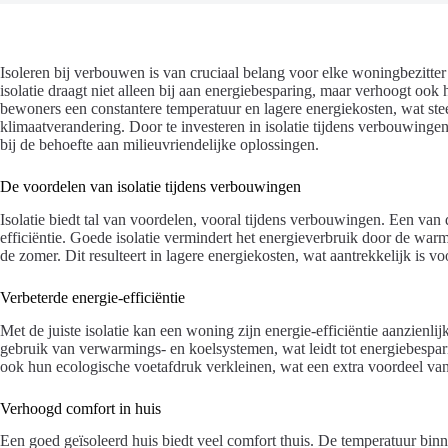
Isoleren bij verbouwen is van cruciaal belang voor elke woningbezitter
isolatie draagt niet alleen bij aan energiebesparing, maar verhoogt oo
bewoners een constantere temperatuur en lagere energiekosten, wat ste
klimaatverandering. Door te investeren in isolatie tijdens verbouwing
bij de behoefte aan milieuvriendelijke oplossingen.
De voordelen van isolatie tijdens verbouwingen
Isolatie biedt tal van voordelen, vooral tijdens verbouwingen. Een van 
efficiëntie. Goede isolatie vermindert het energieverbruik door de warm
de zomer. Dit resulteert in lagere energiekosten, wat aantrekkelijk is v
Verbeterde energie-efficiëntie
Met de juiste isolatie kan een woning zijn energie-efficiëntie aanzienli
gebruik van verwarmings- en koelsystemen, wat leidt tot energiebesp
ook hun ecologische voetafdruk verkleinen, wat een extra voordeel van i
Verhoogd comfort in huis
Een goed geïsoleerd huis biedt veel comfort thuis. De temperatuur binne