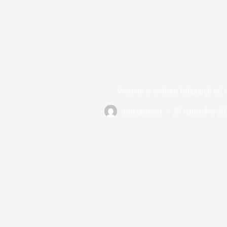
Waarom is isoleren belangrijk bij
management
28 september 20