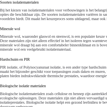
Soorten isolatiematerialen
Bij het kiezen van isolatiematerialen voor verbouwingen is het belangr
opties die beschikbaar zijn. De soorten isolatiematerialen variëren in s
voordelen biedt. Dit maakt het keuzeproces soms uitdagend, maar ook i
Minerale wol
Minerale wol, waaronder glaswol en steenwol, is een populaire keuze 
Deze materialen zijn niet alleen effectief in het isoleren tegen warmtev
minerale wol draagt bij aan een comfortabeler binnenklimaat en is bo
minerale wol een veelgebruikt isolatiemateriaal.
Hardschuim en PIR
PIR isolatie, of Polyisocyanuraat isolatie, is een ander type hardschuim
maakt het bijzonder geschikt voor toepassingen zoals daken en muren,
platen bieden indrukwekkende thermische prestaties, waardoor energiev
Biologische isolatie materialen
Biologische isolatiematerialen zoals cellulose en hennep zijn aantrekke
ecologische oplossingen. Deze materialen zijn niet alleen vervaardigd 
isolatieprestaties. Biologische isolatie helpt een gezond leefmilieu te 
duurzaam verbouwen.