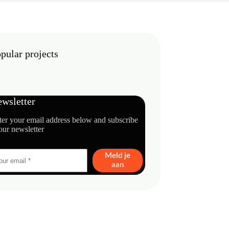
pular projects
wsletter
ter your email address below and subscribe
our newsletter
Meld je
aan