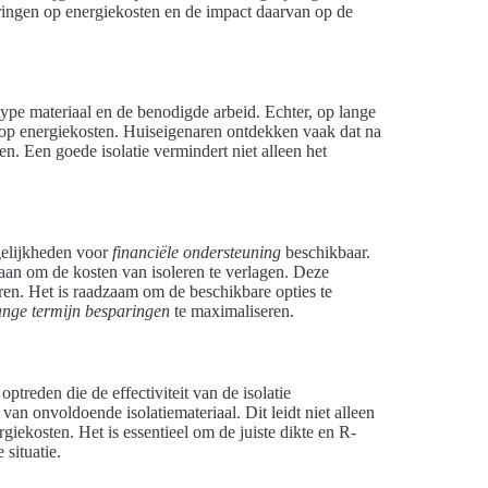
aringen op energiekosten en de impact daarvan op de
type materiaal en de benodigde arbeid. Echter, op lange
 op energiekosten. Huiseigenaren ontdekken vaak dat na
en. Een goede isolatie vermindert niet alleen het
ogelijkheden voor
financiële ondersteuning
beschikbaar.
aan om de kosten van isoleren te verlagen. Deze
eren. Het is raadzaam om de beschikbare opties te
ange termijn besparingen
te maximaliseren.
optreden die de effectiviteit van de isolatie
n onvoldoende isolatiemateriaal. Dit leidt niet alleen
iekosten. Het is essentieel om de juiste dikte en R-
 situatie.