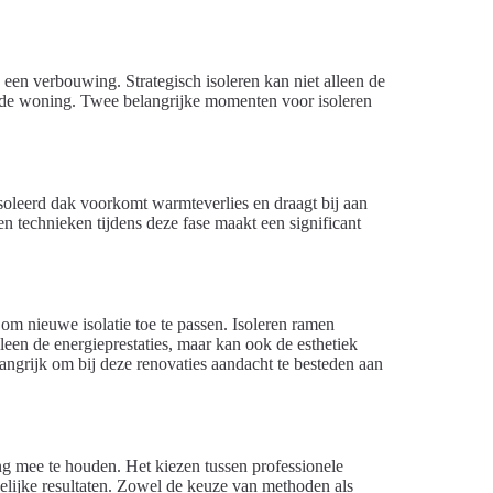
s een verbouwing. Strategisch isoleren kan niet alleen de
an de woning. Twee belangrijke momenten voor isoleren
ïsoleerd dak voorkomt warmteverlies en draagt bij aan
en technieken tijdens deze fase maakt een significant
m nieuwe isolatie toe te passen. Isoleren ramen
lleen de energieprestaties, maar kan ook de esthetiek
langrijk om bij deze renovaties aandacht te besteden aan
ng mee te houden. Het kiezen tussen professionele
ndelijke resultaten. Zowel de keuze van methoden als