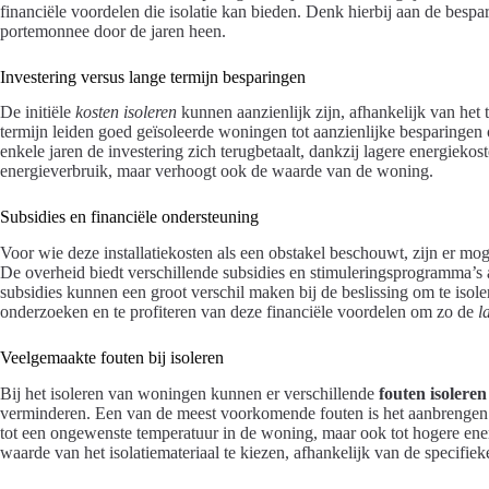
financiële voordelen die isolatie kan bieden. Denk hierbij aan de besp
portemonnee door de jaren heen.
Investering versus lange termijn besparingen
De initiële
kosten isoleren
kunnen aanzienlijk zijn, afhankelijk van het 
termijn leiden goed geïsoleerde woningen tot aanzienlijke besparingen
enkele jaren de investering zich terugbetaalt, dankzij lagere energiekost
energieverbruik, maar verhoogt ook de waarde van de woning.
Subsidies en financiële ondersteuning
Voor wie deze installatiekosten als een obstakel beschouwt, zijn er m
De overheid biedt verschillende subsidies en stimuleringsprogramma’s 
subsidies kunnen een groot verschil maken bij de beslissing om te isol
onderzoeken en te profiteren van deze financiële voordelen om zo de
l
Veelgemaakte fouten bij isoleren
Bij het isoleren van woningen kunnen er verschillende
fouten isoleren
verminderen. Een van de meest voorkomende fouten is het aanbrengen va
tot een ongewenste temperatuur in de woning, maar ook tot hogere energ
waarde van het isolatiemateriaal te kiezen, afhankelijk van de specifieke