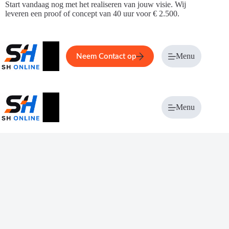
Ga
Start vandaag nog met het realiseren van jouw visie. Wij
naar
leveren een proof of concept van 40 uur voor € 2.500.
de
inhoud
Home
Service
Over ons
Menu
Magazi
Neem Contact op
Menu